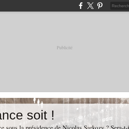
Publicité
nce soit !
e sous la présidence de Nicolas Sarkozy ? Sera-t-i