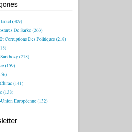
gories
Israel
(309)
ostures De Sarko
(263)
Et Corruptions Des Politiques
(218)
18)
n Sarkhozy
(218)
ce
(159)
156)
 Chirac
(141)
e
(138)
-Union Européenne
(132)
letter