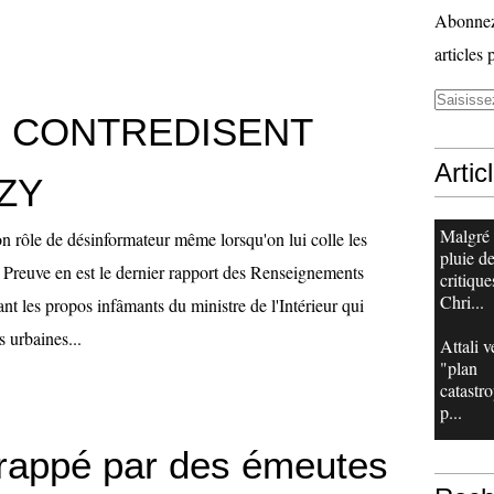
Abonnez-
articles 
G CONTREDISENT
Artic
ZY
Malgré
n rôle de désinformateur même lorsqu'on lui colle les
pluie d
. Preuve en est le dernier rapport des Renseignements
critique
Chri...
t les propos infâmants du ministre de l'Intérieur qui
s urbaines...
Attali v
"plan
catastr
p...
rappé par des émeutes