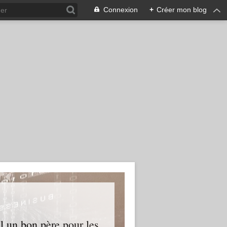
Connexion
+
Créer mon blog
l un bon père pour les