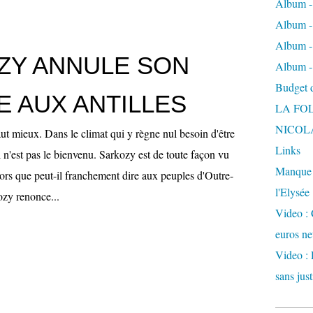
Album -
Album - 
Album -
ZY ANNULE SON
Album -
Budget de
 AUX ANTILLES
LA FO
NICOL
ut mieux. Dans le climat qui y règne nul besoin d'être
Links
l n'est pas le bienvenu. Sarkozy est de toute façon vu
Manque d
ors que peut-il franchement dire aux peuples d'Outre-
l'Elysée
zy renonce...
Video : 
euros ne
Video : 
sans just