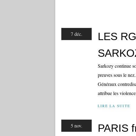
LES R
7 déc.
SARKO
Sarkozy continue so
preuves sous le nez
Généraux contredisan
attribue les violence
LIRE LA SUITE
PARIS f
5 nov.