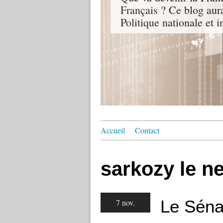
Français ? Ce blog aur
Politique nationale et i
Accueil
Contact
sarkozy le n
Le Séna
7 nov.