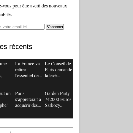
vous pour être averti des nouveaux
publiés.
les récents
 une
La France va
Le Conseil de
e
retirer
Paris demande
s,
l'essentiel de...
la levé...
eut un
Paris
Garden Party
s’apprêterait à
742000 Euros :
ophe"
acquérir des...
Sarkozy...