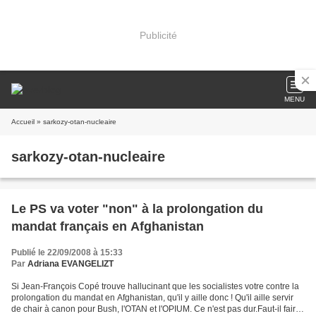
Publicité
MENU
Accueil
» sarkozy-otan-nucleaire
sarkozy-otan-nucleaire
Le PS va voter "non" à la prolongation du
mandat français en Afghanistan
Publié le 22/09/2008 à 15:33
Par
Adriana EVANGELIZT
Si Jean-François Copé trouve hallucinant que les socialistes votre contre la
prolongation du mandat en Afghanistan, qu'il y aille donc ! Qu'il aille servir
de chair à canon pour Bush, l'OTAN et l'OPIUM. Ce n'est pas dur.Faut-il faire