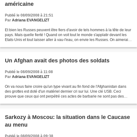
américaine
Publié le 08/09/2008 à 21:51
Par
Adriana EVANGELIZT
Et bien les Russes peuvent être fiers d'avoir de tels hommes à la tête de leur
pays. Mais quelle fierté ! Quand on voit tout le monde s'applatir devant les
Etats-Unis et tout laisser aller à vau-l'eau, on envie les Russes. On aimerait
être Russes. Voilà....
Un Afghan avait des photos des soldats
Publié le 08/09/2008 à 11:08
Par
Adriana EVANGELIZT
On va nous faire croire qu'un type vivant au fin fond de l'Afghanistan dans
des grottes est doté d'un matériel dernier cri sur lui. Une clé USB. Ceci
prouve que ceux qui ont perpétré ces actes de barbarie ne sont pas des
Pachtouns mais des individus oeuvrant...
Sarkozy à Moscou: la situation dans le Caucase
au menu
Publié le 08/09/2008 à 09:38