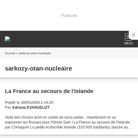
Publicité
MENU
Accueil
» sarkozy-otan-nucleaire
sarkozy-otan-nucleaire
La France au secours de l'Islande
Publié le 28/05/2008 à 19:20
Par
Adriana EVANGELIZT
Voilà des choses dont on oublie de nous parler... maintenant on va
espionner les Russes pour l'Oncle Sam ! La France au secours de l'Islande
par Comaguer La petite et discrète Islande (310 000 habitants), placée au
beau milieu de l´Atlantique Nord pouvait...