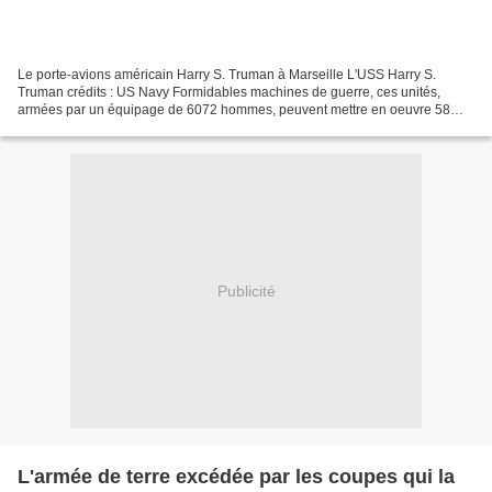
Le porte-avions américain Harry S. Truman à Marseille L'USS Harry S.
Truman crédits : US Navy Formidables machines de guerre, ces unités,
armées par un équipage de 6072 hommes, peuvent mettre en oeuvre 58
avions, dont 44 F-18, et 10 hélicoptères. Mis...
Publicité
L'armée de terre excédée par les coupes qui la