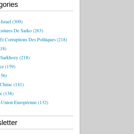
gories
Israel
(309)
ostures De Sarko
(263)
Et Corruptions Des Politiques
(218)
18)
n Sarkhozy
(218)
ce
(159)
156)
 Chirac
(141)
e
(138)
-Union Européenne
(132)
letter