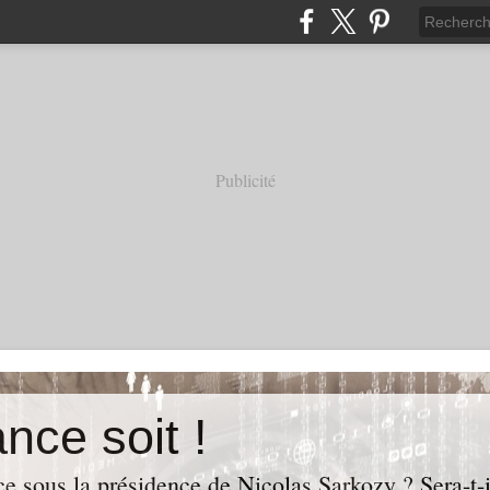
Publicité
nce soit !
e sous la présidence de Nicolas Sarkozy ? Sera-t-i