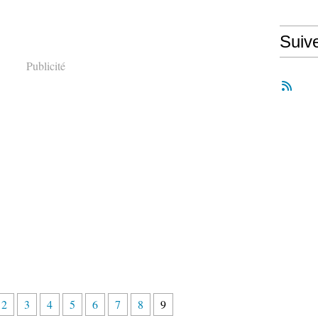
Suiv
Publicité
2
3
4
5
6
7
8
9