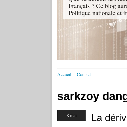
Français ? Ce blog aur
Politique nationale et i
Accueil
Contact
sarkzoy dan
La dériv
8 mai