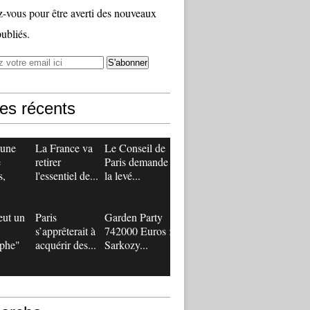
vous pour être averti des nouveaux
publiés.
les récents
 une
La France va
Le Conseil de
e
retirer
Paris demande
s,
l'essentiel de...
la levé...
eut un
Paris
Garden Party
s’apprêterait à
742000 Euros :
ophe"
acquérir des...
Sarkozy...