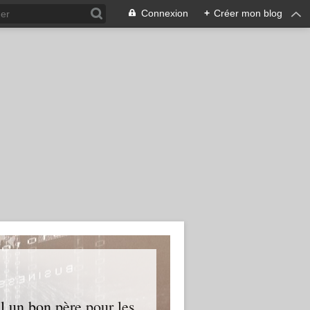
Connexion
+
Créer mon blog
l un bon père pour les