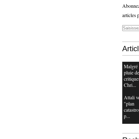
Abonnez-
articles 
Artic
Malgré
pluie d
critique
Chri...
Attali v
"plan
catastr
p...