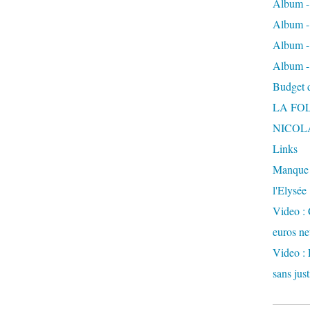
Album -
Album - 
Album -
Album -
Budget de
LA FO
NICOL
Links
Manque d
l'Elysée
Video : 
euros ne
Video : 
sans just