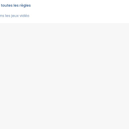
 toutes les règles
s les jeux vidéo
us choquant de Rockstar ? - Le scandale BULLY
e plus moche de Steam
du RÊVE tourne au CAUCHEMAR
pendant 8 heures
it… à tort
umiliés par un jeu vidéo
ire - Final Fantasy 8
ti un empire - Age of Empires
story DOFUS
tard, il crée l'un des pires jeux de tous les temps, MindsEye.