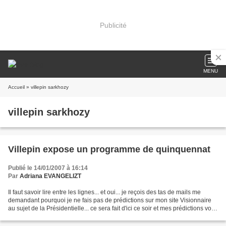
Publicité
MENU
Accueil
» villepin sarkhozy
villepin sarkhozy
Villepin expose un programme de quinquennat
Publié le 14/01/2007 à 16:14
Par
Adriana EVANGELIZT
Il faut savoir lire entre les lignes... et oui... je reçois des tas de mails me
demandant pourquoi je ne fais pas de prédictions sur mon site Visionnaire
au sujet de la Présidentielle... ce sera fait d'ici ce soir et mes prédictions vont
surprendre......