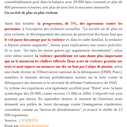
considérablement pesé dans la balance avec 28 000 faits constatés et plus de
800 personnes écrouées, soit plus de trois fois la moyenne mensuelle.
Un société de plus en plus violente
Autre fait notable:
la progression, de 5%, des agressions contre les
personnes
, à l'exception des violences sexuelles. "La société est de plus en
plus violente, le développement des moyens de protection des biens font que
le vol passe davantage par la violence
et, dans le cadre familial, la tendance
à déposer plainte augmente", donne pour explications une source policière.
Si ce sont "les faits les moins graves qui augmentent énormément", selon
cette même source,
la violence quotidienne est sans doute plus importante
que ne le montrent les chiffres officiels.
Deux actes de violence gratuite sur
trois et neuf injures ou menaces sur dix ne font pas l'objet de plainte
, selon
une étude récente de l'Observatoire national de la délinquance (OND). Pour y
remédier, le ministre devrait probablement insister sur la lutte contre la
délinquance des mineurs et la nécessité de réformer l'ordonnance de 1945.
Le rythme des expulsions s'est également accéléré pour "flirter" avec la barre
symbolique des 20 000, contre environ 15 000 en 2004. L'objectif visé n'est
pourtant pas atteint. En septembre dernier, le ministre de l'intérieur avait
demandé aux préfets de lutter davantage contre l'immigration clandestine,
considérée comme un "facteur de déstabilisation", et avancé le chiffre de 23
000 expulsions.
Sources :
L'EXPRESS
Posté par
Adriana Evangelizt