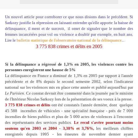
Un nouvel article pour corroborer ce que nous disions dans le précédent. Si
Sarkozy justifie la répression en laissant entendre qu'elle apporte la baisse de
délinquance, il ment et de surcroit, il omet de signaler que le nombre des
femmes incarcérées pour vol ou violence a doublé par exemple, en huit ans.
Lire le
bulletin statistique de l'observatoire national de la délinquance
...
3 775 838 crimes et délits en 2005
Si la délinquance a régressé de 1,3% en 2005, les violences contre les
personnes enregistrent une hausse de 5%
La délinquance en France a diminué de 1,3% en 2005 par rapport à l'année
précédente et de 8% depuis le second semestre 2002, selon l'indicateur
national sur les violences mis en place cette année et publié aujourd'hui par
Le Parisien
. Ce constat devrait être commenté dans la journée par le ministre
de l'Intérieur Nicolas Sarkozy lors de la présentation de ses voeux à la presse.
3 775 838 crimes et délits
ont été constatés l'année dernière, dont quelque
45 588 incendies de véhicules - une spécialité française - près de 7 000
incendies de biens publics et plus de 5 000 actes de violences à l'encontre
des représentants des services publics.
Le recul s'avère pourtant moins
soutenu qu'en 2003 et 2004 - 3,38% et 3,76%,
les meilleurs chiffres
enregistrés depuis 1995 - les émeutes de novembre dernier ayant