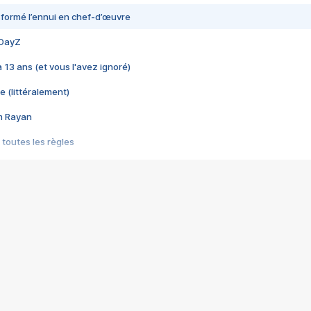
nsformé l’ennui en chef-d’œuvre
 DayZ
 a 13 ans (et vous l'avez ignoré)
e (littéralement)
im Rayan
 toutes les règles
s les jeux vidéo
us choquant de Rockstar ? - Le scandale BULLY
e plus moche de Steam
du RÊVE tourne au CAUCHEMAR
pendant 8 heures
it… à tort