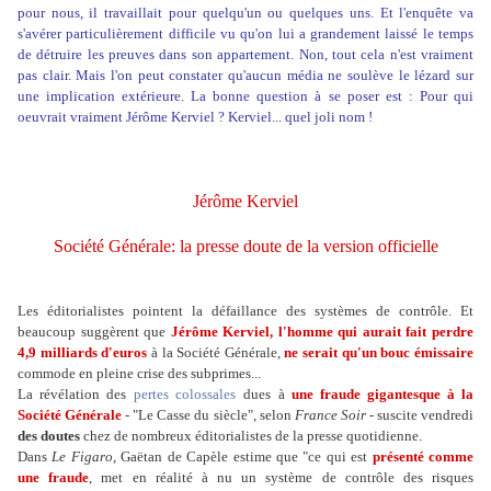
pour nous, il travaillait pour quelqu'un ou quelques uns. Et l'enquête va
s'avérer particulièrement difficile vu qu'on lui a grandement laissé le temps
de détruire les preuves dans son appartement. Non, tout cela n'est vraiment
pas clair. Mais l'on peut constater qu'aucun média ne soulève le lézard sur
une implication extérieure. La bonne question à se poser est : Pour qui
oeuvrait vraiment Jérôme Kerviel ? Kerviel... quel joli nom !
Jérôme Kerviel
Société Générale: la presse doute de la version officielle
Les éditorialistes pointent la défaillance des systèmes de contrôle. Et
beaucoup suggèrent que
Jérôme Kerviel, l'homme qui aurait fait perdre
4,9 milliards d'euros
à la Société Générale,
ne serait qu'un bouc émissaire
commode en pleine crise des subprimes...
La révélation des
pertes colossales
dues à
une fraude gigantesque à la
Société Générale
- "Le Casse du siècle", selon
France Soir
- suscite vendredi
des doutes
chez de nombreux éditorialistes de la presse quotidienne.
Dans
Le Figaro
, Gaëtan de Capèle estime que "ce qui est
présenté comme
une fraude
, met en réalité à nu un système de contrôle des risques