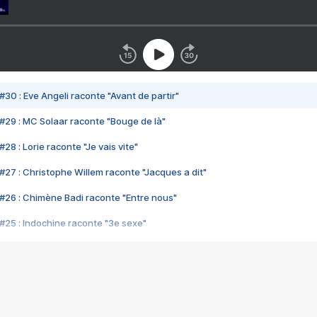
#30 : Eve Angeli raconte "Avant de partir"
#29 : MC Solaar raconte "Bouge de là"
28 : Lorie raconte "Je vais vite"
#27 : Christophe Willem raconte "Jacques a dit"
#26 : Chimène Badi raconte "Entre nous"
#25 : Indochine raconte "3e sexe"
#24 : Zaho raconte "C'est chelou"
#23 : Patrick Bruel raconte "Au café des délices"
#22 : Kyo raconte "Le chemin"