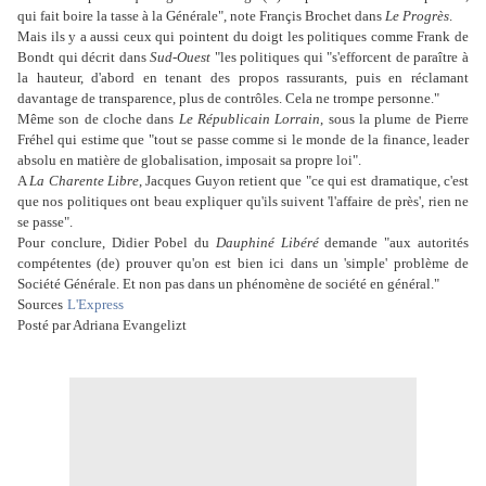
qui fait boire la tasse à la Générale", note Françis Brochet dans
Le Progrès
.
Mais ils y a aussi ceux qui pointent du doigt les politiques comme Frank de
Bondt qui décrit dans
Sud-Ouest
"les politiques qui "s'efforcent de paraître à
la hauteur, d'abord en tenant des propos rassurants, puis en réclamant
davantage de transparence, plus de contrôles. Cela ne trompe personne."
Même son de cloche dans
Le Républicain Lorrain
, sous la plume de Pierre
Fréhel qui estime que "tout se passe comme si le monde de la finance, leader
absolu en matière de globalisation, imposait sa propre loi".
A
La Charente Libre
, Jacques Guyon retient que "ce qui est dramatique, c'est
que nos politiques ont beau expliquer qu'ils suivent 'l'affaire de près', rien ne
se passe".
Pour conclure, Didier Pobel du
Dauphiné Libéré
demande "aux autorités
compétentes (de) prouver qu'on est bien ici dans un 'simple' problème de
Société Générale. Et non pas dans un phénomène de société en général."
Sources
L'Express
Posté par Adriana Evangelizt