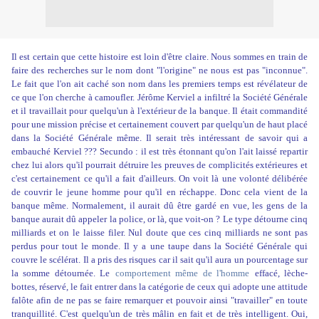
Il est certain que cette histoire est loin d'être claire. Nous sommes en train de
faire des recherches sur le nom dont "l'origine" ne nous est pas "inconnue".
Le fait que l'on ait caché son nom dans les premiers temps est révélateur de
ce que l'on cherche à camoufler. Jérôme Kerviel a infiltré la Société Générale
et il travaillait pour quelqu'un à l'extérieur de la banque. Il était commandité
pour une mission précise et certainement couvert par quelqu'un de haut placé
dans la Société Générale même. Il serait très intéressant de savoir qui a
embauché Kerviel ??? Secundo : il est très étonnant qu'on l'ait laissé repartir
chez lui alors qu'il pourrait détruire les preuves de complicités extérieures et
c'est certainement ce qu'il a fait d'ailleurs. On voit là une volonté délibérée
de couvrir le jeune homme pour qu'il en réchappe. Donc cela vient de la
banque même. Normalement, il aurait dû être gardé en vue, les gens de la
banque aurait dû appeler la police, or là, que voit-on ? Le type détourne cinq
milliards et on le laisse filer. Nul doute que ces cinq milliards ne sont pas
perdus pour tout le monde. Il y a une taupe dans la Société Générale qui
couvre le scélérat. Il a pris des risques car il sait qu'il aura un pourcentage sur
la somme détournée. Le
comportement même de l'homme
effacé, lèche-
bottes, réservé, le fait entrer dans la catégorie de ceux qui adopte une attitude
falôte afin de ne pas se faire remarquer et pouvoir ainsi "travailler" en toute
tranquillité. C'est quelqu'un de très mâlin en fait et de très intelligent. Oui,