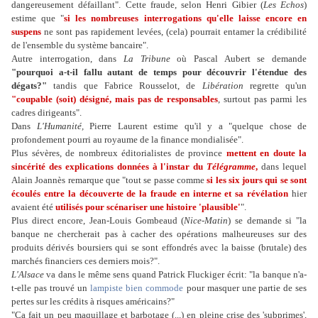
dangereusement défaillant". Cette fraude, selon Henri Gibier (
Les Echos
)
estime que "
si les nombreuses interrogations qu'elle laisse encore en
suspens
ne sont pas rapidement levées, (cela) pourrait entamer la crédibilité
de l'ensemble du système bancaire".
Autre interrogation, dans
La Tribune
où Pascal Aubert se demande
"pourquoi a-t-il fallu autant de temps pour découvrir l'étendue des
dégats?"
tandis que Fabrice Rousselot, de
Libération
regrette qu'un
"coupable (soit) désigné, mais pas de responsables
, surtout pas parmi les
cadres dirigeants".
Dans
L'Humanité,
Pierre Laurent estime qu'il y a "quelque chose de
profondement pourri au royaume de la finance mondialisée".
Plus sévères, de nombreux éditorialistes de province
mettent en doute la
sincérité des explications données à l'instar du
Télégramme
,
dans lequel
Alain Joannès remarque que "tout se passe comme
si les six jours qui se sont
écoulés entre la découverte de la fraude en interne et sa révélation
hier
avaient été
utilisés pour scénariser une histoire 'plausible'
".
Plus direct encore, Jean-Louis Gombeaud (
Nice-Matin
) se demande si "la
banque ne chercherait pas à cacher des opérations malheureuses sur des
produits dérivés boursiers qui se sont effondrés avec la baisse (brutale) des
marchés financiers ces derniers mois?".
L'Alsace
va dans le même sens quand Patrick Fluckiger écrit: "la banque n'a-
t-elle pas trouvé un
lampiste bien commode
pour masquer une partie de ses
pertes sur les crédits à risques américains?"
"Ca fait un peu maquillage et barbotage (...) en pleine crise des 'subprimes',