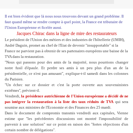
Il est bien évident que là nous nous trouvons devant un grand problème. Il
faut quand même se rendre compte à quel point, la France est tributaire de
l'Union Européenne et ficelée aussi.
Jacques Chirac dans la ligne de mire des restaurateurs
Le président de l'Union des métiers et des industries de l'hôtellerie (UMIH),
André Daguin, promet au chef de l'Etat de devenir "insupportable" si la
France ne parvient pas à obtenir de ses partenaires européens une baisse de la
TVA dans la restauration.
"Nous qui passons pour des amis de la majorité, nous pourrions changer
notre fusil d'épaule. Et perdre ses amis à un peu plus d'un an de la
présidentielle, ce n'est pas amusant", explique-t-il samedi dans les colonnes
du Parisien.
"Un échec sur ce dossier et c'est la porte ouverte aux souverainistes
extrêmes", prévient-il.
Vendredi,
la présidence autrichienne de l'Union européenne a décidé de ne
pas intégrer la restauration à la liste des taux réduits de TVA
qui sera
soumise aux ministres de l'Economie et des Finances des 25 mardi.
Dans le document de compromis transmis vendredi aux capitales, Vienne
estime que "les précédentes discussions ont montré l'impossibilité de
parvenir à une solution" sur ce point en raison des "fortes objections d'un
certain nombre de délégations".