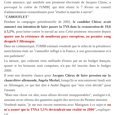
Cette annonce, qui annihile une promesse électorale de Jacques Chirac, a
provoqué la colère de l'UMIH, qui doit réunir le 7 février un conseil
d'administration extraordinaire pour "étudier la marche à suivre".
"CAMOUFLET"
Pendant la campagne présidentielle de 2002,
le candidat Chirac avait
annoncé son intention de faire passer la TVA dans la restauration de 19,6
à 5,5%
, pour lutter contre le travail au noir. Cette promesse rencontre depuis
quatre ans la résistance de nombreux pays européens, au premier rang
desquels l'Allemagne.
Dans un communiqué, l'UMIH estimait vendredi que le refus de la présidence
autrichienne était un "camouflet infligé à la France, à son gouvernement et à
son parlement".
La mesure, qui coûterait trois milliards d'euros par an au budget français,
quatre si les boissons sont comprises, n'a pas été inscrite dans le budget
2006.
Il reste une dernière chance pour
Jacques Chirac de faire pression sur la
chancelière allemande, Angela Merkel,
lorsqu'ils se rencontreront lundi soir
en Allemagne, ce qui fait dire à André Daguin que "rien n'est décidé" pour
l'instant.
"Mais une chose est sûre, nous allons devenir insupportables", souligne-t-il,
assurant avoir obtenu des garanties auprès des services du Premier ministre.
Vendredi matin, "je me suis encore entretenu avec Matignon à ce sujet et
on
m'a assuré que la TVA à 5,5% deviendrait une réalité en 2006",
explique-
t-il.