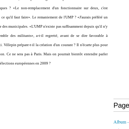
iques ? «Le non-remplacement d'un fonctionnaire sur deux, c'est
 ce qu'il faut faire». Le remaniement de l'UMP ? «J'aurais préféré un
ite des municipales. «L'UMP n'existe pas suffisamment depuis qu'il n'y
mble des militants», a-t-il regretté, avant de se dire favorable à
i. Villepin prépare-t-il la création d'un courant ? Il n'écarte plus pour
ion. Ce ne sera pas à Paris. Mais on pourrait bientôt entendre parler
 élections européennes en 2009 ?
Page
Album - 