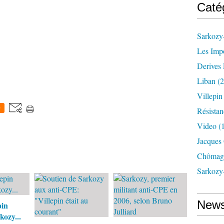
Caté
Sarkozy-
Les Imp
Derives 
Liban
(2
Villepi
0
Résistan
Video
(
Jacques
Chômag
Sarkozy
News
pin
kozy...