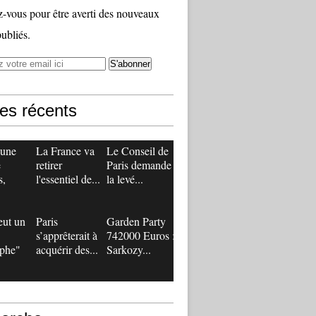
vous pour être averti des nouveaux
publiés.
les récents
 une
La France va
Le Conseil de
e
retirer
Paris demande
s,
l'essentiel de...
la levé...
eut un
Paris
Garden Party
s’apprêterait à
742000 Euros :
ophe"
acquérir des...
Sarkozy...