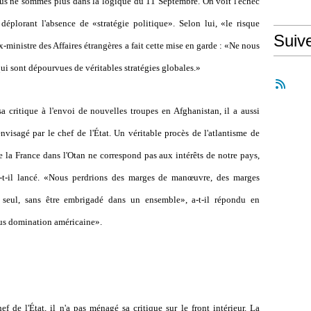
us ne sommes plus dans la logique du 11 Septembre. On voit l'échec
 déplorant l'absence de «stratégie politique». Selon lui, «le risque
Suiv
x-ministre des Affaires étrangères a fait cette mise en garde : «Ne nous
ui sont dépourvues de véritables stratégies globales.»
 critique à l'envoi de nouvelles troupes en Afghanistan, il a aussi
nvisagé par le chef de l'État. Un véritable procès de l'atlantisme de
 la France dans l'Otan ne correspond pas aux intérêts de notre pays,
a-t-il lancé. «Nous perdrions des marges de manœuvre, des marges
r seul, sans être embrigadé dans un ensemble», a-t-il répondu en
ous domination américaine».
f de l'État, il n'a pas ménagé sa critique sur le front intérieur. La