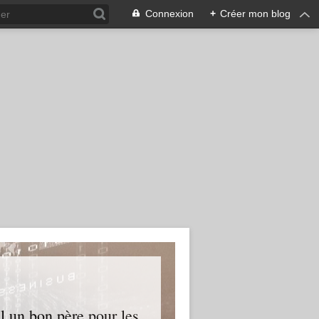
Connexion
+
Créer mon blog
l un bon père pour les