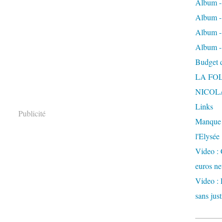
Album -
Album - 
Album -
Album -
Budget de
LA FO
NICOL
Links
Publicité
Manque d
l'Elysée
Video : 
euros ne
Video : 
sans just