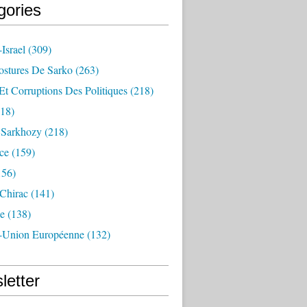
gories
Israel
(309)
ostures De Sarko
(263)
Et Corruptions Des Politiques
(218)
18)
n Sarkhozy
(218)
ce
(159)
156)
 Chirac
(141)
e
(138)
-Union Européenne
(132)
letter