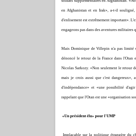
soldats supplémentaires en Afghanistan. «No
en Afghanistan et en Irak», a-t-il souligné,
d'enlisement est extrêmement im­­­portant». L'e
engageons pas dans des aventures militaires q
Mais Dominique de Villepin n'a pas limité sa
dénoncé le retour de la France dans l'Otan e
Nicolas Sarkozy. «Non seulement le retour de
mais je crois aussi que c'est dangereux», 
d'indépendance» et «une possibilité d'agi
rappelant que l'Otan est une «organisation s
«Un président élu» pour l'UMP
Implacable sur la politique étrangère du che