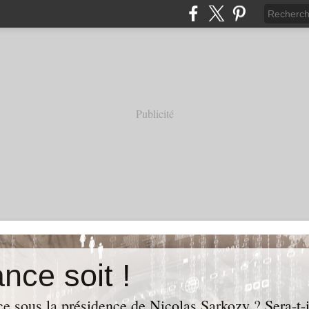
Publicité
nce soit !
e sous la présidence de Nicolas Sarkozy ? Sera-t-i