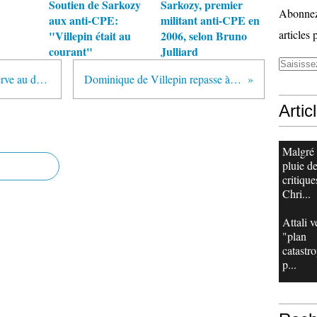
Soutien de Sarkozy
Sarkozy, premier
Abonnez-
aux anti-CPE:
militant anti-CPE en
articles 
"Villepin était au
2006, selon Bruno
courant"
Julliard
Affaire Guigue : du devoir de réserve au droit réservé…
Dominique de Villepin repasse à l'offensive
Artic
Malgré
pluie d
critique
Chri...
Attali v
"plan
catastr
p...