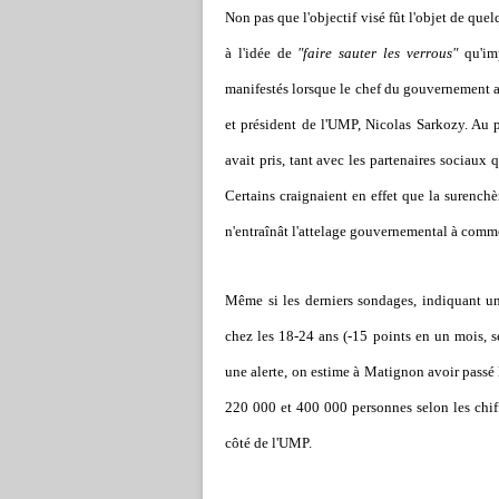
Non pas que l'objectif visé fût l'objet de que
à l'idée de
"faire sauter les verrous"
qu'imp
manifestés lorsque le chef du gouvernement a
et président de l'UMP, Nicolas Sarkozy. Au p
avait pris, tant avec les partenaires sociaux 
Certains craignaient en effet que la surenchèr
n'entraînât l'attelage gouvernemental à comm
Même si les derniers sondages, indiquant un
chez les 18-24 ans (-15 points en un mois, s
une alerte, on estime à Matignon avoir passé l
220 000 et 400 000 personnes selon les chif
côté de l'UMP.