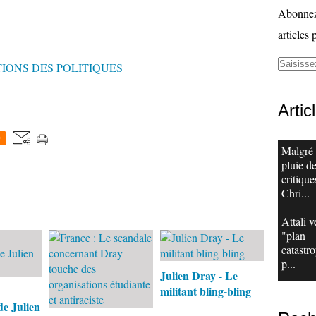
Abonnez-
articles 
IONS DES POLITIQUES
Artic
0
Malgré
pluie d
critique
Chri...
Attali v
"plan
catastr
p...
Julien Dray - Le
militant bling-bling
e Julien