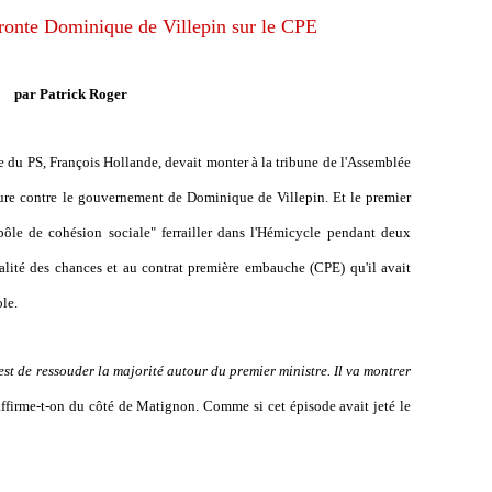
ronte Dominique de Villepin sur le CPE
par Patrick Roger
re du PS, François Hollande, devait monter à la tribune de l'Assemblée
ure contre le gouvernement de Dominique de Villepin. Et le premier
"pôle de cohésion sociale" ferrailler dans l'Hémicycle pendant deux
galité des chances et au contrat première embauche (CPE) qu'il avait
ole.
'est de ressouder la majorité autour du premier ministre. Il va montrer
affirme-t-on du côté de Matignon. Comme si cet épisode avait jeté le