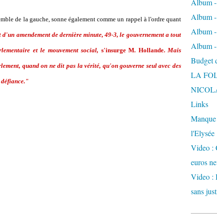
Album -
Album - 
emble de la gauche, sonne également comme un rappel à l'ordre quant
Album -
t d'un amendement de dernière minute, 49-3, le gouvernement a tout
Album -
rlementaire et le mouvement social,
s'insurge M. Hollande.
Mais
Budget de
rlement, quand on ne dit pas la vérité, qu'on gouverne seul avec des
LA FO
 défiance."
NICOL
Links
Manque d
l'Elysée
Video : 
euros ne
Video : 
sans just