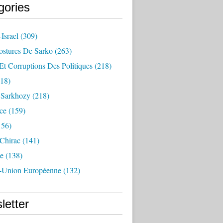
gories
Israel
(309)
ostures De Sarko
(263)
Et Corruptions Des Politiques
(218)
18)
n Sarkhozy
(218)
ce
(159)
156)
 Chirac
(141)
e
(138)
-Union Européenne
(132)
letter