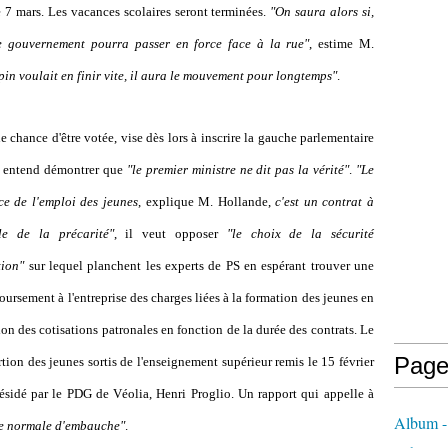
e 7 mars. Les vacances scolaires seront terminées.
"On saura alors si,
e gouvernement pourra passer en force face à la rue"
, estime M.
epin voulait en finir vite, il aura le mouvement pour longtemps"
.
 chance d'être votée, vise dès lors à inscrire la gauche parlementaire
PS entend démontrer que
"le premier ministre ne dit pas la vérité"
.
"Le
ce de l'emploi des jeunes
, explique M. Hollande,
c'est un contrat à
le de la précarité"
, il veut opposer
"le choix de la sécurité
tion"
sur lequel planchent les experts de PS en espérant trouver une
ursement à l'entreprise des charges liées à la formation des jeunes en
on des cotisations patronales en fonction de la durée des contrats. Le
Page
ertion des jeunes sortis de l'enseignement supérieur remis le 15 février
ésidé par le PDG de Véolia, Henri Proglio. Un rapport qui appelle à
Album - 
e normale d'embauche"
.