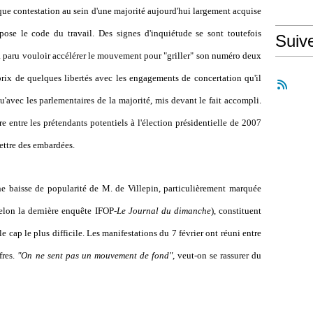
lque contestation au sein d'une majorité aujourd'hui largement acquise
ose le code du travail. Des signes d'inquiétude se sont toutefois
Suiv
 paru vouloir accélérer le mouvement pour "griller" son numéro deux
rix de quelques libertés avec les engagements de concertation qu'il
qu'avec les parlementaires de la majorité, mis devant le fait accompli.
e entre les prétendants potentiels à l'élection présidentielle de 2007
ettre des embardées.
e baisse de popularité de M. de Villepin, particulièrement marquée
elon la dernière enquête IFOP-
Le Journal du dimanche
), constituent
e cap le plus difficile. Les manifestations du 7 février ont réuni entre
fres.
"On ne sent pas un mouvement de fond"
, veut-on se rassurer du