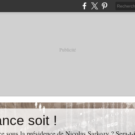
Publicité
nce soit !
e sous la présidence de Nicolas Sarkozy ? Sera-t-i