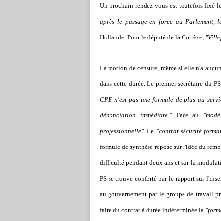
Un prochain rendez-vous est toutefois fixé l
après le passage en force au Parlement, l
Hollande. Pour le député de la Corrèze,
"Vill
La motion de censure, même si elle n'a aucune
dans cette durée. Le premier secrétaire du 
CPE n'est pas une formule de plus au servi
dénonciation immédiate."
Face au
"modè
professionnelle"
. Le
"contrat sécurité forma
formule de synthèse repose sur l'idée du rembo
difficulté pendant deux ans et sur la modulati
PS se trouve conforté par le rapport sur l'ins
au gouvernement par le groupe de travail pr
faire du contrat à durée indéterminée la
"form