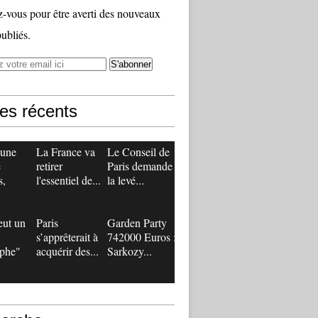
vous pour être averti des nouveaux
publiés.
les récents
 une
La France va
Le Conseil de
e
retirer
Paris demande
s,
l'essentiel de...
la levé...
eut un
Paris
Garden Party
s’apprêterait à
742000 Euros :
ophe"
acquérir des...
Sarkozy...