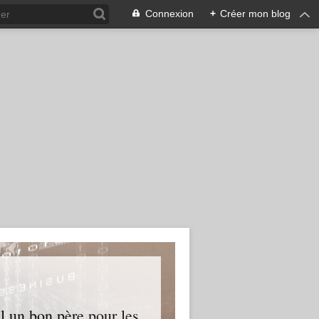
Connexion
+
Créer mon blog
l un bon père pour les