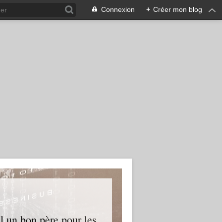
Connexion
+
Créer mon blog
l un bon père pour les