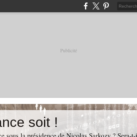
Publicité
nce soit !
e sous la présidence de Nicolas Sarkozy ? Sera-t-i