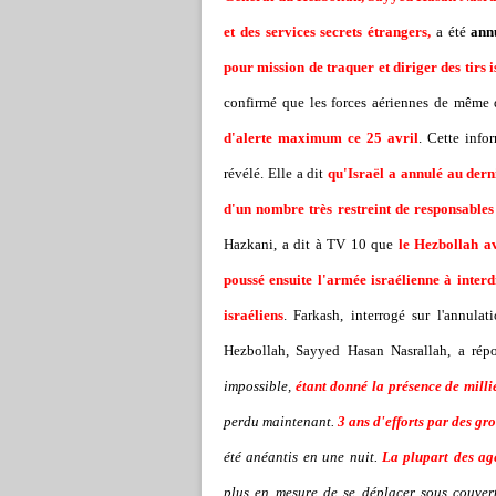
et des services secrets étrangers,
a été
ann
pour mission de traquer et diriger des tirs i
confirmé que les forces aériennes de même 
d'alerte maximum ce 25 avril
. Cette info
révélé. Elle a dit
qu'Israël a annulé au der
d'un nombre très restreint de responsables 
Hazkani, a dit à TV 10 que
le Hezbollah av
poussé ensuite l'armée israélienne à interdi
israéliens
. Farkash, interrogé sur l'annulat
Hezbollah, Sayyed Hasan Nasrallah, a ré
impossible,
étant donné la présence de milli
perdu maintenant.
3 ans d'efforts par des g
été anéantis en une nuit.
La plupart des ag
plus en mesure de se déplacer sous couvert