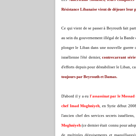
Résistance Libanaise vient de déjouer leur 
Ce qui vient de se passer à Beyrouth fait par
au sein du gouvernement illégal de la Bande 
plonger le Liban dans une nouvelle guerre ci
israélienne l'été dernier,
contrecarrant séri
d'efforts depuis pour déstabiliser le Liban,
toujours par Beyrouth et Damas.
D'abord il y a eu
l'assassinat par le Mossad
chef Imad Moghniyeh
, en Syrie début 20
l'ancien chef des services secrets israéliens,
Moghniyeh
(ce dernier était connu pour adopt
de multiples déguisements et maquillages)