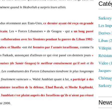
Caté
mément quand le Hezbollah a surpris leurs alliés.
Sarkozy-
ndus récemment aux Etats-Unis,
ce dernier ayant été reçu en grande
Les Imp
icain
. Les « Forces Libanaises » de Geagea - qui a
un long passé
Derives 
de collaboration avec les Sionistes pendant la guerre du Liban 1982-
Liban
(2
abra et Shatila
-ont été
formées par l'armée israélienne,
comme l'a
Villepi
Résistan
s Farkash, annonçant d'ailleurs ce qui s'est passé ces derniers jours
«
Video
(
naises (de Samir Geagea) le meilleur entraînement qu'il soit
et
ils
Jacques
.
Les combattants des Forces Libanaises tiendront le plus longtemps
Chômag
t finalement vaincues ».
Walid Jumblatt quant à lui, a
participé à des
Sarkozy
ministre israélien de la défense, Ehud Barak, et Moshe Kaplinski
,
,
Jumblatt s'est plaint auprès des Israéliens qu'ils n'aient pas réussi
News
été 2006.