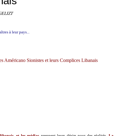
nais
GELIZT
îtres à leur pays...
s Américano Sionistes et leurs Complices Libanais
libanais, et les médias
prennent leurs désirs pour des réalités.
La