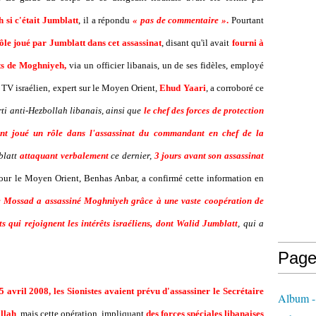
si c'était Jumblatt
, il a répondu
« pas de commentaire »
.
Pourtant
rôle joué par Jumblatt dans cet assassinat
, disant qu'il avait
fourni à
nts de Moghniyeh,
via un officier libanais, un de ses fidèles, employé
 TV israélien, expert sur le Moyen Orient,
Ehud Yaari
, a corroboré ce
ti anti-Hezbollah libanais, ainsi que
le chef des forces de protection
nt joué un rôle dans l'assassinat du commandant en chef de la
blatt
attaquant verbalement
ce dernier,
3 jours avant son assassinat
 pour le Moyen Orient, Benhas Anbar, a confirmé cette information en
e Mossad a assassiné Moghniyeh grâce à une vaste coopération de
ts qui rejoignent les intérêts israéliens, dont Walid Jumblatt
, qui a
Page
5 avril 2008, les Sionistes avaient prévu d'assassiner le Secrétaire
Album - 
llah
, mais cette opération, impliquant
des forces spéciales libanaises