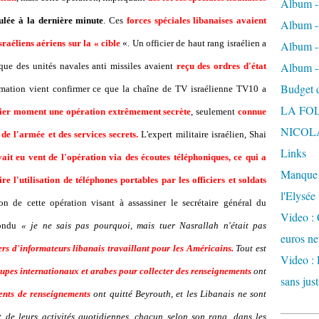
Album -
ulée à la dernière minute
. Ces
forces spéciales libanaises avaient
Album - 
sraéliens aériens sur la « cible
«. Un officier de haut rang israélien a
Album -
Album -
que des unités navales anti missiles avaient
reçu des ordres d'état
Budget de
rmation vient confirmer ce que la chaîne de TV israélienne TV10 a
LA FO
nier moment une opération extrêmement secrète
, seulement
connue
NICOL
de l'armée et des services secrets.
L'expert militaire israélien, Shai
Links
ait eu vent de l'opération via des écoutes téléphoniques, ce qui a
Manque d
re l'utilisation de téléphones portables par les officiers et soldats
l'Elysée
ion de cette opération visant à assassiner le secrétaire général du
Video : 
pondu
« je ne sais pas pourquoi, mais tuer Nasrallah n'était pas
euros ne
ers d'informateurs libanais travaillant pour les Américains.
Tout est
Video : 
roupes internationaux et arabes pour collecter des renseignements
ont
sans just
ents de renseignements
ont quitté Beyrouth, et les Libanais ne sont
 de leurs activités quotidiennes, chacun selon son rang, dans les