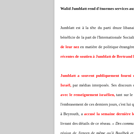
Walid Jumblatt rend d'énormes services aux
Jumblatt est à la tête du parti druze libanai
bénéficie de la part de l'Internationale Social
de leur nez
en matière de politique étrangèr
récentes de soutien à Jumblatt de Bertrand
Jumblatt a souvent publiquement fourni d
Israël,
par médias interposés. Ses discours
avec le renseignement israélien,
tant sur le
l'embrasement de ces derniers jours, c'est lui
à Beyrouth, a
accusé la semaine dernière l
livrant des détails de ce réseau.
« Des commun
région de Jizzeen de même qu'à Baalbek et