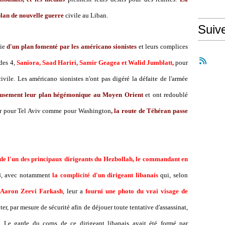
plan de nouvelle guerre
civile au Liban.
Suiv
tie
d'un plan fomenté par les américano sionistes
et leurs complices
des 4,
Saniora, Saad Hariri, Samir Geagea et Walid Jumblatt,
pour
vile. Les américano sionistes n'ont pas digéré la défaite de l'armée
eusement leur plan hégémonique au Moyen Orient
et ont redoublé
 car pour Tel Aviv comme pour Washington
, la route de Téhéran passe
 de l'un des principaux dirigeants du Hezbollah, le commandant en
08, avec notamment
la complicité d'un dirigeant libanais
qui, selon
Aaron Zeevi Farkash
, leur a
fourni une photo du vrai visage de
er, par mesure de sécurité afin de déjouer toute tentative d'assassinat,
. Le garde du corps de ce dirigeant libanais avait été formé par