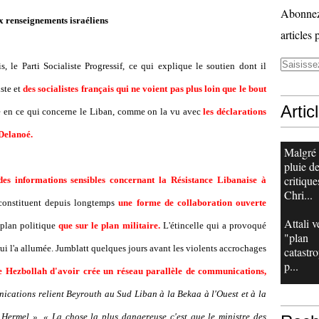
Abonnez-
 renseignements israéliens
articles 
s, le Parti Socialiste Progressif, ce qui explique le soutien dont il
iste et
des socialistes français qui ne voient pas plus loin que le bout
Artic
e en ce qui concerne le Liban, comme on la vu avec
les déclarations
 Delanoé.
Malgré
pluie d
critique
es informations sensibles concernant la Résistance Libanaise à
Chri...
 constituent depuis longtemps
une forme de collaboration ouverte
Attali v
 plan politique
que sur le plan militaire.
L'étincelle qui a provoqué
"plan
 qui l'a allumée. Jumblatt quelques jours avant les violents accrochages
catastr
p...
e Hezbollah d'avoir crée un réseau parallèle de communications,
ications relient Beyrouth au Sud Liban à la Bekaa à l'Ouest et à la
 Hermel »
.
« La chose la plus dangereuse c'est que le ministre des