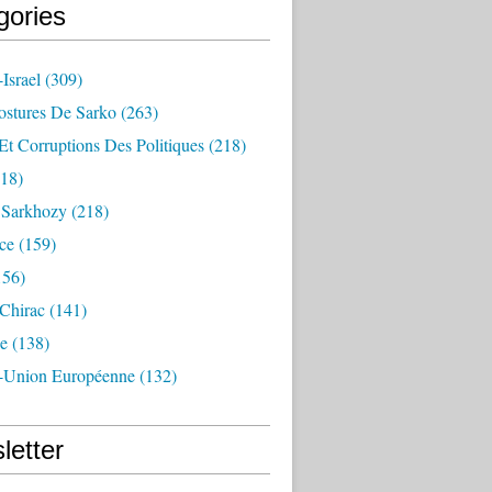
gories
Israel
(309)
ostures De Sarko
(263)
Et Corruptions Des Politiques
(218)
18)
n Sarkhozy
(218)
ce
(159)
156)
 Chirac
(141)
e
(138)
-Union Européenne
(132)
letter