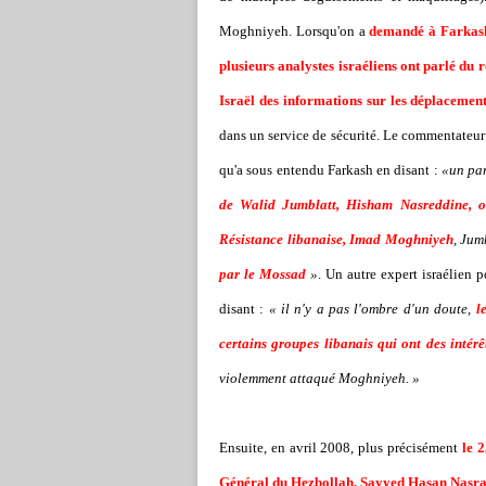
Moghniyeh. Lorsqu'on a
demandé à Farkash 
plusieurs analystes israéliens ont parlé du 
Israël des informations sur les déplaceme
dans un service de sécurité. Le commentateur
qu'a sous entendu Farkash en disant :
«un par
de Walid Jumblatt, Hisham Nasreddine, o
Résistance libanaise, Imad Moghniyeh
, Jum
par le Mossad
»
. Un autre expert israélien
disant :
« il n'y a pas l'ombre d'un doute,
l
certains groupes libanais qui ont des intérê
violemment attaqué Moghniyeh. »
Ensuite, en avril 2008, plus précisément
le 2
Général du Hezbollah, Sayyed Hasan Nasra