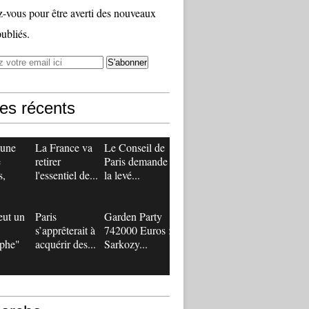
vous pour être averti des nouveaux
publiés.
les récents
 une
La France va
Le Conseil de
e
retirer
Paris demande
s,
l'essentiel de...
la levé...
eut un
Paris
Garden Party
s’apprêterait à
742000 Euros :
ophe"
acquérir des...
Sarkozy...