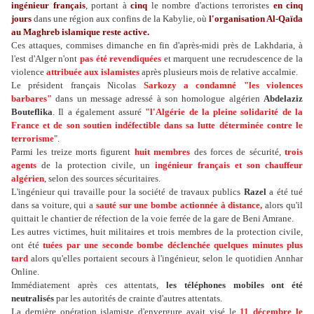
ingénieur français
, portant à
cinq
le nombre d'actions terroristes
en cinq
jours
dans une région aux confins de la Kabylie, où
l'organisation Al-Qaïda
au Maghreb islamique reste active.
Ces attaques, commises dimanche en fin d'après-midi près de Lakhdaria, à
l'est d'Alger n'ont
pas été revendiquées
et marquent une recrudescence de la
violence
attribuée aux islamistes
après plusieurs mois de relative accalmie.
Le président français Nicolas
Sarkozy a condamné "les violences
barbares"
dans un message adressé à son homologue algérien
Abdelaziz
Bouteflika
. Il a également assuré
"l'Algérie de la pleine solidarité de la
France et de son soutien indéfectible dans sa lutte déterminée contre le
terrorisme
".
Parmi les treize morts figurent
huit membres
des forces de sécurité,
trois
agents
de la protection civile, un
ingénieur français et son chauffeur
algérien
, selon des sources sécuritaires.
L'ingénieur qui travaille pour la société de travaux publics
Razel
a été tué
dans sa voiture, qui a
sauté sur une bombe actionnée à distance,
alors qu'il
quittait le chantier de réfection de la voie ferrée de la gare de Beni Amrane.
Les autres victimes, huit militaires et trois membres de la protection civile,
ont été
tuées par une seconde bombe déclenchée quelques minutes plus
tard
alors qu'elles portaient secours à l'ingénieur, selon le quotidien Annhar
Online.
Immédiatement après ces attentats,
les téléphones mobiles ont été
neutralisés
par les autorités de crainte d'autres attentats.
La dernière opération islamiste d'envergure avait visé le
11 décembre le