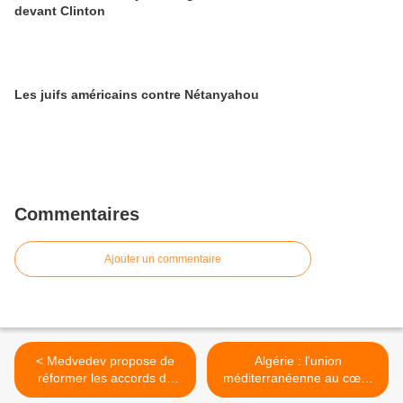
devant Clinton
Les juifs américains contre Nétanyahou
Commentaires
Ajouter un commentaire
< Medvedev propose de
Algérie : l'union
réformer les accords de
méditerranéenne au cœur
sécurité en Europe
des discussions entre