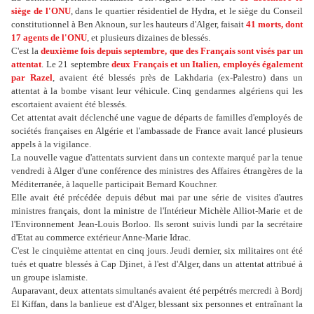
siège de l'ONU
, dans le quartier résidentiel de Hydra, et le siège du Conseil
constitutionnel à Ben Aknoun, sur les hauteurs d'Alger, faisait
41 morts, dont
17 agents de l'ONU
, et plusieurs dizaines de blessés.
C'est la
deuxième fois depuis septembre, que des Français sont visés par un
attentat
. Le 21 septembre
deux Français et un Italien, employés également
par Razel
, avaient été blessés près de Lakhdaria (ex-Palestro) dans un
attentat à la bombe visant leur véhicule. Cinq gendarmes algériens qui les
escortaient avaient été blessés.
Cet attentat avait déclenché une vague de départs de familles d'employés de
sociétés françaises en Algérie et l'ambassade de France avait lancé plusieurs
appels à la vigilance.
La nouvelle vague d'attentats survient dans un contexte marqué par la tenue
vendredi à Alger d'une conférence des ministres des Affaires étrangères de la
Méditerranée, à laquelle participait Bernard Kouchner.
Elle avait été précédée depuis début mai par une série de visites d'autres
ministres français, dont la ministre de l'Intérieur Michèle Alliot-Marie et de
l'Environnement Jean-Louis Borloo. Ils seront suivis lundi par la secrétaire
d'Etat au commerce extérieur Anne-Marie Idrac.
C'est le cinquième attentat en cinq jours. Jeudi dernier, six militaires ont été
tués et quatre blessés à Cap Djinet, à l'est d'Alger, dans un attentat attribué à
un groupe islamiste.
Auparavant, deux attentats simultanés avaient été perpétrés mercredi à Bordj
El Kiffan, dans la banlieue est d'Alger, blessant six personnes et entraînant la