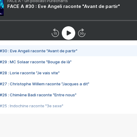
FACE A - un podcast Purecharts
FACE A #30 : Eve Angeli raconte "Avant de partir"
#30 : Eve Angeli raconte "Avant de partir"
#29 : MC Solaar raconte "Bouge de là"
28 : Lorie raconte "Je vais vite"
#27 : Christophe Willem raconte "Jacques a dit"
#26 : Chimène Badi raconte "Entre nous"
#25 : Indochine raconte "3e sexe"
#24 : Zaho raconte "C'est chelou"
#23 : Patrick Bruel raconte "Au café des délices"