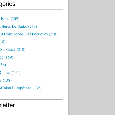
gories
Israel
(309)
ostures De Sarko
(263)
Et Corruptions Des Politiques
(218)
18)
n Sarkhozy
(218)
ce
(159)
156)
 Chirac
(141)
e
(138)
-Union Européenne
(132)
letter