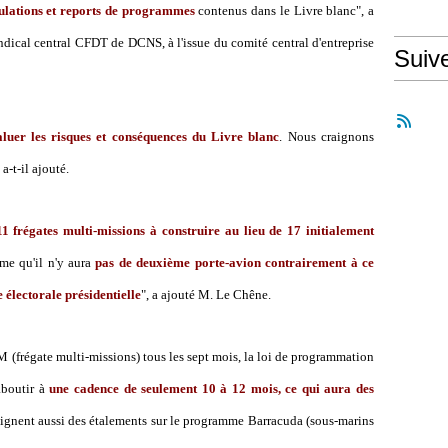
nulations et reports de programmes
contenus dans le Livre blanc", a
ndical central CFDT de DCNS, à l'issue du comité central d'entreprise
Suiv
aluer les risques et conséquences du Livre blanc
. Nous craignons
, a-t-il ajouté.
11 frégates multi-missions à construire au lieu de 17 initialement
me qu'il n'y aura
pas de deuxième porte-avion contrairement à ce
électorale présidentielle
", a ajouté M. Le Chêne.
M (frégate multi-missions) tous les sept mois, la loi de programmation
 aboutir à
une cadence de seulement 10 à 12 mois, ce qui aura des
ignent aussi des étalements sur le programme Barracuda (sous-marins