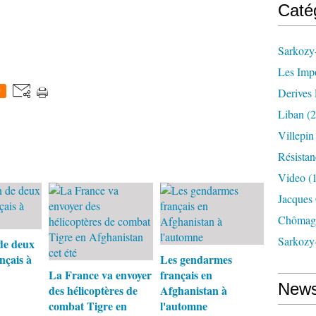
Caté
Sarkozy-
Les Imp
Derives 
0
Liban
(2
Villepi
Résistan
Video
(
Jacques
Chômag
Sarkozy
de deux
nçais à
Les gendarmes
La France va envoyer
français en
News
des hélicoptères de
Afghanistan à
combat Tigre en
l'automne