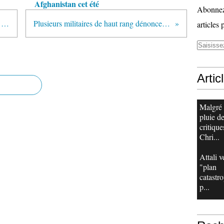
Afghanistan cet été
Abonnez-
Union pour la Mediterranée : «Le projet n'est pas assez clair»
Plusieurs militaires de haut rang dénoncent l'"imposture" du Livre blanc
articles 
Artic
Malgré
pluie d
critique
Chri...
Attali v
"plan
catastr
p...