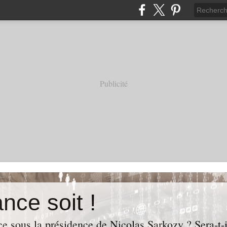
Publicité
nce soit !
e sous la présidence de Nicolas Sarkozy ? Sera-t-i