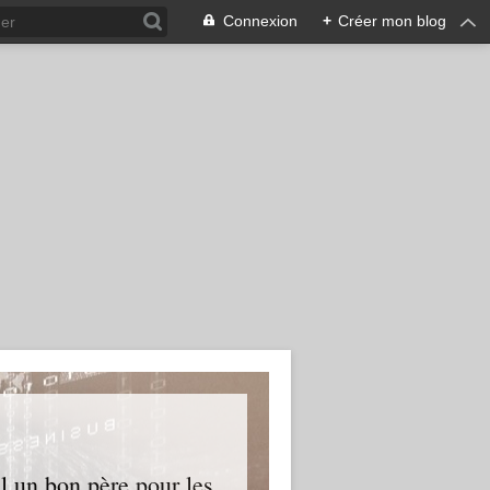
Connexion
+
Créer mon blog
l un bon père pour les