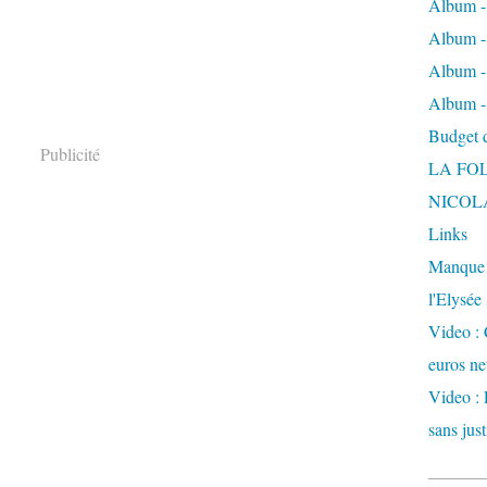
Album -
Album - 
Album -
Album -
Budget de
Publicité
LA FO
NICOL
Links
Manque d
l'Elysée
Video : 
euros ne
Video : 
sans just