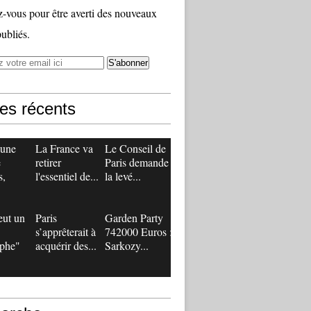
vous pour être averti des nouveaux
publiés.
les récents
 une
La France va
Le Conseil de
e
retirer
Paris demande
s,
l'essentiel de...
la levé...
eut un
Paris
Garden Party
s’apprêterait à
742000 Euros :
ophe"
acquérir des...
Sarkozy...