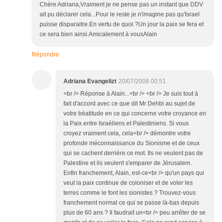
Chère Adriana,Vraiment je ne pense pas un instant que DDV
ait pu déclarer cela...Pour le reste je n'imagine pas qu'Israel
puisse disparaitre.En vertu de quoi ?Un jour la paix se fera et
ce sera bien ainsi.Amicalement à vousAlain
Répondre
Adriana Evangelizt
20/07/2008 00:51
<br /> Réponse à Alain...<br /> <br /> Je suis tout à
fait d'accord avec ce que dit Mr Dehbi au sujet de
votre béatitude en ce qui concerne votre croyance en
la Paix entre Israéliens et Palestiniens. Si vous
croyez vraiment cela, cela<br /> démontre votre
profonde méconnaissance du Sionisme et de ceux
qui se cachent derrière ce mot. Ils ne veulent pas de
Palestine et ils veulent s'emparer de Jérusalem.
Enfin franchement, Alain, est-ce<br /> qu'un pays qui
veut la paix continue de coloniser et de voler les
terres comme le font les sionistes ? Trouvez-vous
franchement normal ce qui se passe là-bas depuis
plus de 60 ans ? Il faudrait un<br /> peu arrêter de se