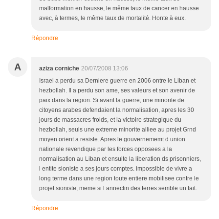
malformation en hausse, le même taux de cancer en hausse
avec, à termes, le même taux de mortalité. Honte à eux.
Répondre
A
aziza corniche
20/07/2008 13:06
Israel a perdu sa Derniere guerre en 2006 ontre le Liban et
hezbollah. Il a perdu son ame, ses valeurs et son avenir de
paix dans la region. Si avant la guerre, une minorite de
citoyens arabes defendaient la normalisation, apres les 30
jours de massacres froids, et la victoire strategique du
hezbollah, seuls une extreme minorite alliee au projet Grnd
moyen orient a resiste. Apres le gouvernememt d union
nationale revendique par les forces opposees a la
normalisation au Liban et ensuite la liberation ds prisonniers,
l entite sioniste a ses jours comptes. impossible de vivre a
long terme dans une region toute entiere mobilisee contre le
projet sioniste, meme si l annectin des terres semble un fait.
Répondre