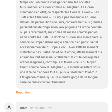
temps vécu en bonne intelligenceparmi les sociétés
Musulmanes, en Orient comme au Maghreb. Le Coran
commande en effet, de respecter les Gens du Livres – Les
Juifs et les Chrétiens – Et il n'y a pas d'exemple en Terre
d'Islam, de persécutions de Juifs, contrairement aux grandes
persécutions de l'Inquisition, aux pogroms d'Europe centrale
ou plus récemment, aux crimes de masse commis par les
nazis contre les Juifs. La doctrine du sionisme mercenaire, au
service de l'impérialisme anglo américain en particulier et
accessoirement de l'Europe a vécu. Avec l'affaiblissement
inéluctable des Etats-Unis et de l'Europe, affaiblissement qui
entraînera tout aussi inéluctablement la chute des régimes
arabes illégitimes, corrompus et félons – ceux du Moyen
Orient comme ceux du Maghreb -, le monde assistera sous
une dizaine d'années tout au plus, à l'isolement total d'un
Etat-greffon d'Israël qui aura à rendre gorge de sa longue
série de crimes contre l'Humanité.
Répondre
A
Alain
19/07/2008 21:56