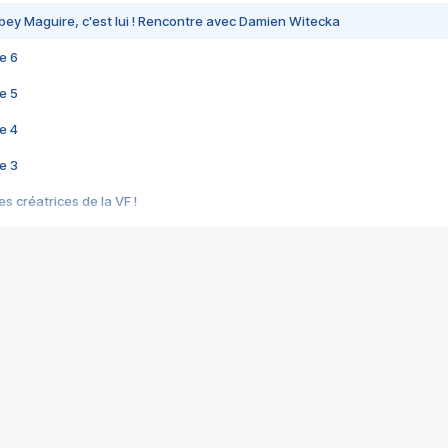
bey Maguire, c'est lui ! Rencontre avec Damien Witecka
e 6
e 5
e 4
e 3
s créatrices de la VF !
e 2
e 1
e Mektoub My Love arrive enfin ! Rencontre avec Shaïn Boumedine et Sal
i : après Toni en famille
elle réalise le bouleversant Dites lui que je l'aime
ais ! Rencontre autour de Vie privée de Rebecca Zlotowski