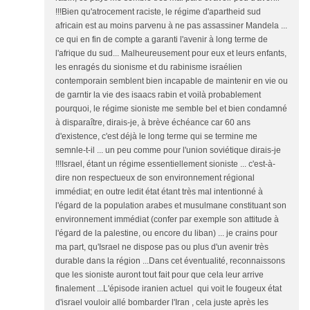
!!!Bien qu'atrocement raciste, le régime d'apartheid sud
africain est au moins parvenu à ne pas assassiner Mandela ...
ce qui en fin de compte a garanti l'avenir à long terme de
l'afrique du sud... Malheureusement pour eux et leurs enfants,
les enragés du sionisme et du rabinisme israélien
contemporain semblent bien incapable de maintenir en vie ou
de garntir la vie des isaacs rabin et voilà probablement
pourquoi, le régime sioniste me semble bel et bien condamné
à disparaître, dirais-je, à brève échéance car 60 ans
d'existence, c'est déjà le long terme qui se termine me
semnle-t-il ... un peu comme pour l'union soviétique dirais-je
!!!Israel, étant un régime essentiellement sioniste ... c'est-à-
dire non respectueux de son environnement régional
immédiat; en outre ledit état étant très mal intentionné à
l'égard de la population arabes et musulmane constituant son
environnement immédiat (confer par exemple son attitude à
l'égard de la palestine, ou encore du liban) ... je crains pour
ma part, qu'Israel ne dispose pas ou plus d'un avenir très
durable dans la région ...Dans cet éventualité, reconnaissons
que les sioniste auront tout fait pour que cela leur arrive
finalement ...L'épisode iranien actuel qui voit le fougeux état
d'israel vouloir allé bombarder l'Iran , cela juste après les