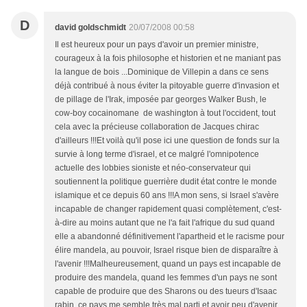
D
david goldschmidt
20/07/2008 00:58
Il est heureux pour un pays d'avoir un premier ministre,
courageux à la fois philosophe et historien et ne maniant pas
la langue de bois ...Dominique de Villepin a dans ce sens
déjà contribué à nous éviter la pitoyable guerre d'invasion et
de pillage de l'Irak, imposée par georges Walker Bush, le
cow-boy cocainomane de washington à tout l'occident, tout
cela avec la précieuse collaboration de Jacques chirac
d'ailleurs !!!Et voilà qu'il pose ici une question de fonds sur la
survie à long terme d'israel, et ce malgré l'omnipotence
actuelle des lobbies sioniste et néo-conservateur qui
soutiennent la politique guerrière dudit état contre le monde
islamique et ce depuis 60 ans !!!A mon sens, si Israel s'avère
incapable de changer rapidement quasi complètement, c'est-
à-dire au moins autant que ne l'a fait l'afrique du sud quand
elle a abandonné définitivement l'apartheid et le racisme pour
élire mandela, au pouvoir, Israel risque bien de disparaître à
l'avenir !!!Malheureusement, quand un pays est incapable de
produire des mandela, quand les femmes d'un pays ne sont
capable de produire que des Sharons ou des tueurs d'Isaac
rabin, ce pays me semble très mal parti et avoir peu d'avenir