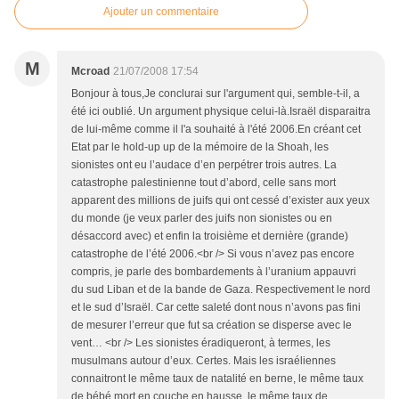
Ajouter un commentaire
M
Mcroad
21/07/2008 17:54
Bonjour à tous,Je conclurai sur l'argument qui, semble-t-il, a
été ici oublié. Un argument physique celui-là.Israël disparaitra
de lui-même comme il l'a souhaité à l'été 2006.En créant cet
Etat par le hold-up up de la mémoire de la Shoah, les
sionistes ont eu l’audace d’en perpétrer trois autres. La
catastrophe palestinienne tout d’abord, celle sans mort
apparent des millions de juifs qui ont cessé d’exister aux yeux
du monde (je veux parler des juifs non sionistes ou en
désaccord avec) et enfin la troisième et dernière (grande)
catastrophe de l’été 2006.<br /> Si vous n’avez pas encore
compris, je parle des bombardements à l’uranium appauvri
du sud Liban et de la bande de Gaza. Respectivement le nord
et le sud d’Israël. Car cette saleté dont nous n’avons pas fini
de mesurer l’erreur que fut sa création se disperse avec le
vent… <br /> Les sionistes éradiqueront, à termes, les
musulmans autour d’eux. Certes. Mais les israéliennes
connaitront le même taux de natalité en berne, le même taux
de bébé mort en couche en hausse, le même taux de