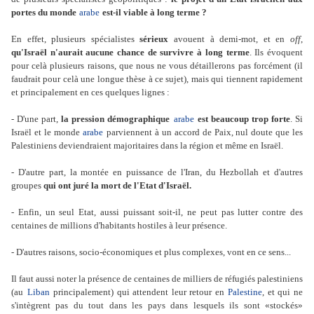
portes du monde
arabe
est-il viable à long terme ?
En effet, plusieurs spécialistes
sérieux
avouent à demi-mot, et en
off
,
qu'Israël n'aurait aucune chance de survivre à long terme
. Ils évoquent
pour celà plusieurs raisons, que nous ne vous détaillerons pas forcément (il
faudrait pour celà une longue thèse à ce sujet), mais qui tiennent rapidement
et principalement en ces quelques lignes :
- D'une part,
la pression démographique
arabe
est beaucoup trop forte
. Si
Israël et le monde
arabe
parviennent à un accord de Paix, nul doute que les
Palestiniens deviendraient majoritaires dans la région et même en Israël.
- D'autre part, la montée en puissance de l'Iran, du Hezbollah et d'autres
groupes
qui ont juré la mort de l'Etat d'Israël.
- Enfin, un seul Etat, aussi puissant soit-il, ne peut pas lutter contre des
centaines de millions d'habitants hostiles à leur présence.
- D'autres raisons, socio-économiques et plus complexes, vont en ce sens...
Il faut aussi noter la présence de centaines de milliers de réfugiés palestiniens
(au
Liban
principalement) qui attendent leur retour en
Palestine
, et qui ne
s'intègrent pas du tout dans les pays dans lesquels ils sont «stockés»