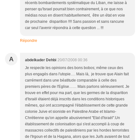
récents bombardements systématique du Liban, me laisse à
penser qu'Israel pourrait bien contrairement, à ce que nos
médias nous en disent habituellement, être un état en voie
de prochaine disparition !!!! Sans passion et sans rancune
car seul l'avenir répondra à cette question ... !!!
Répondre
A
abdelkader Dehbi
20/07/2008 00:36
Je respecte les opinions des bons bobos; même ceux des
plus engagés dans l'utopie…. Mais là, je trouve que Alain fait
carrément dans une béatitude comparable à celle des
premiers pères de l'Eglise…… Mais parlons sérieusement. Je
trouve en effet pour ma part, que les germes de la disparition
d'Israël étaient déjà inscrits dans les conditions historiques
mêmes, qui ont accompagné l'établissement de cette grande
colonie Juive et sioniste en Palestine Arabe et Islamo-
Chrétienne qu'on appelle abusivement "Etat d'Israël".Un
établissement de colonisation qui s'est accompli à coup de
massacres collectifs de palestiniens par les hordes terroristes
de l'Irgoun et de la Hagana, alors que les Juifs avaient de tout