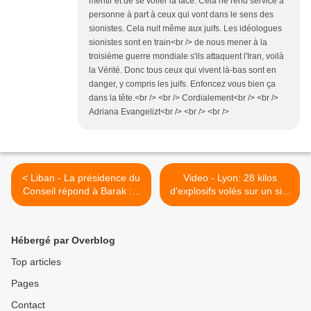
mentir et de se voiler la face. Cela ne rend service à
personne à part à ceux qui vont dans le sens des
sionistes. Cela nuit même aux juifs. Les idéologues
sionistes sont en train<br /> de nous mener à la
troisième guerre mondiale s'ils attaquent l'Iran, voilà
la Vérité. Donc tous ceux qui vivent là-bas sont en
danger, y compris les juifs. Enfoncez vous bien ça
dans la tête.<br /> <br /> Cordialement<br /> <br />
Adriana Evangelizt<br /> <br /> <br />
< Liban - La présidence du
Video - Lyon: 28 kilos
Conseil répond à Barak : «
d'explosifs volés sur un site
Dire que la 1701 n’est pas
mal sécurisé de la Sécurité
appliquée est une
civile >
condamnation d’Israël »
Hébergé par Overblog
Top articles
Pages
Contact