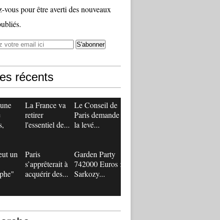
vous pour être averti des nouveaux
publiés.
les récents
 une
La France va
Le Conseil de
e
retirer
Paris demande
s,
l'essentiel de...
la levé...
eut un
Paris
Garden Party
s’apprêterait à
742000 Euros :
ophe"
acquérir des...
Sarkozy...