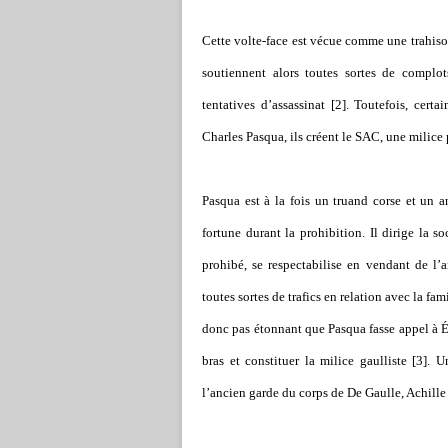
Cette volte-face est vécue comme une trahiso
soutiennent alors toutes sortes de complo
tentatives d’assassinat [2]. Toutefois, cert
Charles Pasqua, ils créent le SAC, une milice 
Pasqua est à la fois un truand corse et un an
fortune durant la prohibition. Il dirige la s
prohibé, se respectabilise en vendant de l’a
toutes sortes de trafics en relation avec la f
donc pas étonnant que Pasqua fasse appel à É
bras et constituer la milice gaulliste [
3
]. U
l’ancien garde du corps de De Gaulle, Achille