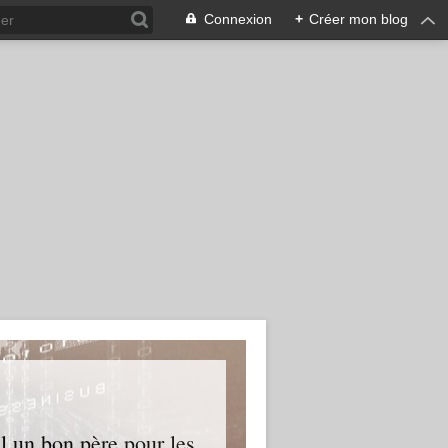
Connexion
+
Créer mon blog
l un bon père pour les