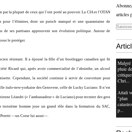
Abonnez-
n par la plupart de ceux qui l’ont porté au pouvoir. La CIA et l’OTAN
articles 
ts pour l’éliminer, dont un putsch manqué et une quarantaine de
ains de ses partisans approuvent son évolution politique. Autour de
pour le protéger.
Artic
cien résistant. Il a épousé la fille d’un bootlegger canadien qui fit
Malgré
pluie d
ociété Ricard qui, après avoir commercialisé de l’absinthe, un alcool
critique
nisette. Cependant, la société continue à servir de couverture pour
Chri...
amille italo-new-yorkaise des Genovese, celle de Lucky Luciano. Il n’est
Attali v
tienne Léandri (« l’ambassadeur » de Luciano) pour recruter des gros
"plan
catastr
n troisième homme joue un grand rôle dans la formation du SAC,
p...
 Peretti —un Corse lui aussi—.