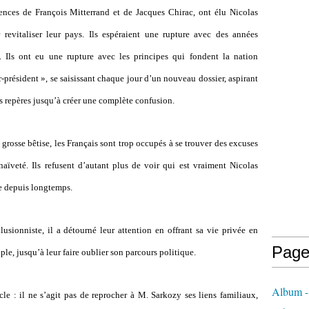
dences de François Mitterrand et de Jacques Chirac, ont élu Nicolas
evitaliser leur pays. Ils espéraient une rupture avec des années
 Ils ont eu une rupture avec les principes qui fondent la nation
er-président », se saisissant chaque jour d’un nouveau dossier, aspirant
les repères jusqu’à créer une complète confusion.
rosse bêtise, les Français sont trop occupés à se trouver des excuses
aïveté. Ils refusent d’autant plus de voir qui est vraiment Nicolas
te depuis longtemps.
sionniste, il a détourné leur attention en offrant sa vie privée en
Page
le, jusqu’à leur faire oublier son parcours politique.
Album - 
le : il ne s’agit pas de reprocher à M. Sarkozy ses liens familiaux,