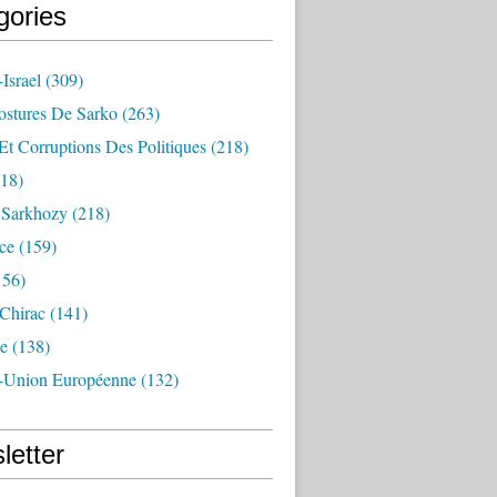
gories
Israel
(309)
ostures De Sarko
(263)
Et Corruptions Des Politiques
(218)
18)
n Sarkhozy
(218)
ce
(159)
156)
 Chirac
(141)
e
(138)
-Union Européenne
(132)
letter