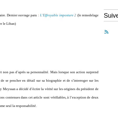
Suiv
aire. Dernier ouvrage paru :
L’Effroyable imposture 2
(le remodelage
re le Liban)
et non pas d’après sa personnalité. Mais lorsque son action surprend
e de se pencher en détail sur sa biographie et de s’interroger sur les
y Meyssan a décidé d’écrire la vérité sur les origines du président de
ons contenues dans cet article sont vérifiables, à l’exception de deux
ume seul la responsabilité.