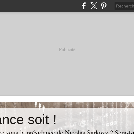
Publicité
nce soit !
e sous la présidence de Nicolas Sarkozy ? Sera-t-i