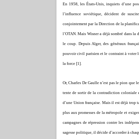
En 1958, les États-Unis, inquiets d’une pos
l’influence soviétique, décident de suscit
conjointement par la Direction de la planifi
l’OTAN. Mais Wisner a déjà sombré dans la dé
le coup. Depuis Alger, des généraux frança
pouvoir civil parisien et le contraint à voter
la force [1].
Or, Charles De Gaulle n’est pas le pion que 
tente de sortir de la contradiction coloniale
d’une Union française. Mais il est déjà trop t
plus aux promesses de la métropole et exigen
campagnes de répression contre les indépend
sagesse politique, il décide d’accorder à ch