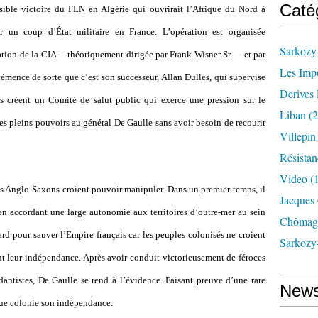
Caté
sible victoire du FLN en Algérie qui ouvrirait l’Afrique du Nord à
er un coup d’État militaire en France. L’opération est organisée
Sarkozy-
cation de la CIA —théoriquement dirigée par Frank Wisner Sr.— et par
Les Imp
mence de sorte que c’est son successeur, Allan Dulles, qui supervise
Derives 
is créent un Comité de salut public qui exerce une pression sur le
Liban
(2
 les pleins pouvoirs au général De Gaulle sans avoir besoin de recourir
Villepi
Résistan
Video
(
les Anglo-Saxons croient pouvoir manipuler. Dans un premier temps, il
Jacques
 en accordant une large autonomie aux territoires d’outre-mer au sein
Chômag
ard pour sauver l’Empire français car les peuples colonisés ne croient
Sarkozy
t leur indépendance. Après avoir conduit victorieusement de féroces
antistes, De Gaulle se rend à l’évidence. Faisant preuve d’une rare
News
aque colonie son indépendance.