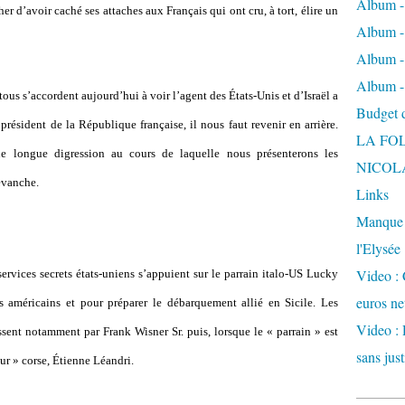
Album -
er d’avoir caché ses attaches aux Français qui ont cru, à tort, élire un
Album - 
Album -
Album -
 s’accordent aujourd’hui à voir l’agent des États-Unis et d’Israël a
Budget de
 président de la République française, il nous faut revenir en arrière.
LA FO
ne longue digression au cours de laquelle nous présenterons les
NICOL
evanche.
Links
Manque d
l'Elysée
Video : 
ervices secrets états-uniens s’appuient sur le parrain italo-US Lucky
euros ne
s américains et pour préparer le débarquement allié en Sicile. Les
Video : 
sent notamment par Frank Wisner Sr. puis, lorsque le « parrain » est
sans just
eur » corse, Étienne Léandri.