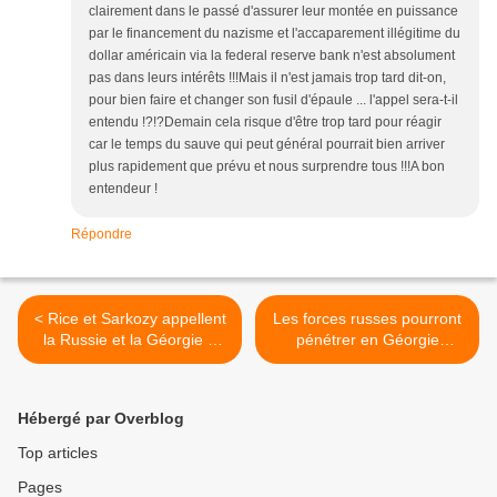
clairement dans le passé d'assurer leur montée en puissance
par le financement du nazisme et l'accaparement illégitime du
dollar américain via la federal reserve bank n'est absolument
pas dans leurs intérêts !!!Mais il n'est jamais trop tard dit-on,
pour bien faire et changer son fusil d'épaule ... l'appel sera-t-il
entendu !?!?Demain cela risque d'être trop tard pour réagir
car le temps du sauve qui peut général pourrait bien arriver
plus rapidement que prévu et nous surprendre tous !!!A bon
entendeur !
Répondre
< Rice et Sarkozy appellent
Les forces russes pourront
la Russie et la Géorgie à
pénétrer en Géorgie
signer le plan de paix
"quelques kilomètres" >
Hébergé par Overblog
Top articles
Pages