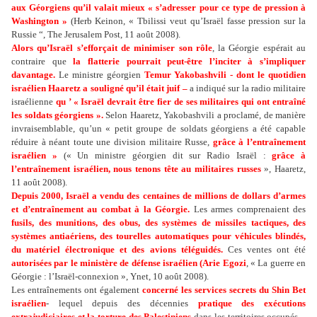
aux Géorgiens qu’il valait mieux « s’adresser pour ce type de pression à
Washington »
(Herb Keinon, « Tbilissi veut qu’Israël fasse pression sur la
Russie “, The Jerusalem Post, 11 août 2008).
Alors qu’Israël s’efforçait de minimiser son rôle
, la Géorgie espérait au
contraire que
la flatterie pourrait peut-être l’inciter à s’impliquer
davantage.
Le ministre géorgien
Temur Yakobashvili - dont le quotidien
israélien Haaretz a souligné qu’il était juif –
a indiqué sur la radio militaire
israélienne
qu ’ « Israël devrait être fier de ses militaires qui ont entraîné
les soldats géorgiens ».
Selon Haaretz, Yakobashvili a proclamé, de manière
invraisemblable, qu’un « petit groupe de soldats géorgiens a été capable
réduire à néant toute une division militaire Russe,
grâce à l’entraînement
israélien »
(« Un ministre géorgien dit sur Radio Israël :
grâce à
l’entraînement israélien, nous tenons tête au militaires russes
», Haaretz,
11 août 2008).
Depuis 2000, Israël a vendu des centaines de millions de dollars d’armes
et d’entraînement au combat à la Géorgie.
Les armes comprenaient des
fusils, des munitions, des obus, des systèmes de missiles tactiques, des
systèmes antiaériens, des tourelles automatiques pour véhicules blindés,
du matériel électronique et des avions téléguidés.
Ces ventes ont été
autorisées par le ministère de défense israélien (Arie Egozi
, « La guerre en
Géorgie : l’Israël-connexion », Ynet, 10 août 2008).
Les entraînements ont également
concerné les services secrets du Shin Bet
israélien
- lequel depuis des décennies
pratique des exécutions
extrajudiciaires et la torture des Palestiniens
dans les territoires occupés -,