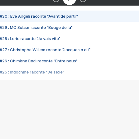
#30 : Eve Angeli raconte "Avant de partir"
#29 : MC Solaar raconte "Bouge de là"
28 : Lorie raconte "Je vais vite"
#27 : Christophe Willem raconte "Jacques a dit"
#26 : Chimène Badi raconte "Entre nous"
#25 : Indochine raconte "3e sexe"
#24 : Zaho raconte "C'est chelou"
#23 : Patrick Bruel raconte "Au café des délices"
#22 : Kyo raconte "Le chemin"
#21 : Nolwenn Leroy raconte "Cassé"
#20 : Patrick Hernandez raconte "Born to be alive"