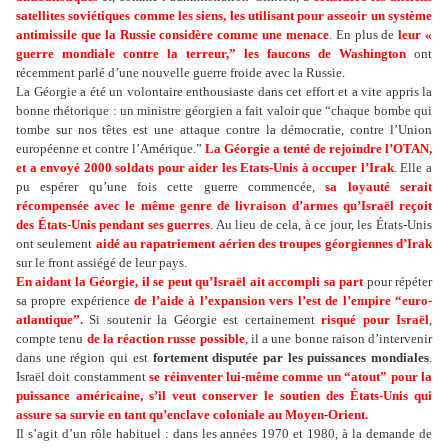
satellites soviétiques comme les siens, les utilisant pour asseoir un système
antimissile que la Russie considère comme une menace
. En plus de
leur «
guerre mondiale contre la terreur,” les faucons de Washington
ont
récemment parlé d’une nouvelle guerre froide avec la Russie.
La Géorgie a été un volontaire enthousiaste dans cet effort et a vite appris la
bonne rhétorique : un ministre géorgien a fait valoir que “chaque bombe qui
tombe sur nos têtes est une attaque contre la démocratie, contre l’Union
européenne et contre l’Amérique.”
La Géorgie a tenté de rejoindre l’OTAN,
et a envoyé 2000 soldats pour aider les Etats-Unis à occuper l’Irak
. Elle a
pu espérer qu’une fois cette guerre commencée,
sa loyauté serait
récompensée avec le même genre de livraison d’armes qu’Israël reçoit
des États-Unis pendant ses guerres
. Au lieu de cela, à ce jour, les États-Unis
ont seulement
aidé au rapatriement aérien des troupes géorgiennes d’Irak
sur le front assiégé de leur pays.
En aidant la Géorgie, il se peut qu’Israël ait accompli sa part
pour répéter
sa propre expérience
de l’aide à l’expansion vers l’est de l’empire “euro-
atlantique”.
Si soutenir la Géorgie est certainement
risqué pour Israël
,
compte tenu
de la réaction russe possible
, il a une bonne raison d’intervenir
dans une région qui est
fortement disputée par les puissances mondiales
.
Israël doit constamment
se réinventer lui-même comme un “atout” pour la
puissance américaine, s’il veut conserver le soutien des États-Unis qui
assure sa survie en tant qu’enclave coloniale au Moyen-Orient.
Il s’agit d’un rôle habituel : dans les années 1970 et 1980, à la demande de