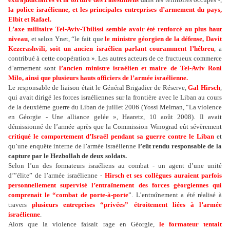
la police israélienne, et les principales entreprises d’armement du pays,
Elbit et Rafael.
L’axe militaire Tel-Aviv-Tbilissi semble avoir été renforcé au plus haut
niveau
, et selon Ynet, “le fait que
le ministre géorgien de la défense, Davit
Kezerashvili, soit un ancien israélien parlant couramment l’hébreu
, a
contribué à cette coopération ». Les autres acteurs de ce fructueux commerce
d’armement sont
l’ancien ministre israélien et maire de Tel-Aviv Roni
Milo, ainsi que plusieurs hauts officiers de l’armée israélienne.
Le responsable de liaison était le Général Brigadier de Réserve,
Gal Hirsch
,
qui avait dirigé les forces israéliennes sur la frontière avec le Liban au cours
de la deuxième guerre du Liban de juillet 2006 (Yossi Melman, “La violence
en Géorgie - Une alliance gelée », Haaretz, 10 août 2008). Il avait
démissionné de l’armée après que la Commission Winograd eût sévèrement
critiqué le comportement d’Israël pendant sa guerre contre le Liban
et
qu’une enquête interne de l’armée israélienne
l’eût rendu responsable de la
capture par le Hezbollah de deux soldats.
Selon l’un des formateurs israéliens au combat - un agent d’une unité
d’”élite” de l’armée israélienne -
Hirsch et ses collègues auraient parfois
personnellement supervisé l’entraînement des forces géorgiennes qui
comprenait le “combat de porte-à-porte
”. L’entraînement a été réalisé à
travers
plusieurs entreprises “privées” étroitement liées à l’armée
israélienne
.
Alors que la violence faisait rage en Géorgie,
le formateur tentait