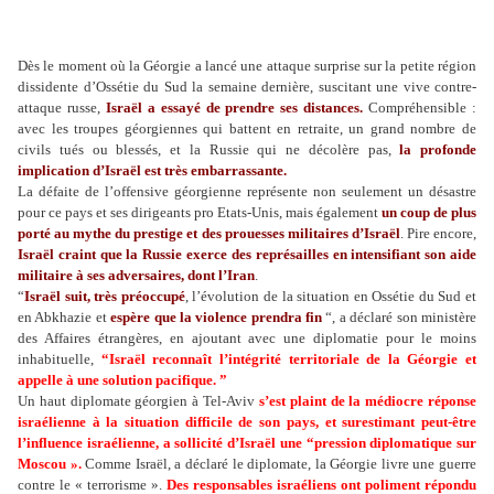
Dès le moment où la Géorgie a lancé une attaque surprise sur la petite région
dissidente d’Ossétie du Sud la semaine dernière, suscitant une vive contre-
attaque russe,
Israël a essayé de prendre ses distances.
Compréhensible :
avec les troupes géorgiennes qui battent en retraite, un grand nombre de
civils tués ou blessés, et la Russie qui ne décolère pas,
la profonde
implication d’Israël est très embarrassante.
La défaite de l’offensive géorgienne représente non seulement un désastre
pour ce pays et ses dirigeants pro Etats-Unis, mais également
un coup de plus
porté au mythe du prestige et des prouesses militaires d’Israël
. Pire encore,
Israël craint que la Russie exerce des représailles en intensifiant son aide
militaire à ses adversaires, dont l’Iran
.
“
Israël suit, très préoccupé
, l’évolution de la situation en Ossétie du Sud et
en Abkhazie et
espère que la violence prendra fin
“, a déclaré son ministère
des Affaires étrangères, en ajoutant avec une diplomatie pour le moins
inhabituelle,
“Israël reconnaît l’intégrité territoriale de la Géorgie et
appelle à une solution pacifique. ”
Un haut diplomate géorgien à Tel-Aviv
s’est plaint de la médiocre réponse
israélienne à la situation difficile de son pays, et surestimant peut-être
l’influence israélienne, a sollicité d’Israël une “pression diplomatique sur
Moscou ».
Comme Israël, a déclaré le diplomate, la Géorgie livre une guerre
contre le « terrorisme ».
Des responsables israéliens ont poliment répondu