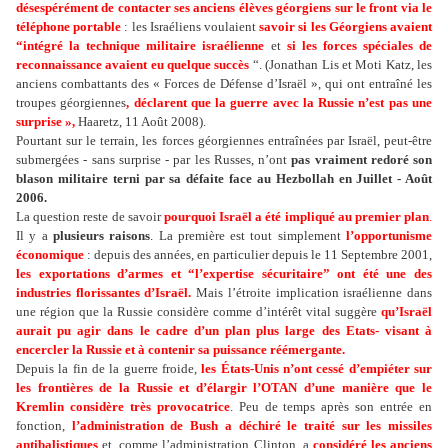
désespérément de contacter ses anciens élèves géorgiens sur le front via le
téléphone portable
: les Israéliens voulaient
savoir si les Géorgiens avaient
“intégré la technique militaire israélienne
et
si les forces spéciales de
reconnaissance avaient eu quelque succès
“. (Jonathan Lis et Moti Katz, les
anciens combattants des « Forces de Défense d’Israël », qui ont entraîné les
troupes géorgiennes
, déclarent que la guerre avec la Russie n’est pas une
surprise »,
Haaretz, 11 Août 2008).
Pourtant sur le terrain, les forces géorgiennes entraînées par Israël, peut-être
submergées - sans surprise - par les Russes, n’ont
pas vraiment redoré son
blason militaire terni par sa défaite face au Hezbollah en Juillet - Août
2006.
La question reste de savoir
pourquoi Israël a été impliqué au premier plan
.
Il y a
plusieurs raisons
. La première est tout simplement
l’opportunisme
économique
: depuis des années, en particulier depuis le 11 Septembre 2001,
les exportations d’armes et “l’expertise sécuritaire” ont été une des
industries florissantes d’Israël.
Mais l’étroite implication israélienne dans
une région que la Russie considère comme d’intérêt vital suggère
qu’Israël
aurait pu agir dans le cadre d’un plan plus large des Etats- visant à
encercler la Russie et à contenir sa puissance réémergante.
Depuis la fin de la guerre froide,
les États-Unis n’ont cessé d’empiéter sur
les frontières de la Russie et d’élargir l’OTAN d’une manière que le
Kremlin considère très provocatrice
. Peu de temps après son entrée en
fonction,
l’administration de Bush a déchiré le traité sur les missiles
antibalistiques
et, comme l’administration Clinton, a
considéré les anciens