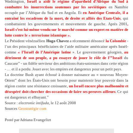
Washington,
Israël a aidé le régime d’apartheid d’Afrique du Sud à
combattre les insurrections soutenues par les soviétiques
en Namibie
occupée par l’Afrique du Sud et en Angola. Et
en Amérique Centrale, il a
entraîné les escadrons de la mort, de droite et alliés des Etats-Unis
, qui
combattaient les gouvernements et mouvements de gauche. Après 2001
,
Israël s’est lui-même vendu sur le marché comme un expert en matière de
lutte contre le « terrorisme islamique ».
Le Président vénézuélien
Hugo Chavez
a récemment dénoncé
la Colombie
-
l’un des principaux bénéficiaires de l’aide militaire américaine après Israël-
comme
« l’Israël de l’Amérique latine
». Le gouvernement géorgien,
au
détriment de son peuple, a pu essayer de jouer le rôle de l’”Israël
du
Caucase” - un fidèle serviteur des ambitions états-uniennes dans cette région
- … et il a perdu. Jouer avec les empires est dangereux pour un petit pays.
La doctrine Bush ayant échoué à donner naissance au « nouveau Moyen-
Orient” dont les États-Unis ont besoin pour maintenir leur pouvoir dans la
région contre une résistance croissante,
un Israël encore plus malhonnête et
désespéré doit chercher des occasions de faire ses preuves ailleurs
. Ce qui
est dangereux et effrayant.”
Source :
electronic intifada
, le 12 août 2008
Sources
Geostratégie com
Posté par Adriana Evangelizt