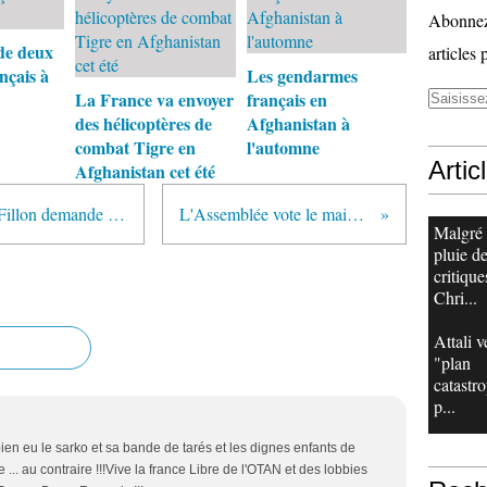
Abonnez-
de deux
articles 
nçais à
Les gendarmes
La France va envoyer
français en
des hélicoptères de
Afghanistan à
combat Tigre en
l'automne
Artic
Afghanistan cet été
Bombardements en Afghanistan: Fillon demande aux alliés de la "vigilance"
L'Assemblée vote le maintien des troupes
Malgré
pluie d
critique
Chri...
Attali v
"plan
catastr
p...
 bien eu le sarko et sa bande de tarés et les dignes enfants de
 ... au contraire !!!Vive la france Libre de l'OTAN et des lobbies