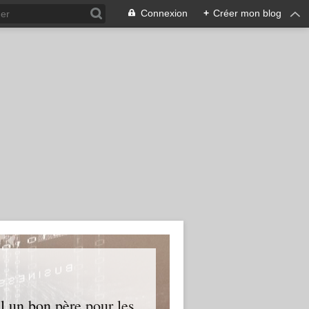
Connexion
+
Créer mon blog
l un bon père pour les