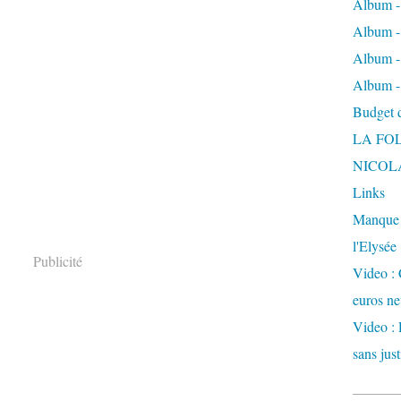
Album -
Album - 
Album -
Album -
Budget de
LA FO
NICOL
Links
Manque d
l'Elysée
Publicité
Video : 
euros ne
Video : 
sans just