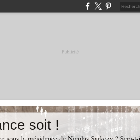
Publicité
nce soit !
e sous la présidence de Nicolas Sarkozy ? Sera-t-i