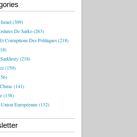
gories
Israel
(309)
ostures De Sarko
(263)
Et Corruptions Des Politiques
(218)
18)
n Sarkhozy
(218)
ce
(159)
156)
 Chirac
(141)
e
(138)
-Union Européenne
(132)
letter