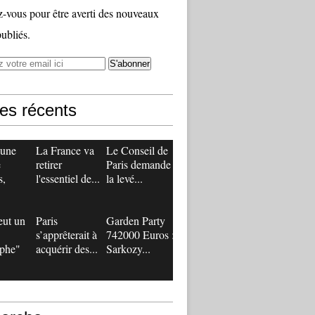
vous pour être averti des nouveaux
publiés.
les récents
 une
La France va
Le Conseil de
e
retirer
Paris demande
s,
l'essentiel de...
la levé...
eut un
Paris
Garden Party
s’apprêterait à
742000 Euros :
ophe"
acquérir des...
Sarkozy...