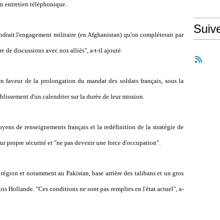
'un entretien téléphonique.
Suiv
ndrait l'engagement militaire (en Afghanistan) qu'on compléterait par
e de discussions avec nos alliés", a-t-il ajouté.
n faveur de la prolongation du mandat des soldats français, sous la
lissement d'un calendrier sur la durée de leur mission.
yens de renseignements français et la redéfinition de la stratégie de
ur propre sécurité et "ne pas devenir une force d'occupation".
a région et notamment au Pakistan, base arrière des talibans et un gros
ois Hollande. "Ces conditions ne sont pas remplies en l'état actuel", a-