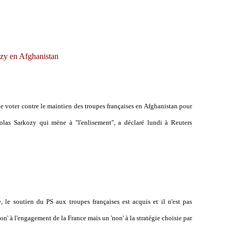
ozy en Afghanistan
de voter contre le maintien des troupes françaises en Afghanistan pour
colas Sarkozy qui mène à "l'enlisement", a déclaré lundi à Reuters
e, le soutien du PS aux troupes françaises est acquis et il n'est pas
non' à l'engagement de la France mais un 'non' à la stratégie choisie par