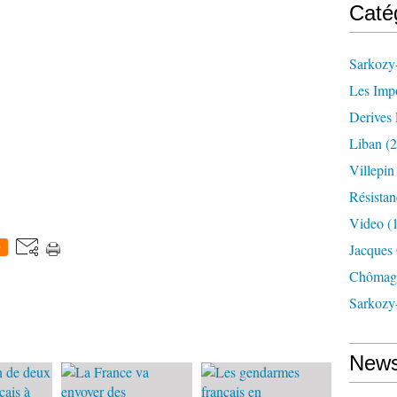
Caté
Sarkozy-
Les Imp
Derives 
Liban
(2
Villepi
Résistan
Video
(
Jacques
0
Chômag
Sarkozy
News