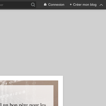
Connexion
+
Créer mon blog
l un bon père pour les