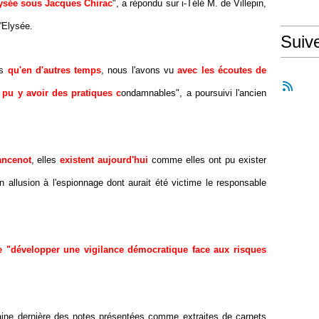
Elysée sous Jacques Chirac
", a répondu sur i-Télé M. de Villepin,
l'Elysée.
Suiv
es
qu'en d'autres temps
, nous l'avons vu
avec les écoutes de
a pu y avoir des pratiques c
ondamnables", a poursuivi l'ancien
ancenot
, elles
existent aujourd'hui
comme elles ont pu exister
n allusion à l'espionnage dont aurait été victime le responsable
e "développer une vigilance démocratique face aux risques
aine dernière des notes présentées comme extraites de carnets