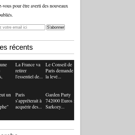
vous pour être averti des nouveaux
publiés.
les récents
 une
La France va
Le Conseil de
e
retirer
Paris demande
s,
l'essentiel de...
la levé...
eut un
Paris
Garden Party
s’apprêterait à
742000 Euros :
ophe"
acquérir des...
Sarkozy...