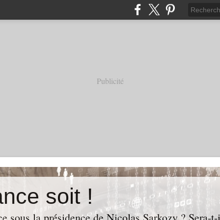
Publicité
nce soit !
e sous la présidence de Nicolas Sarkozy ? Sera-t-i