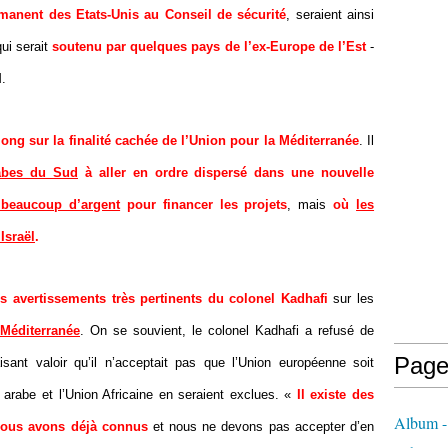
rmanent des Etats-Unis au Conseil de sécurité
, seraient ainsi
ui serait
soutenu par quelques pays de l’ex-Europe de l’Est
-
M.
 long sur la finalité cachée de l’Union pour la Méditerranée
. Il
rabes du Sud
à aller en ordre dispersé dans une nouvelle
 beaucoup d’argent
pour financer les pr
ojets
, mais
où
les
Israël
.
es avertissements très pertinents du colonel Kadhafi
sur les
 Méditerranée
. On se souvient, le colonel Kadhafi a refusé de
Page
sant valoir qu’il n’acceptait pas que l’Union européenne soit
 arabe et l’Union Africaine en seraient exclues. «
Il existe des
Album - 
 nous avons déjà connus
et nous ne devons pas accepter d’en