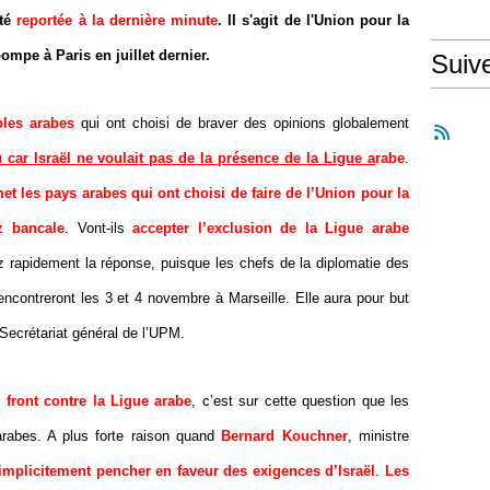
été
reportée à la dernière minute
. Il s'agit de l'Union pour la
mpe à Paris en juillet dernier.
Suiv
bles arabes
qui ont choisi de braver des opinions globalement
 car Israël ne voulait pas de la présence de la Ligue a
rabe
.
et les pays arabes qui ont choisi de faire de l’Union pour la
z bancale
. Vont-ils
accepter l’exclusion de la Ligue arabe
rapidement la réponse, puisque les chefs de la diplomatie des
encontreront les 3 et 4 novembre à Marseille. Elle aura pour but
 Secrétariat général de l’UPM.
n front contre la Ligue arabe
, c’est sur cette question que les
arabes. A plus forte raison quand
Bernard Kouchner
, ministre
implicitement pencher en faveur des exigences d’Israël
.
Les