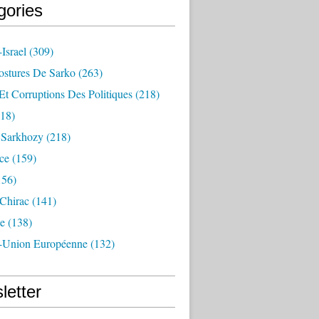
gories
Israel
(309)
ostures De Sarko
(263)
Et Corruptions Des Politiques
(218)
18)
n Sarkhozy
(218)
ce
(159)
156)
 Chirac
(141)
e
(138)
-Union Européenne
(132)
letter