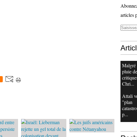
Abonnez-
articles 
Artic
Malgré
pluie d
critique
0
Chri...
Attali v
"plan
catastr
p...