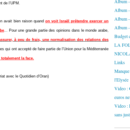
Album -
ant de l’UPM.
Album - 
Album -
en avait bien raison quand
on voit Israël prétendre exercer un
Album -
abe
... Pour une grande partie des opinions dans le monde arabe,
Budget de
surer, à peu de frais, une normalisation des relations des
LA FO
bes qui ont accepté de faire partie de l’Union pour la Méditerranée
NICOL
 totalement la face.
Links
Manque d
riat avec le Quotidien d’Oran)
l'Elysée
Video : 
euros ne
Video : 
sans just