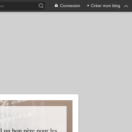
Connexion
+
Créer mon blog
l un bon père pour les