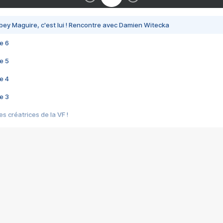
bey Maguire, c'est lui ! Rencontre avec Damien Witecka
e 6
e 5
e 4
e 3
s créatrices de la VF !
e 2
e 1
e Mektoub My Love arrive enfin ! Rencontre avec Shaïn Boumedine et Sal
i : après Toni en famille
elle réalise le bouleversant Dites lui que je l'aime
ais ! Rencontre autour de Vie privée de Rebecca Zlotowski