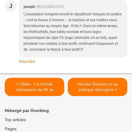
J
joseph
26/11/2008 23:55
L'usurpateur hongrois envoit le républicain français en justice
: c'est la france à l'envers ... le barbare et ses maîtres nous
font retourner au moyen âge !!!<br /> Dans le même temps,
les Rothschilds, leur lobby sioniste et leurs loges
maçonniques de style P2 (loge criminelle s'il en est), ayant
privatiser nos médias à leur profit, continuent d'appauvrir et
de corrompre la france à leur profit !!!
Répondre
< Video : La minute
Nicolas Sarkozy et sa
nécessaire de Mr le
politique étrangère >
Président
Hébergé par Overblog
Top articles
Pages