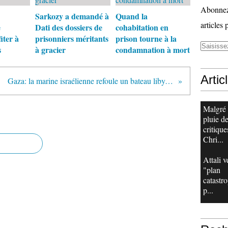
Abonnez-
Sarkozy a demandé à
Quand la
articles 
e
Dati des dossiers de
cohabitation en
iter à
prisonniers méritants
prison tourne à la
s
à gracier
condamnation à mort
Artic
Gaza: la marine israélienne refoule un bateau libyen chargé d'aide humanitaire
Malgré
pluie d
critique
Chri...
Attali v
"plan
catastr
p...