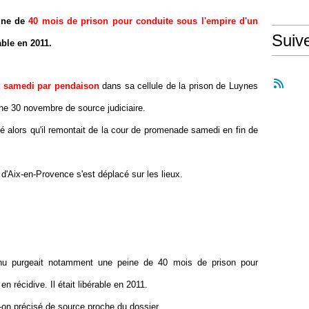
ine de
40 mois de prison pour conduite sous l'empire d'un
Suiv
rable en 2011.
t samedi par pendaison
dans sa cellule de la prison de Luynes
he 30 novembre de source judiciaire.
 alors qu'il remontait de la cour de promenade samedi en fin de
 d'Aix-en-Provence s'est déplacé sur les lieux.
enu purgeait notamment une peine de 40 mois de prison pour
en récidive. Il était libérable en 2011.
a-t-on précisé de source proche du dossier.