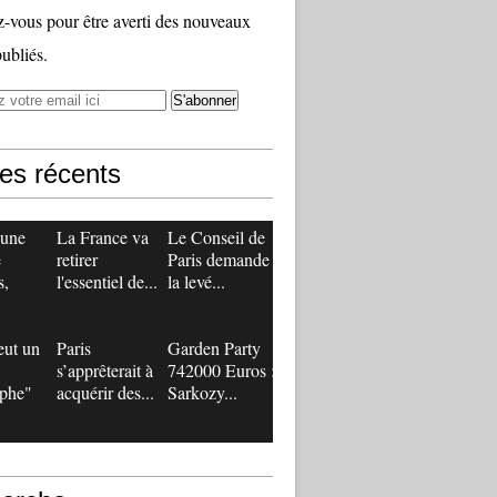
vous pour être averti des nouveaux
publiés.
les récents
 une
La France va
Le Conseil de
e
retirer
Paris demande
s,
l'essentiel de...
la levé...
eut un
Paris
Garden Party
s’apprêterait à
742000 Euros :
ophe"
acquérir des...
Sarkozy...