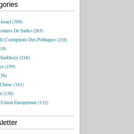
gories
Israel
(309)
ostures De Sarko
(263)
Et Corruptions Des Politiques
(218)
18)
n Sarkhozy
(218)
ce
(159)
156)
 Chirac
(141)
e
(138)
-Union Européenne
(132)
letter