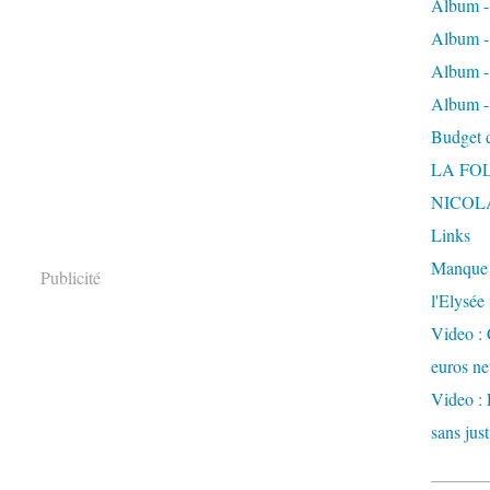
Album -
Album - 
Album -
Album -
Budget de
LA FO
NICOL
Links
Manque d
Publicité
l'Elysée
Video : 
euros ne
Video : 
sans just