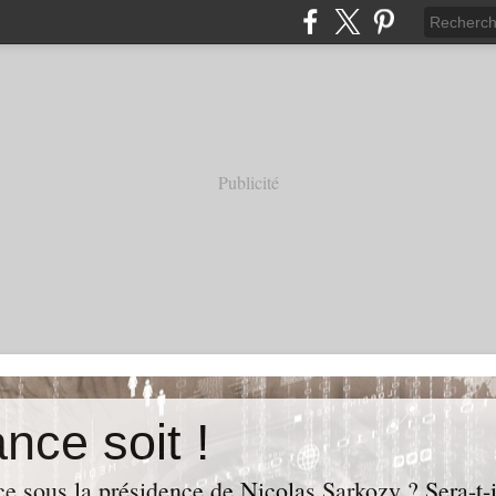
Publicité
nce soit !
e sous la présidence de Nicolas Sarkozy ? Sera-t-i