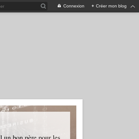
Connexion
+
Créer mon blog
l un bon père pour les