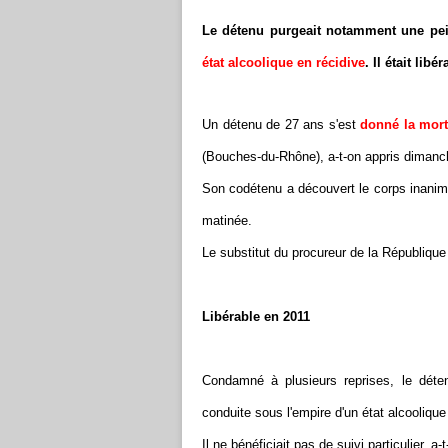
Le détenu purgeait notamment une pe
état alcoolique en récidive
. Il était libé
Un détenu de 27 ans s'est
donné la mor
(Bouches-du-Rhône), a-t-on appris dimanc
Son codétenu a découvert le corps inanimé
matinée.
Le substitut du procureur de la République
Libérable en 2011
Condamné à plusieurs reprises, le dét
conduite sous l'empire d'un état alcoolique 
Il ne bénéficiait pas de suivi particulier, 