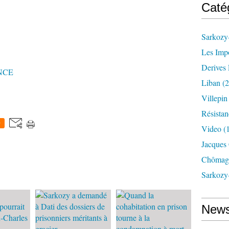
Caté
Sarkozy-
Les Imp
Derives 
NCE
Liban
(2
Villepi
Résistan
0
Video
(
Jacques
Chômag
Sarkozy
News