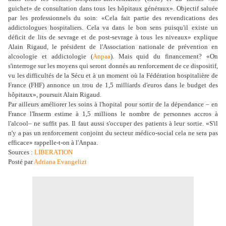
guichet» de consultation dans tous les hôpitaux généraux». Objectif saluée
par les professionnels du soin: «Cela fait partie des revendications des
addictologues hospitaliers. Cela va dans le bon sens puisqu'il existe un
déficit de lits de sevrage et de post-sevrage à tous les niveaux» explique
Alain Rigaud, le président de l'Association nationale de prévention en
alcoologie et addictologie (
Anpaa
). Mais quid du financement? «On
s'interroge sur les moyens qui seront donnés au renforcement de ce dispositif,
vu les difficultés de la Sécu et à un moment où la Fédération hospitalière de
France (FHF) annonce un trou de 1,5 milliards d'euros dans le budget des
hôpitaux», poursuit Alain Rigaud.
Par ailleurs améliorer les soins à l'hopital pour sortir de la dépendance – en
France l'Inserm estime à 1,5 millions le nombre de personnes accros à
l'alcool– ne suffit pas. Il faut aussi s'occuper des patients à leur sortie. «S'il
n'y a pas un renforcement conjoint du secteur médico-social cela ne sera pas
efficace» rappelle-t-on à l'Anpaa.
Sources :
LIBERATION
Posté par
Adriana Evangelizt