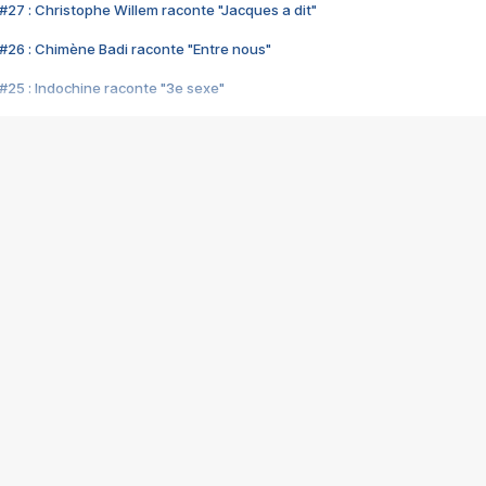
#27 : Christophe Willem raconte "Jacques a dit"
#26 : Chimène Badi raconte "Entre nous"
#25 : Indochine raconte "3e sexe"
#24 : Zaho raconte "C'est chelou"
#23 : Patrick Bruel raconte "Au café des délices"
#22 : Kyo raconte "Le chemin"
#21 : Nolwenn Leroy raconte "Cassé"
#20 : Patrick Hernandez raconte "Born to be alive"
#19 : Lorie raconte "Près de moi"
#18 : Michael Jones raconte "A nos actes manqués" (avec Jean-Jacque
#17 : Khaled raconte "Aïcha"
#16 : Corneille raconte "Parce qu'on vient de loin"
#15 : Indochine raconte "L'aventurier"