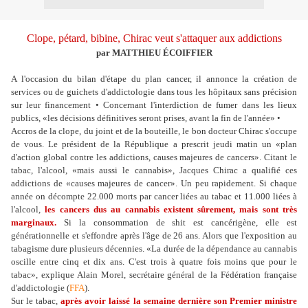
Clope, pétard, bibine, Chirac veut s'attaquer aux addictions
par MATTHIEU ÉCOIFFIER
A l'occasion du bilan d'étape du plan cancer, il annonce la création de
services ou de guichets d'addictologie dans tous les hôpitaux sans précision
sur leur financement • Concernant l'interdiction de fumer dans les lieux
publics, «les décisions définitives seront prises, avant la fin de l'année» •
A
ccros de la clope, du joint et de la bouteille, le bon docteur Chirac s'occupe
de vous. Le président de la République a prescrit jeudi matin un «plan
d'action global contre les addictions, causes majeures de cancers». Citant le
tabac, l'alcool, «mais aussi le cannabis», Jacques Chirac a qualifié ces
addictions de «causes majeures de cancer». Un peu rapidement. Si chaque
année on décompte 22.000 morts par cancer liées au tabac et 11.000 liées à
l'alcool,
les cancers dus au cannabis existent sûrement, mais sont très
marginaux.
Si la consommation de shit est cancérigène, elle est
générationnelle et s'effondre après l'âge de 26 ans. Alors que l'exposition au
tabagisme dure plusieurs décennies. «La durée de la dépendance au cannabis
oscille entre cinq et dix ans. C'est trois à quatre fois moins que pour le
tabac», explique Alain Morel, secrétaire général de la Fédération française
d'addictologie (
FFA
).
Sur le tabac,
après avoir laissé la semaine dernière son Premier ministre