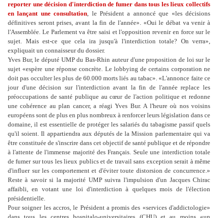
reporter une décision d'interdiction de fumer dans tous les lieux collectifs
en lançant une consultation
, le Président a annoncé que «les décisions
définitives seront prises, avant la fin de l'année». «Oui le débat va venir à
l'Assemblée. Le Parlement va être saisi et l'opposition revenir en force sur le
sujet. Mais est-ce que cela ira jusqu'à l'interdiction totale? On verra»,
expliquait un connaisseur du dossier.
Yves Bur, le député UMP du Bas-Rhin auteur d'une proposition de loi sur le
sujet «espère une réponse concrète. Le lobbying de certains corporation ne
doit pas occulter les plus de 60.000 morts liés au tabac». «L'annonce faite ce
jour d'une décision sur l'interdiction avant la fin de l'année replace les
préoccupations de santé publique au cœur de l'action politique et redonne
une cohérence au plan cancer, a réagi Yves Bur. A l'heure où nos voisins
européens sont de plus en plus nombreux à renforcer leurs législation dans ce
domaine, il est essentielle de protéger les salariés du tabagisme passif quels
qu'il soient. Il appartiendra aux députés de la Mission parlementaire qui va
être constituée de s'inscrire dans cet objectif de santé publique et de répondre
à l'attente de l'immense majorité des Français. Seule une interdiction totale
de fumer sur tous les lieux publics et de travail sans exception serait à même
d'influer sur les comportement et d'éviter toute distorsion de concurrence.»
Reste à savoir si la majorité UMP suivra l'impulsion d'un Jacques Chirac
affaibli, en votant une loi d'interdiction à quelques mois de l'élection
présidentielle.
Pour soigner les accros, le Président a promis des «services d'addictologie»
dans tous les centres hospitalo-universitaires (CHU) et au moins «un