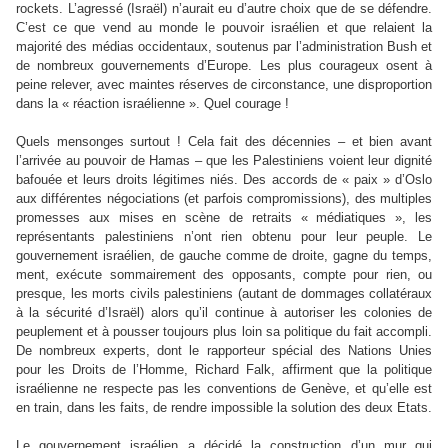
rockets. L’agressé (Israël) n’aurait eu d’autre choix que de se défendre.
C’est ce que vend au monde le pouvoir israélien et que relaient la
majorité des médias occidentaux, soutenus par l’administration Bush et
de nombreux gouvernements d’Europe. Les plus courageux osent à
peine relever, avec maintes réserves de circonstance, une disproportion
dans la « réaction israélienne ». Quel courage !
Quels mensonges surtout ! Cela fait des décennies – et bien avant
l’arrivée au pouvoir de Hamas – que les Palestiniens voient leur dignité
bafouée et leurs droits légitimes niés. Des accords de « paix » d’Oslo
aux différentes négociations (et parfois compromissions), des multiples
promesses aux mises en scène de retraits « médiatiques », les
représentants palestiniens n’ont rien obtenu pour leur peuple. Le
gouvernement israélien, de gauche comme de droite, gagne du temps,
ment, exécute sommairement des opposants, compte pour rien, ou
presque, les morts civils palestiniens (autant de dommages collatéraux
à la sécurité d’Israël) alors qu’il continue à autoriser les colonies de
peuplement et à pousser toujours plus loin sa politique du fait accompli.
De nombreux experts, dont le rapporteur spécial des Nations Unies
pour les Droits de l’Homme, Richard Falk, affirment que la politique
israélienne ne respecte pas les conventions de Genève, et qu’elle est
en train, dans les faits, de rendre impossible la solution des deux Etats.
Le gouvernement israélien a décidé la construction d’un mur qui