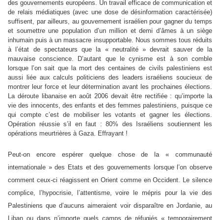
des gouvernements européens. Un travail efficace de communication et
de relais médiatiques (avec une dose de désinformation caractérisée)
suffisent, par ailleurs, au gouvernement israélien pour gagner du temps
et soumettre une population d’un million et demi d’âmes à un siège
inhumain puis à un massacre insupportable. Nous sommes tous réduits
à l’état de spectateurs que la « neutralité » devrait sauver de la
mauvaise conscience. D’autant que le cynisme est à son comble
lorsque l’on sait que la mort des centaines de civils palestiniens est
aussi liée aux calculs politiciens des leaders israéliens soucieux de
montrer leur force et leur détermination avant les prochaines élections.
La déroute libanaise en août 2006 devait être rectifiée : qu’importe la
vie des innocents, des enfants et des femmes palestiniens, puisque ce
qui compte c’est de mobiliser les votants et gagner les élections.
Opération réussie s’il en faut : 80% des Israéliens soutiennent les
opérations meurtrières à Gaza. Effrayant !
Peut-on encore espérer quelque chose de la « communauté
internationale » des Etats et des gouvernements lorsque l’on observe
comment ceux-ci réagissent en Orient comme en Occident. Le silence
complice, l’hypocrisie, l’attentisme, voire le mépris pour la vie des
Palestiniens que d’aucuns aimeraient voir disparaître en Jordanie, au
Liban ou dans n’importe quels camps de réfugiés « temporairement