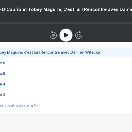
 DiCaprio et Tobey Maguire, c'est lui ! Rencontre avec Dam
bey Maguire, c'est lui ! Rencontre avec Damien Witecka
e 6
e 5
e 4
e 3
s créatrices de la VF !
e 2
e 1