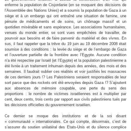
enferme la population de Cisjordanie (en se moquant des décisions de
l’Assemblée des Nations Unies) et a soumis la population de Gaza à un
siège et à un embargo qui ont entraîné une situation de famine, une
pénurie de médicaments et de soins, un chômage massif et un
quotidien misérable et sans espérance. Les associations humanitaires,
venues du monde entier, se sont vues empêchées de travailler, de
pourvoir aux besoins et de faire parvenir du matériel et des vivres. En
sus, il faut rappeler que la trêve du 19 juin au 19 décembre 2008 était
soumise à des conditions : la levée du siège et de l’embargo de Gaza
et l’ouverture partielle de la frontière avec l’Egypte. Aucune condition
n’a été respectée par Israël (et l’Egypte) et la population palestinienne a
été livrée à un traitement inhumain depuis des années, des mois et des
semaines. Il faudrait oublier ces réalités et voir justifiés les massacres
de ces derniers jours !? Les Palestiniens seraient responsables de leur
sort parce que des rockets ont été envoyées depuis Gaza !? S’ajoutent
aux absences de mémoire coupable, une perte du sens des
proportions : le nombre de victimes israéliennes est à multiplier par
cent, deux cents, trois cents par rapport aux civils palestiniens tués par
les décisions officielles du gouvernement israélien.
Ce dernier se moque des institutions et de la soi disant
« communauté » internationales. Ce qui compte, désormais, c’est de
s’assurer du soutien unilatéral des Etats-Unis et du silence complice