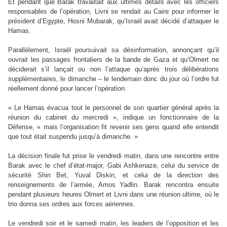
Et pendant que Barak travaillait aux ultimes détails avec les officiers
responsables de l’opération, Livni se rendait au Caire pour informer le
président d’Egypte, Hosni Mubarak, qu’Israël avait décidé d’attaquer le
Hamas.
Parallèlement, Israël poursuivait sa désinformation, annonçant qu’il
ouvrait les passages frontaliers de la bande de Gaza et qu’Olmert ne
déciderait s’il lançait ou non l’attaque qu’après trois délibérations
supplémentaires, le dimanche – le lendemain donc du jour où l’ordre fut
réellement donné pour lancer l’opération.
« Le Hamas évacua tout le personnel de son quartier général après la
réunion du cabinet du mercredi », indique un fonctionnaire de la
Défense, « mais l’organisation fit revenir ses gens quand elle entendit
que tout était suspendu jusqu’à dimanche. »
La décision finale fut prise le vendredi matin, dans une rencontre entre
Barak avec le chef d’état-major, Gabi Ashkenaze, celui du service de
sécurité Shin Bet, Yuval Diskin, et celui de la direction des
renseignements de l’armée, Amos Yadlin. Barak rencontra ensuite
pendant plusieurs heures Olmert et Livni dans une réunion ultime, où le
trio donna ses ordres aux forces aériennes.
Le vendredi soir et le samedi matin, les leaders de l’opposition et les