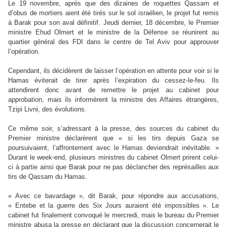
Le 19 novembre, après que des dizaines de roquettes Qassam et
d’obus de mortiers aient été tirés sur le sol israélien, le projet fut remis
à Barak pour son aval définitif. Jeudi dernier, 18 décembre, le Premier
ministre Ehud Olmert et le ministre de la Défense se réunirent au
quartier général des FDI dans le centre de Tel Aviv pour approuver
l’opération.
Cependant, ils décidèrent de laisser l’opération en attente pour voir si le
Hamas éviterait de tirer après l’expiration du cessez-le-feu. Ils
attendirent donc avant de remettre le projet au cabinet pour
approbation, mais ils informèrent la ministre des Affaires étrangères,
Tzipi Livni, des évolutions.
Ce même soir, s’adressant à la presse, des sources du cabinet du
Premier ministre déclarèrent que « si les tirs depuis Gaza se
poursuivaient, l’affrontement avec le Hamas deviendrait inévitable. »
Durant le week-end, plusieurs ministres du cabinet Olmert prirent celui-
ci à partie ainsi que Barak pour ne pas déclancher des représailles aux
tirs de Qassam du Hamas.
« Avec ce bavardage », dit Barak, pour répondre aux accusations,
« Entebe et la guerre des Six Jours auraient été impossibles ». Le
cabinet fut finalement convoqué le mercredi, mais le bureau du Premier
ministre abusa la presse en déclarant que la discussion concernerait le