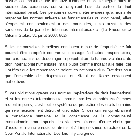
dissuasion constitue une tentative d’intégrer ou de réintégrer dans la
société des personnes qui se croyaient hors de portée du droit
international pénal. Ces personnes doivent être avisées qu’à moins de
respecter les normes universelles fondamentales du droit pénal, elles
s’exposent non seulement à des poursuites, mais aussi à des
sanctions de la part des tribunaux internationaux ». (Le Procureur c/
Milomir Stakic, 31 juillet 2003, 902)
Si les responsables israéliens continuent à jouir de l’impunité, ce fait
pourrait être interprété comme un message à d’autres responsables,
non pas aux fins de décourager la perpétration de futures violations du
droit international humanitaire, mais plutôt comme incitatif à le faire, car
il suffirait que les responsables soient les nationaux d’un Etat tiers pour
que l’ensemble des dispositions du Statut de Rome deviennent
ineffectives.
Si ces violations graves des normes impératives de droit international
et si les crimes internationaux commis par les autorités israéliennes
restent impunis, c’est tout le système de protection des droits humains
qui sera radicalement détruit et discrédité. Si ces crimes qui ébranlent
la conscience humaine et la conscience de la communauté
internationale sont impunis, les victimes n’auront d’autre choix que
d’assister à «une parodie du droit» et à l’impuissance structurel de la
Cour Pénale Internationale. Dès lors, il y a urgence.