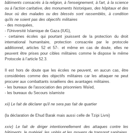
bâtiments consacrés à la religion, à l'enseignement, à l'art, à la science
ou à l'action caritative, des monuments historiques, des hôpitaux et des
lieux où des malades ou des blessés sont rassemblés, à condition
qu'ils ne soient pas des objectifs militaires
- des mosquées,
- l'Université Islamique de Gaza (IUG),
- certaines écoles qui pourtant jouissent de la protection du droit
international humanitaire, protection consacrée par le protocole
additionnel, articles 52 et 57-. et même en cas de doute, elles ne
peuvent être prises pour cibles militaires comme le dispose le même
Protocole à l’article 52.3.
Il est hors de doute que les écoles ne peuvent, en aucun cas, être
considérées comme des objectifs militaires car les attaquer ne peut
procurer aux combattants israéliens des avantages militaires.
- les bureaux de l'association des prisonniers Wa'ed,
- les bureaux du Secours islamiste
xii) Le fait de déclarer qu'il ne sera pas fait de quartier
(la déclaration de Ehud Barak mais aussi celle de Tzipi Livni)
xxiv) Le fait de diriger intentionnellement des attaques contre les
bâtiments, le matériel, les unités et les moyens de transport sanitaires,