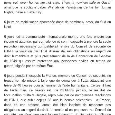
turns out, even homes are not safe. There is nowhere safe in Gaza.'
ainsi que le souligne Jaber Wishah du Palestinian Centre for Human
Rights, basé à Gaza City.
6 jours de mobilisation spontanée dans de nombreux pays, du Sud au
Nord.
6 jours où la communauté internationale montre une fois encore son
incurie et autorise, par son silence et son incapacité à prendre la seule
résolution nécessaire qui justifierait le rôle du Conseil de sécurité de
l'ONU, la violation par l'Etat d'Israël de ses obligations au regard du
droit humanitaire et plus précisément de la 4e Convention de Genève
de 1949 qui assure protection aux personnes civiles en temps de
guerre, signée par ce même Etat.
6 jours pendant lesquels la France, membre du Conseil de sécurité, ne
trouve rien de mieux à faire que de demander à l'Etat attaquant une
trêve de 48 heures pour acheminer de l'aide humanitaire. Certes, il faut
de l'aide mais ce besoin est, ne l'oublions jamais, le résultat de
l'occupation militaire illégale, réprouvée par de nombreuses résolutions
de l'ONU, que subit depuis 60 ans le peuple palestinien. La France,
dans ce cas présent, aurait été bien inspirée de respecter ses
obligations au regard du droit international en proposant au Conseil de
sécurité une résolution pour la condamnation de l'invasion israélienne