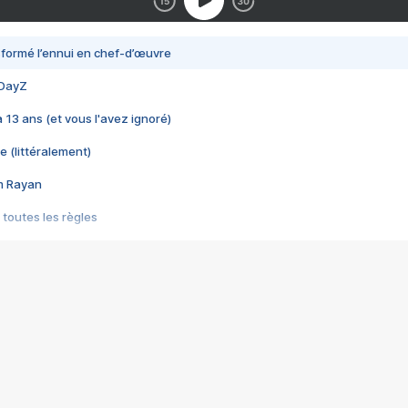
nsformé l’ennui en chef-d’œuvre
 DayZ
 a 13 ans (et vous l'avez ignoré)
e (littéralement)
im Rayan
 toutes les règles
s les jeux vidéo
us choquant de Rockstar ? - Le scandale BULLY
e plus moche de Steam
du RÊVE tourne au CAUCHEMAR
pendant 8 heures