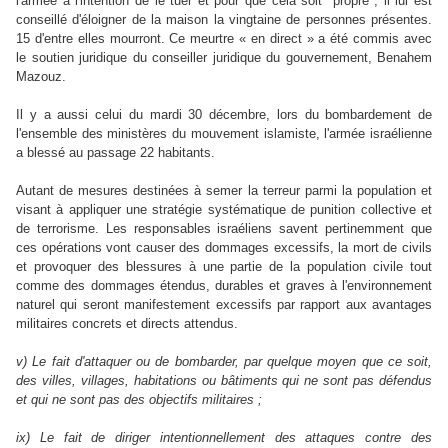
l'armée a l'intention de le tuer et pour que cela soit "propre", il lui est
conseillé d'éloigner de la maison la vingtaine de personnes présentes.
15 d'entre elles mourront. Ce meurtre « en direct » a été commis avec
le soutien juridique du conseiller juridique du gouvernement, Benahem
Mazouz.
Il y a aussi celui du mardi 30 décembre, lors du bombardement de
l'ensemble des ministères du mouvement islamiste, l'armée israélienne
a blessé au passage 22 habitants.
Autant de mesures destinées à semer la terreur parmi la population et
visant à appliquer une stratégie systématique de punition collective et
de terrorisme. Les responsables israéliens savent pertinemment que
ces opérations vont causer des dommages excessifs, la mort de civils
et provoquer des blessures à une partie de la population civile tout
comme des dommages étendus, durables et graves à l'environnement
naturel qui seront manifestement excessifs par rapport aux avantages
militaires concrets et directs attendus.
v) Le fait d'attaquer ou de bombarder, par quelque moyen que ce soit,
des villes, villages, habitations ou bâtiments qui ne sont pas défendus
et qui ne sont pas des objectifs militaires ;
ix) Le fait de diriger intentionnellement des attaques contre des