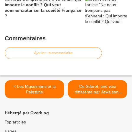
importe le conflit ? Qui veut
communautariser la société Française
?
Commentaires
Ajouter un commentaire
< Les Musulmans et la
De Sdérot, une voix
Palestine
différente par Jews sans
Frontières >
Hébergé par Overblog
Top articles
Pages