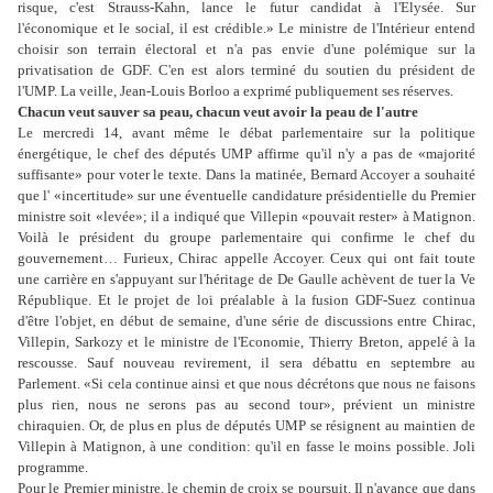
risque, c'est Strauss-Kahn, lance le futur candidat à l'Elysée. Sur
l'économique et le social, il est crédible.» Le ministre de l'Intérieur entend
choisir son terrain électoral et n'a pas envie d'une polémique sur la
privatisation de GDF. C'en est alors terminé du soutien du président de
l'UMP. La veille, Jean-Louis Borloo a exprimé publiquement ses réserves.
Chacun veut sauver sa peau, chacun veut avoir la peau de l'autre
Le mercredi 14, avant même le débat parlementaire sur la politique
énergétique, le chef des députés UMP affirme qu'il n'y a pas de «majorité
suffisante» pour voter le texte. Dans la matinée, Bernard Accoyer a souhaité
que l' «incertitude» sur une éventuelle candidature présidentielle du Premier
ministre soit «levée»; il a indiqué que Villepin «pouvait rester» à Matignon.
Voilà le président du groupe parlementaire qui confirme le chef du
gouvernement… Furieux, Chirac appelle Accoyer. Ceux qui ont fait toute
une carrière en s'appuyant sur l'héritage de De Gaulle achèvent de tuer la Ve
République. Et le projet de loi préalable à la fusion GDF-Suez continua
d'être l'objet, en début de semaine, d'une série de discussions entre Chirac,
Villepin, Sarkozy et le ministre de l'Economie, Thierry Breton, appelé à la
rescousse. Sauf nouveau revirement, il sera débattu en septembre au
Parlement. «Si cela continue ainsi et que nous décrétons que nous ne faisons
plus rien, nous ne serons pas au second tour», prévient un ministre
chiraquien. Or, de plus en plus de députés UMP se résignent au maintien de
Villepin à Matignon, à une condition: qu'il en fasse le moins possible. Joli
programme.
Pour le Premier ministre, le chemin de croix se poursuit. Il n'avance que dans