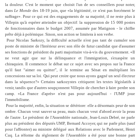
la douleur. C'est le moment que choisit l'un de ses conseillers pour noter,
dans
Le Monde
des 18-19 juin, que «la légitimité, ce n'est pas forcément le
suffrage». Pour ce qui est des engagements de sa majorité, il ne reste plus à
Villepin qu'à espérer atteindre un objectif: la suppression de 15 000 postes
de fonctionnaires dans le budget 2007, assumée par Matignon - le chiffre
prête déjà à polémique. Sinon, son action se limitera à son verbe.
Pour Nicolas Sarkozy, la difficulté actuelle n'est pas tant de cumuler son
poste de ministre de l'Intérieur avec son rôle de futur candidat que d'assumer
ses fonctions de président du parti majoritaire vis-à-vis du gouvernement. «Il
ne veut agir que sur la délinquance et l'immigration, s'exaspère un
chiraquien. Il commence le débat sur ce sujet avec ses propos sur la France
qu'il faut “aimer ou quitter”, il le termine au Sénat en multipliant les
concessions sur sa loi. Qui peut croire que nous ayons gagné un seul électeur
dans la séquence?» Certains sarkozystes critiquent les textes législatifs à
venir, tandis que d'autres soupçonnent Villepin de chercher à faire perdre son
camp. «La France d'après» n'est pas pour aujourd'hui - l'UMP joue
l'immobilisme.
Pour la majorité, enfin, la situation se détériore: elle a désormais peur de son
ombre. Chacun veut sauver sa peau, mais chacun veut d'abord avoir la peau
de l'autre. Le président de l'Assemblée nationale, Jean-Louis Debré, ne parle
plus au président des députés UMP, Bernard Accoyer, qui ne parle plus (sauf
pour l'affronter) au ministre délégué aux Relations avec le Parlement, Henri
Cuq. La réforme du règlement de l'Assemblée a été pour une bonne part