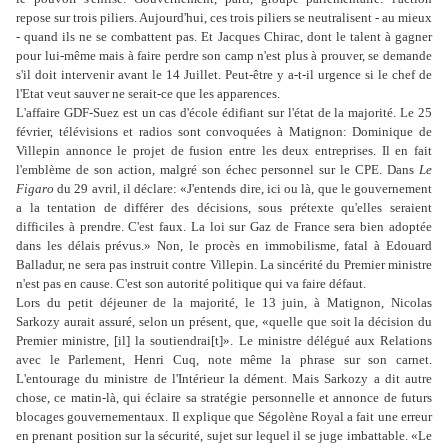
repose sur trois piliers. Aujourd'hui, ces trois piliers se neutralisent - au mieux
- quand ils ne se combattent pas. Et Jacques Chirac, dont le talent à gagner
pour lui-même mais à faire perdre son camp n'est plus à prouver, se demande
s'il doit intervenir avant le 14 Juillet. Peut-être y a-t-il urgence si le chef de
l'Etat veut sauver ne serait-ce que les apparences.
L'affaire GDF-Suez est un cas d'école édifiant sur l'état de la majorité. Le 25
février, télévisions et radios sont convoquées à Matignon: Dominique de
Villepin annonce le projet de fusion entre les deux entreprises. Il en fait
l'emblème de son action, malgré son échec personnel sur le CPE. Dans
Le
Figaro
du 29 avril, il déclare: «J'entends dire, ici ou là, que le gouvernement
a la tentation de différer des décisions, sous prétexte qu'elles seraient
difficiles à prendre. C'est faux. La loi sur Gaz de France sera bien adoptée
dans les délais prévus.» Non, le procès en immobilisme, fatal à Edouard
Balladur, ne sera pas instruit contre Villepin. La sincérité du Premier ministre
n'est pas en cause. C'est son autorité politique qui va faire défaut.
Lors du petit déjeuner de la majorité, le 13 juin, à Matignon, Nicolas
Sarkozy aurait assuré, selon un présent, que, «quelle que soit la décision du
Premier ministre, [il] la soutiendrai[t]». Le ministre délégué aux Relations
avec le Parlement, Henri Cuq, note même la phrase sur son carnet.
L'entourage du ministre de l'Intérieur la dément. Mais Sarkozy a dit autre
chose, ce matin-là, qui éclaire sa stratégie personnelle et annonce de futurs
blocages gouvernementaux. Il explique que Ségolène Royal a fait une erreur
en prenant position sur la sécurité, sujet sur lequel il se juge imbattable. «Le