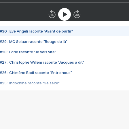
#30 : Eve Angeli raconte "Avant de partir"
#29 : MC Solaar raconte "Bouge de là"
28 : Lorie raconte "Je vais vite"
#27 : Christophe Willem raconte "Jacques a dit"
#26 : Chimène Badi raconte "Entre nous"
#25 : Indochine raconte "3e sexe"
#24 : Zaho raconte "C'est chelou"
#23 : Patrick Bruel raconte "Au café des délices"
#22 : Kyo raconte "Le chemin"
#21 : Nolwenn Leroy raconte "Cassé"