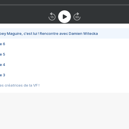
bey Maguire, c'est lui ! Rencontre avec Damien Witecka
e 6
e 5
e 4
e 3
s créatrices de la VF !
e 2
e 1
e Mektoub My Love arrive enfin ! Rencontre avec Shaïn Boumedine et Sal
i : après Toni en famille