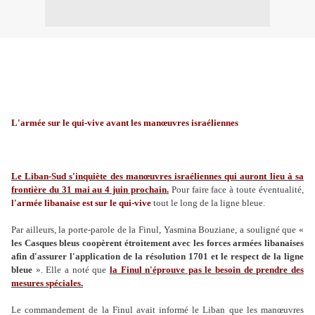
L'armée sur le qui-vive avant les manœuvres israéliennes
Le Liban-Sud s'inquiète des manœuvres israéliennes qui auront lieu à sa
frontière du 31 mai au 4 juin prochain.
Pour faire face à toute éventualité,
l'armée libanaise est sur le qui-vive
tout le long de la ligne bleue.
Par ailleurs, la porte-parole de la Finul, Yasmina Bouziane, a souligné que «
les Casques bleus coopèrent étroitement avec les forces armées libanaises
afin d'assurer l'application de la résolution 1701 et le respect de la ligne
bleue
». Elle a noté que
la Finul n'éprouve pas le besoin de prendre des
mesures spéciales.
Le commandement de la Finul avait informé le Liban que les manœuvres