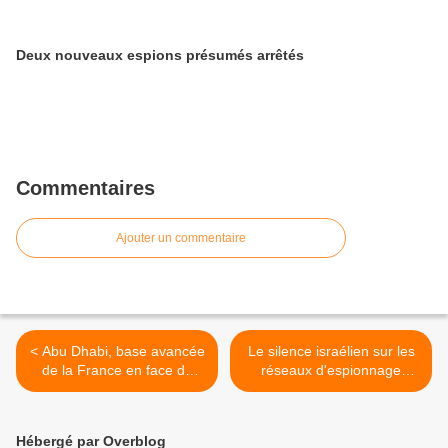
Deux nouveaux espions présumés arrêtés
Commentaires
Ajouter un commentaire
< Abu Dhabi, base avancée
Le silence israélien sur les
de la France en face de
réseaux d'espionnage
l'Iran
équivaut à un aveu >
Hébergé par Overblog