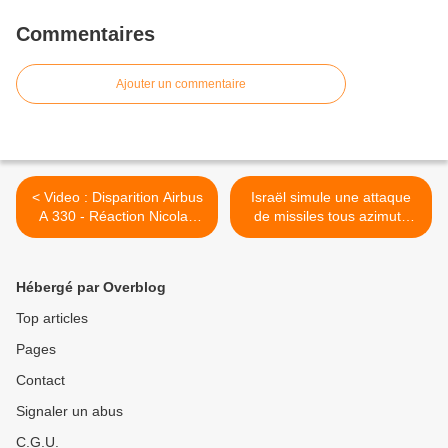
Commentaires
Ajouter un commentaire
< Video : Disparition Airbus
Israël simule une attaque
A 330 - Réaction Nicolas
de missiles tous azimuts
Sarkozy
contre son territoire >
Hébergé par Overblog
Top articles
Pages
Contact
Signaler un abus
C.G.U.