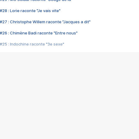
28 : Lorie raconte "Je vais vite"
#27 : Christophe Willem raconte "Jacques a dit"
#26 : Chimène Badi raconte "Entre nous"
#25 : Indochine raconte "3e sexe"
#24 : Zaho raconte "C'est chelou"
#23 : Patrick Bruel raconte "Au café des délices"
#22 : Kyo raconte "Le chemin"
#21 : Nolwenn Leroy raconte "Cassé"
#20 : Patrick Hernandez raconte "Born to be alive"
#19 : Lorie raconte "Près de moi"
#18 : Michael Jones raconte "A nos actes manqués" (avec Jean-Jacque
#17 : Khaled raconte "Aïcha"