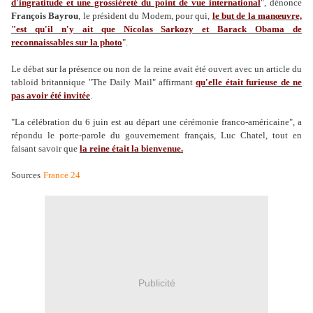
d'ingratitude et une grossièreté du point de vue international
", dénonce
François Bayrou
, le président du Modem, pour qui,
le but de la manœuvre,
"est qu'il n'y ait que Nicolas Sarkozy et Barack Obama de
reconnaissables sur la photo
".
Le débat sur la présence ou non de la reine avait été ouvert avec un article du
tabloïd britannique "The Daily Mail" affirmant
qu'elle était furieuse de ne
pas avoir été invitée
.
"La célébration du 6 juin est au départ une cérémonie franco-américaine", a
répondu le porte-parole du gouvernement français, Luc Chatel, tout en
faisant savoir que
la reine était la bienvenue.
Sources
France 24
Publicité