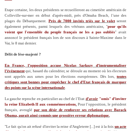
Etape certaine, les deux présidents se recueilleront au cimetière américain de
Colleville-sur-mer en début d'après-midi, près d'Omaha Beach, l’une des
plages du Débarquement.
Près de 7000 invités triés sur le volet
seront
également présents, parmi lesquels des vétérans américains, "
pour qu'ils
voient que l'ensemble du peuple français ne les a pas oubliés
" avait
annoncé le président français lors de son discours à Sainte-Maxime dans le
Var, le 8 mai dernier.
Délit de lèse-majesté ?
En France, l’opposition accuse Nicolas Sarkozy d’instrumentaliser
l’événement
qui, hasard du calendrier, se déroule au moment où les électeurs
sont appelés aux urnes pour les élections européennes. Dès lors,
toutes
critiques sont bonnes pour empêcher le chef d’Etat français de marquer
des points sur la scène internationale
.
La gauche reproche en particulier au chef de l’Etat
d’avoir
"omis" d’inviter
la reine Elizabeth II aux commémorations
.
Pour l’opposition, le président
français, aveuglé
par son désir de renforcer ses relations avec Barack
Obama, aurait ainsi commis une grossière erreur diplomatique.
"Le fait qu'on ait refusé d'inviter la reine d'Angleterre [...] est à la fois
un acte