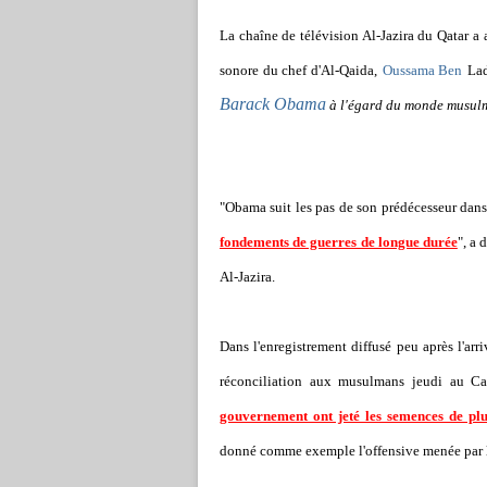
L
a chaîne de télévision Al-Jazira du Qatar a
sonore du chef d'Al-Qaida,
Oussama Ben
Lad
Barack Obama
à l'égard du monde musul
"Obama suit les pas de son prédécesseur dans s
fondements de guerres de longue durée
", a 
Al-Jazira.
Dans l'enregistrement diffusé peu après l'arr
réconciliation aux musulmans jeudi au C
gouvernement ont jeté les semences de pl
donné comme exemple l'offensive menée par l'a