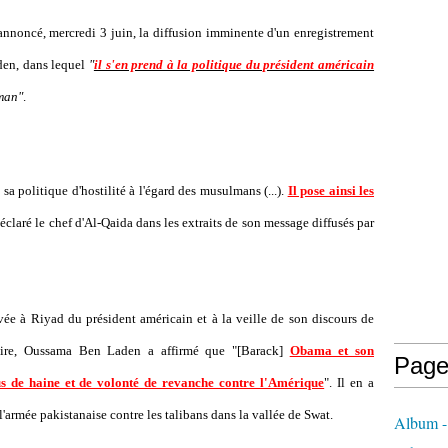
 annoncé, mercredi 3 juin, la diffusion imminente d'un enregistrement
en, dans lequel
"
il s'en prend à la politique du président américain
man"
.
a politique d'hostilité à l'égard des musulmans (...).
Il pose ainsi les
déclaré le chef d'Al-Qaida dans les extraits de son message diffusés par
ivée à Riyad du président américain et à la veille de son discours de
aire, Oussama Ben Laden a affirmé que "[Barack]
Obama et son
Page
us de haine et de volonté de revanche contre l'Amérique
". Il en a
rmée pakistanaise contre les talibans dans la vallée de Swat.
Album - 