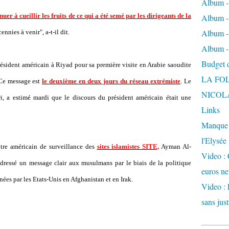
Album -
er à cueillir les fruits de ce qui a été semé par les dirigeants de la
Album - 
Album -
nnies à venir", a-t-il dit.
Album -
Budget de
président américain à Riyad pour sa première visite en Arabie saoudite
LA FO
 Ce message est
le deuxième en deux jours du réseau extrémiste
. Le
NICOL
 a estimé mardi que le discours du président américain était une
Links
Manque d
l'Elysée
tre américain de surveillance des
sites islamistes SITE,
Ayman Al-
Video : 
ressé un message clair aux musulmans par le biais de la politique
euros ne
ées par les Etats-Unis en Afghanistan et en Irak.
Video : 
sans just