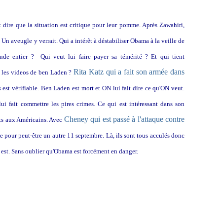
est dire que la situation est critique pour leur pomme. Après Zawahiri,
Un aveugle y verrait. Qui a intérêt à déstabiliser Obama à la veille de
e entier ? Qui veut lui faire payer sa témérité ? Et qui tient
Rita Katz qui a fait son armée dans
, les videos de ben Laden ?
est vérifiable. Ben Laden est mort et ON lui fait dire ce qu'ON veut.
i fait commettre les pires crimes. Ce qui est intéressant dans son
Cheney qui est passé à l'attaque contre
ats aux Américains. Avec
e pour peut-être un autre 11 septembre. Là, ils sont tous acculés donc
n est. Sans oublier qu'Obama est forcément en danger.