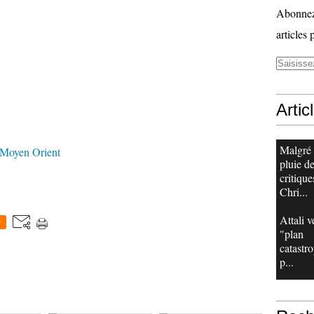
Abonnez-
articles 
Artic
Malgré
Moyen Orient
pluie d
critique
Chri...
Attali v
0
"plan
catastr
p...