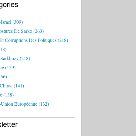
gories
Israel
(309)
ostures De Sarko
(263)
Et Corruptions Des Politiques
(218)
18)
n Sarkhozy
(218)
ce
(159)
156)
 Chirac
(141)
e
(138)
-Union Européenne
(132)
letter