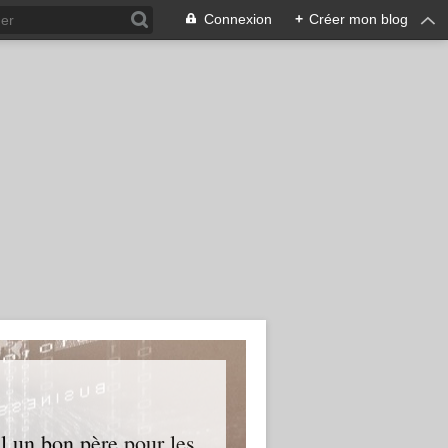
Connexion
+
Créer mon blog
l un bon père pour les