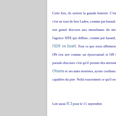
Cette fois, ils sortent la grande batterie. C'
c'est au tour de ben Laden, comme par hasard. 
son grand discours aux musulmans du mond
l'agence SITE qui diffuse, comme par hasard
l'IDF en Israël.
Tout ce que nous affirmons 
ON s'en sert comme un épouvantail et ON lu
pseudo discours c'est qu'il promet des attent
Obama
et ses amis sionistes, ayons confianc
capables du pire. Voilà exactement ce qu'il e
ICI
Lire aussi
pour le 11 septembre.