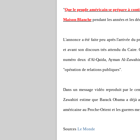
"
Que le peuple américain se prépare à continu
Maison Blanche
pendant les années et les déce
L'annonce a été faite peu après l'arrivée du 
et avant son discours très attendu du Caire.
numéro deux d'Al-Qaida, Ayman Al-Zawahiri,
"opération de relations publiques".
Dans un message vidéo reproduit par le cen
Zawahiri estime que Barack Obama a déjà ad
américaine au Proche-Orient et les guerres men
Sources
Le Monde