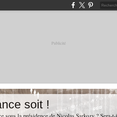
Publicité
nce soit !
e sous la présidence de Nicolas Sarkozy ? Sera-t-i