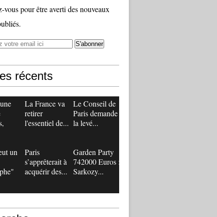
vous pour être averti des nouveaux
publiés.
les récents
 une
La France va
Le Conseil de
e
retirer
Paris demande
s,
l'essentiel de...
la levé...
eut un
Paris
Garden Party
s’apprêterait à
742000 Euros :
ophe"
acquérir des...
Sarkozy...