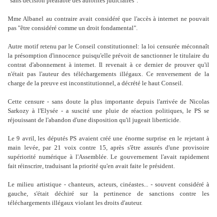
"sans décision préalable des autorités judiciaires".
Mme Albanel au contraire avait considéré que l'accès à internet ne pouvait
pas "être considéré comme un droit fondamental".
Autre motif retenu par le Conseil constitutionnel: la loi censurée méconnaît
la présomption d'innocence puisqu'elle prévoit de sanctionner le titulaire du
contrat d'abonnement à internet. Il revenait à ce dernier de prouver qu'il
n'était pas l'auteur des téléchargements illégaux. Ce renversement de la
charge de la preuve est inconstitutionnel, a décrété le haut Conseil.
Cette censure - sans doute la plus importante depuis l'arrivée de Nicolas
Sarkozy à l'Elysée - a suscité une pluie de réaction politiques, le PS se
réjouissant de l'abandon d'une disposition qu'il jugeait liberticide.
Le 9 avril, les députés PS avaient créé une énorme surprise en le rejetant à
main levée, par 21 voix contre 15, après s'être assurés d'une provisoire
supériorité numérique à l'Assemblée. Le gouvernement l'avait rapidement
fait réinscrire, traduisant la priorité qu'en avait faite le président.
Le milieu artistique - chanteurs, acteurs, cinéastes... - souvent considéré à
gauche, s'était déchiré sur la pertinence de sanctions contre les
téléchargements illégaux violant les droits d'auteur.