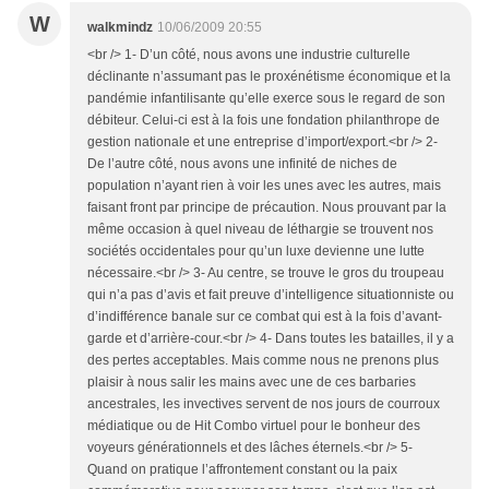
W
walkmindz
10/06/2009 20:55
<br /> 1- D’un côté, nous avons une industrie culturelle
déclinante n’assumant pas le proxénétisme économique et la
pandémie infantilisante qu’elle exerce sous le regard de son
débiteur. Celui-ci est à la fois une fondation philanthrope de
gestion nationale et une entreprise d’import/export.<br /> 2-
De l’autre côté, nous avons une infinité de niches de
population n’ayant rien à voir les unes avec les autres, mais
faisant front par principe de précaution. Nous prouvant par la
même occasion à quel niveau de léthargie se trouvent nos
sociétés occidentales pour qu’un luxe devienne une lutte
nécessaire.<br /> 3- Au centre, se trouve le gros du troupeau
qui n’a pas d’avis et fait preuve d’intelligence situationniste ou
d’indifférence banale sur ce combat qui est à la fois d’avant-
garde et d’arrière-cour.<br /> 4- Dans toutes les batailles, il y a
des pertes acceptables. Mais comme nous ne prenons plus
plaisir à nous salir les mains avec une de ces barbaries
ancestrales, les invectives servent de nos jours de courroux
médiatique ou de Hit Combo virtuel pour le bonheur des
voyeurs générationnels et des lâches éternels.<br /> 5-
Quand on pratique l’affrontement constant ou la paix