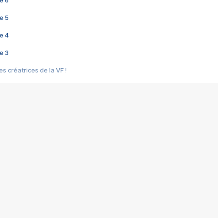
e 6
e 5
e 4
e 3
s créatrices de la VF !
e 2
e 1
e Mektoub My Love arrive enfin ! Rencontre avec Shaïn Boumedine et Sal
i : après Toni en famille
elle réalise le bouleversant Dites lui que je l'aime
ais ! Rencontre autour de Vie privée de Rebecca Zlotowski
 de Marguerite, Grave... Rencontre avec Ella Rumpf
 Les Rêveurs, un film intime sur la santé mentale