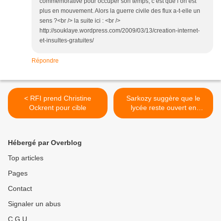
commémorative pour occuper son temps, c’est que l’on est
plus en mouvement. Alors la guerre civile des flux a-t-elle un
sens ?<br /> la suite ici : <br />
http://souklaye.wordpress.com/2009/03/13/creation-internet-
et-insultes-gratuites/
Répondre
< RFI prend Christine
Sarkozy suggère que le
Ockrent pour cible
lycée reste ouvert en
dehors des heures de cours
>
Hébergé par Overblog
Top articles
Pages
Contact
Signaler un abus
C.G.U.