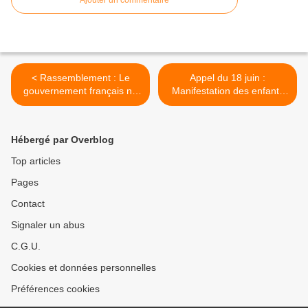
Ajouter un commentaire
< Rassemblement : Le
Appel du 18 juin :
gouvernement français ne
Manifestation des enfants
doit pas recevoir
des Tirailleurs algériens >
Netanyahou !
Hébergé par Overblog
Top articles
Pages
Contact
Signaler un abus
C.G.U.
Cookies et données personnelles
Préférences cookies