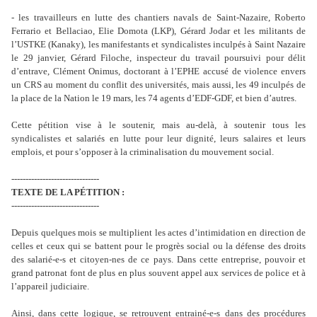
- les travailleurs en lutte des chantiers navals de Saint-Nazaire, Roberto
Ferrario et Bellaciao, Elie Domota (LKP), Gérard Jodar et les militants de
l’USTKE (Kanaky), les manifestants et syndicalistes inculpés à Saint Nazaire
le 29 janvier, Gérard Filoche, inspecteur du travail poursuivi pour délit
d’entrave, Clément Onimus, doctorant à l’EPHE accusé de violence envers
un CRS au moment du conflit des universités, mais aussi, les 49 inculpés de
la place de la Nation le 19 mars, les 74 agents d’EDF-GDF, et bien d’autres.
Cette pétition vise à le soutenir, mais au-delà, à soutenir tous les
syndicalistes et salariés en lutte pour leur dignité, leurs salaires et leurs
emplois, et pour s’opposer à la criminalisation du mouvement social.
-------------------------------
TEXTE DE LA PÉTITION :
-------------------------------
Depuis quelques mois se multiplient les actes d’intimidation en direction de
celles et ceux qui se battent pour le progrès social ou la défense des droits
des salarié-e-s et citoyen-nes de ce pays. Dans cette entreprise, pouvoir et
grand patronat font de plus en plus souvent appel aux services de police et à
l’appareil judiciaire.
Ainsi, dans cette logique, se retrouvent entrainé-e-s dans des procédures