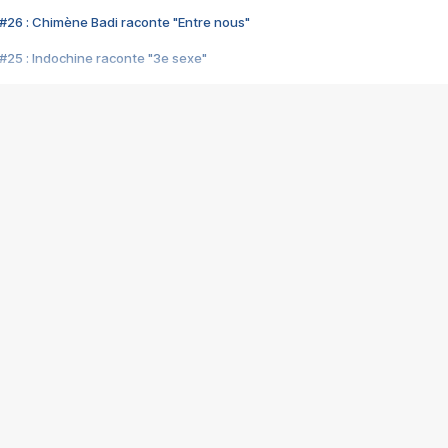
#26 : Chimène Badi raconte "Entre nous"
#25 : Indochine raconte "3e sexe"
#24 : Zaho raconte "C'est chelou"
#23 : Patrick Bruel raconte "Au café des délices"
#22 : Kyo raconte "Le chemin"
#21 : Nolwenn Leroy raconte "Cassé"
#20 : Patrick Hernandez raconte "Born to be alive"
#19 : Lorie raconte "Près de moi"
#18 : Michael Jones raconte "A nos actes manqués" (avec Jean-Jacque
#17 : Khaled raconte "Aïcha"
#16 : Corneille raconte "Parce qu'on vient de loin"
#15 : Indochine raconte "L'aventurier"