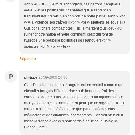
<br /> Au GIBET, le roitelet hongrois, ces patrons banquiers
verreux et les politicards incapables qui le servent en
trahissant les intérêts bien compris de notre patrie !!!<br /> <br
/> A la Potence, les traîtres !!!<br /> <br /> Mettons les Tous à la
Guillotine, chers compatriotes ... ils le méritent tous, ceux qui
ruinent notre nation et notre continent, ceux qui font de
l'Europe une poubelle politiques des banquiers<br />
sionistes !<br /> <br /> <br />
Répondre
P
philippe
21/09/2009 20:30
C'est l'histoire d'un nabot hongrois qui en voulait à mort à un
chevalier français !!!Notre prince noir hongrois, Roi des
corbeaux, donne dans l'abus de pouvoir pour liquider tout ce
qu'il y a de français d'honneur en politique hexagonal ... il faut
dire qu'il n'a jamais été entouré que par des lèches culs
médiocres et des affairistes incompétents ... on voit bien où il
mène la france avec ces politicards à deux sous !!!Vive la
France Libre !