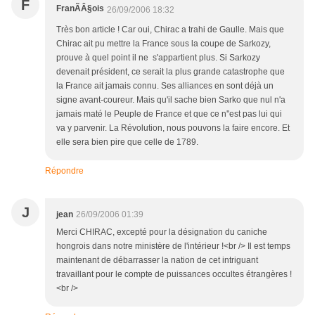
F
FranÃÂ§ois
26/09/2006 18:32
Très bon article ! Car oui, Chirac a trahi de Gaulle. Mais que
Chirac ait pu mettre la France sous la coupe de Sarkozy,
prouve à quel point il ne s'appartient plus. Si Sarkozy
devenait président, ce serait la plus grande catastrophe que
la France ait jamais connu. Ses alliances en sont déjà un
signe avant-coureur. Mais qu'il sache bien Sarko que nul n'a
jamais maté le Peuple de France et que ce n''est pas lui qui
va y parvenir. La Révolution, nous pouvons la faire encore. Et
elle sera bien pire que celle de 1789.
Répondre
J
jean
26/09/2006 01:39
Merci CHIRAC, excepté pour la désignation du caniche
hongrois dans notre ministère de l'intérieur !<br /> Il est temps
maintenant de débarrasser la nation de cet intriguant
travaillant pour le compte de puissances occultes étrangères !
<br />