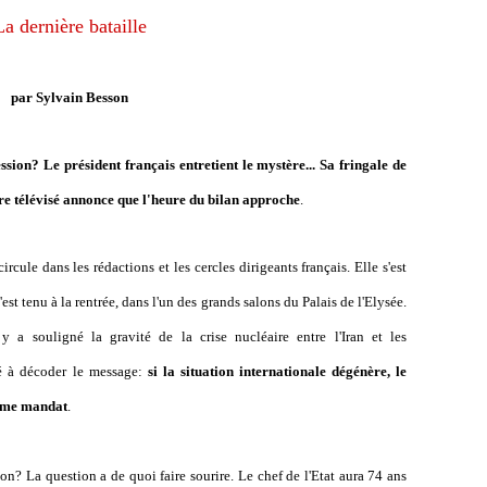
La dernière bataille
par Sylvain Besson
sion? Le président français entretient le mystère... Sa fringale de
re télévisé annonce que l'heure du bilan approche
.
rcule dans les rédactions et les cercles dirigeants français. Elle s'est
st tenu à la rentrée, dans l'un des grands salons du Palais de l'Elysée.
 y a souligné la gravité de la crise nucléaire entre l'Iran et les
dé à décoder le message:
si la situation internationale dégénère, le
ième mandat
.
on? La question a de quoi faire sourire. Le chef de l'Etat aura 74 ans