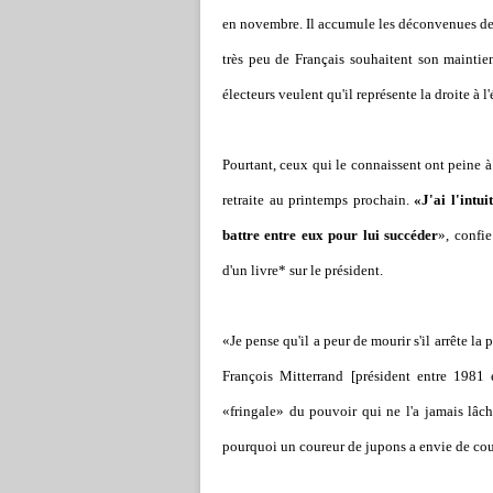
en novembre. Il accumule les déconvenues depu
très peu de Français souhaitent son mainti
électeurs veulent qu'il représente la droite à l
Pourtant, ceux qui le connaissent ont peine à
retraite au printemps prochain.
«J'ai l'intu
battre entre eux pour lui succéder
», confie
d'un livre* sur le président.
«Je pense qu'il a peur de mourir s'il arrête la p
François Mitterrand [président entre 1981 e
«fringale» du pouvoir qui ne l'a jamais lâc
pourquoi un coureur de jupons a envie de couc