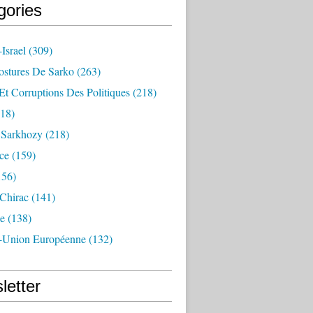
gories
Israel
(309)
ostures De Sarko
(263)
Et Corruptions Des Politiques
(218)
18)
n Sarkhozy
(218)
ce
(159)
156)
 Chirac
(141)
e
(138)
-Union Européenne
(132)
letter