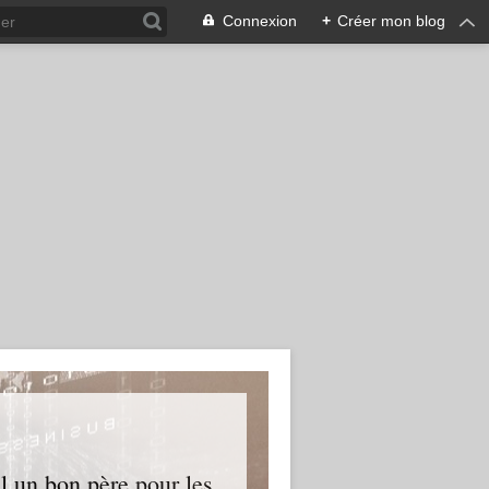
Connexion
+
Créer mon blog
l un bon père pour les