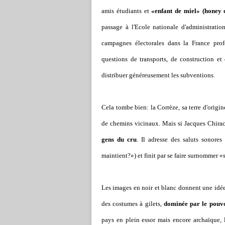
amis étudiants et
«enfant de miel» (honey c
passage à l'Ecole nationale d'administration
campagnes électorales dans la France prof
questions de transports, de construction et 
distribuer généreusement les subventions.
Cela tombe bien: la Corrèze, sa terre d'origin
de chemins vicinaux. Mais si Jacques Chirac s
gens du cru
. Il adresse des saluts sonore
maintient?») et finit par se faire surnommer «
Les images en noir et blanc donnent une idée
des costumes à gilets,
dominée par le pouvo
pays en plein essor mais encore archaïque, l