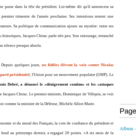
se passe dans la tête du président. Lui-même dit qu'il annoncera sa
 premier trimestre de l'année prochaine. Ses intentions restent une
ateurs. Sa politique de communication ajoute au mystère: entre ses
u historiques, Jacques Chirac parle très peu. Son entourage, retranché
 un silence presque absolu.
e. Depuis quelques jours,
ses fidèles élèvent la voix contre Nicolas
parti présidentiel
, l'Union pour un mouvement populaire (UMP). Le
uis Debré, a dénoncé le «dénigrement continu» et les «attaques
e Jacques Chirac. Le premier ministre, Dominique de Villepin, se voit
tout comme la ministre de la Défense, Michèle Alliot-Marie.
Page
économie et du moral des Français, la cote de confiance du président et
Album - 
e fond au printemps dernier, a regagné 20 points. «A six mois de la