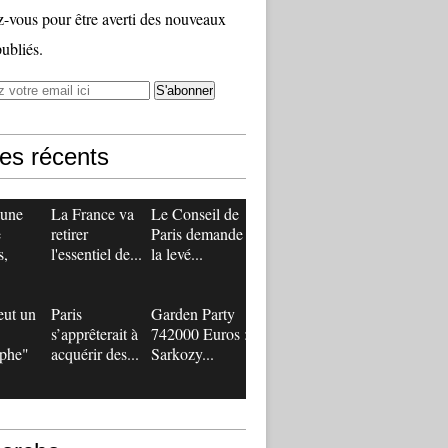
vous pour être averti des nouveaux
publiés.
les récents
 une
La France va
Le Conseil de
e
retirer
Paris demande
s,
l'essentiel de...
la levé...
eut un
Paris
Garden Party
s’apprêterait à
742000 Euros :
ophe"
acquérir des...
Sarkozy...