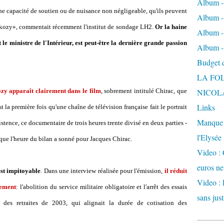
Album -
 d'une capacité de soutien ou de nuisance non négligeable, qu'ils peuvent
Album - 
Sarkozy», commentait récemment l'institut de sondage LH2.
Or la haine
Album -
e ministre de l'Intérieur, est peut-être la dernière grande passion
Album -
Budget de
LA FO
ozy apparaît clairement dans le film
, sobrement intitulé Chirac, que
NICOL
Links
t la première fois qu'une chaîne de télévision française fait le portrait
Manque d
xistence, ce documentaire de trois heures trente divisé en deux parties -
l'Elysée
que l'heure du bilan a sonné pour Jacques Chirac.
Video : 
euros ne
est impitoyable
. Dans une interview réalisée pour l'émission,
il réduit
Video : 
lement
: l'abolition du service militaire obligatoire et l'arrêt des essais
sans just
 des retraites de 2003, qui alignait la durée de cotisation des