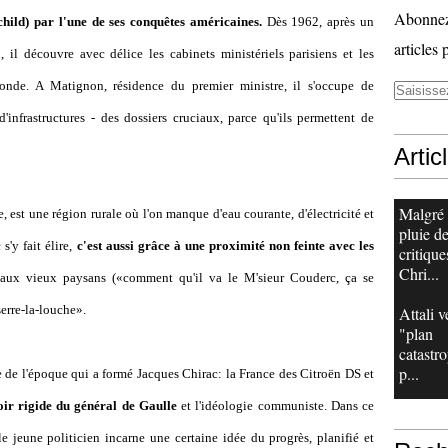
Abonnez-
hild) par l'une de ses conquêtes américaines.
Dès 1962, après un
articles 
, il découvre avec délice les cabinets ministériels parisiens et les
onde. A Matignon, résidence du premier ministre, il s'occupe de
d'infrastructures - des dossiers cruciaux, parce qu'ils permettent de
Artic
Malgré
e, est une région rurale où l'on manque d'eau courante, d'électricité et
pluie d
'y fait élire,
c'est aussi grâce à une proximité non feinte avec les
critique
Chri...
s aux vieux paysans («comment qu'il va le M'sieur Couderc, ça se
serre-la-louche».
Attali v
"plan
catastr
p...
 de l'époque qui a formé Jacques Chirac: la France des Citroën DS et
ir rigide du général de Gaulle
et l'idéologie communiste. Dans ce
e jeune politicien incarne une certaine idée du progrès, planifié et