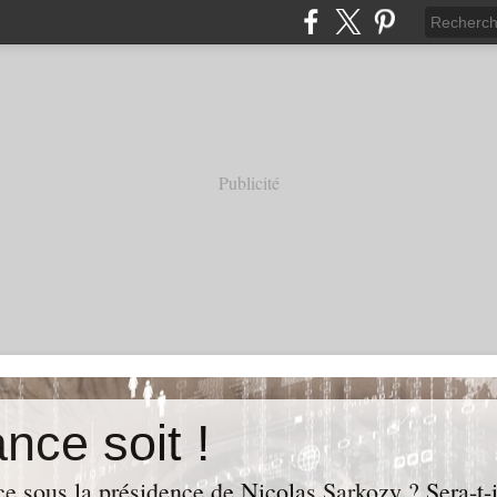
Publicité
nce soit !
e sous la présidence de Nicolas Sarkozy ? Sera-t-i