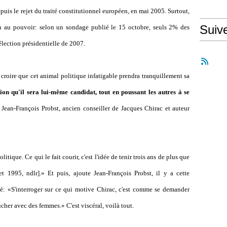
is le rejet du traité constitutionnel européen, en mai 2005. Surtout,
Suiv
en au pouvoir: selon un sondage publié le 15 octobre, seuls 2% des
'élection présidentielle de 2007.
 croire que cet animal politique infatigable prendra tranquillement sa
ition qu'il sera lui-même candidat, tout en poussant les autres à se
 Jean-François Probst, ancien conseiller de Jacques Chirac et auteur
olitique. Ce qui le fait courir, c'est l'idée de tenir trois ans de plus que
t 1995, ndlr].» Et puis, ajoute Jean-François Probst, il y a cette
hé: «S'interroger sur ce qui motive Chirac, c'est comme se demander
her avec des femmes.» C'est viscéral, voilà tout.