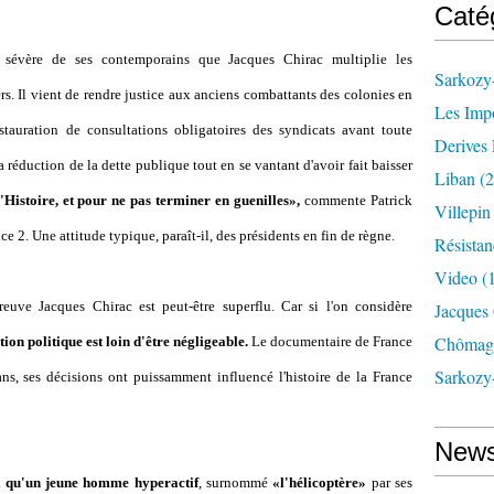
Caté
t sévère de ses contemporains que Jacques Chirac multiplie les
Sarkozy-
rs. Il vient de rendre justice aux anciens combattants des colonies en
Les Imp
stauration de consultations obligatoires des syndicats avant toute
Derives 
la réduction de la dette publique tout en se vantant d'avoir fait baisser
Liban
(2
l'Histoire, et pour ne pas terminer en guenilles»,
commente Patrick
Villepi
e 2. Une attitude typique, paraît-il, des présidents en fin de règne.
Résistan
Video
(
reuve Jacques Chirac est peut-être superflu. Car si l'on considère
Jacques
Chômag
tion politique est loin d'être négligeable.
Le documentaire de France
Sarkozy
ns, ses décisions ont puissamment influencé l'histoire de la France
News
t qu'un jeune homme hyperactif
, surnommé
«l'hélicoptère»
par ses