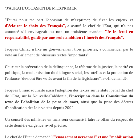
"J'AURAI L'OCCASION DE M'EXPRIMER"
"J'aurai pour ma part l'occasion de m'exprimer, de fixer les enjeux et
d'éclairer le choix des Français",
a assuré le chef de l'Etat, qui n'a pas
annoncé s'il envisageait ou non un troisième mandat.
"Je le ferai en
responsabilité, guidé par une seule ambition : l'intérêt des Français".
Jacques Chirac a fixé au gouvernement trois priorités, à commencer par le
vote au Parlement de plusieurs textes "importants".
Ceux sur la prévention de la délinquance, la réforme de la justice, la parité en
politique, la modernisation du dialogue social, les tutelles et la protection de
l'enfance "devront être votés avant la fin de la législature", a-t-il demandé.
Jacques Chirac souhaite aussi l'adoption des textes sur le statut pénal du chef
de l'Etat, sur la Nouvelle-Calédonie,
l'inscription dans la Constitution du
texte de l'abolition de la peine de mort,
ainsi que la prise des décrets
d'application des lois votées depuis 2002.
Un conseil des ministres en mars sera consacré à faire le bilan du respect de
cette dernière exigence, a-t-il précisé.
Le chef de l'Etat a demandé
l'"engagement personnel" et une "mobilisation