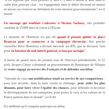
cadre d'un principe clair : cet engagement dans le débat électoral ne saurait
en aucun cas s'exercer au détriment de votre mission gouvernementale", a-t-il
insisté.
Un message qui semblait s'adresser à Nicolas Sarkozy
, très probable
candidat de l'UMP dans la course à l'Elysée.
Le ministre de l'Intérieur n'a pas dit
quand il pensait quitter la place
Beauvau pour se consacrer à la campagne électorale.
Son proche
conseiller Brice Hortefeux a déclaré mercredi sur RTL que sa décision "sera
prise
en fonction du seul intérêt général, et non par tactique".
A moins de quatre mois du premier tour de l'élection présidentielle, le 22
avril, Jacques Chirac a demandé au gouvernement de Dominique de Villepin
de
rester engagé au service des Français, et de défendre son bilan.
"J'attends de vous
une mobilisation totale au service de nos compatriotes
:
pour leur sécurité, dans la lutte contre le chômage,
pour aider les plus
démunis, pour faire vivre l'égalité des chances
, pour défendre et favoriser
le développement de nos entreprises, pour porter la voix et les valeurs de la
France partout dans le monde", a-t-il dit.
Il a réaffirmé qu'il comptait participer au débat.