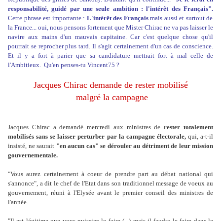
responsabilité, guidé par une seule ambition : l'intérêt des Français".
Cette phrase est importante :
L'intérêt des Français
mais aussi et surtout de
la France... oui, nous pensons fortement que Mister Chirac ne va pas laisser le
navire aux mains d'un mauvais capitaine. Car c'est quelque chose qu'il
pourrait se reprocher plus tard. Il s'agit certainement d'un cas de conscience.
Et il y a fort à parier que sa candidature mettrait fort à mal celle de
l'Ambitieux. Qu'en penses-tu Vincent75 ?
Jacques Chirac demande de rester mobilisé
malgré la campagne
Jacques Chirac a demandé mercredi aux ministres de
rester totalement
mobilisés sans se laisser perturber par la campagne électorale,
qui, a-t-il
insisté, ne saurait
"en aucun cas" se dérouler au détriment de leur mission
gouvernementale.
"Vous aurez certainement à coeur de prendre part au débat national qui
s'annonce", a dit le chef de l'Etat dans son traditionnel message de voeux au
gouvernement, réuni à l'Elysée avant le premier conseil des ministres de
l'année.
"Il est légitime que vous puissiez le faire (...) mais il faudra le faire dans le