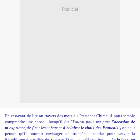
Publicité
En essayant de lire au travers des mots du Président Chirac, il nous semble
comprendre une chose... lorsqu'il dit
"J'aurai pour ma part
l'occasion de
m'exprimer
, de fixer les enjeux et
d'éclairer le choix des Français",
on peut
penser qu'il pourrait envisager un troisième mandat pour sauver la
République des griffes de Sarkozy. D'autant qu'il continue...
"Je le ferai en