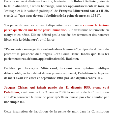
Dans un moment d'intense émotion, le sénateur PS
Robert Badinter, père de
la loi d'abolition
, a rendu hommage,
sous les applaudissements de tous
, au
"courage et à la volonté politique" de
François Mitterrand car, a-t-il dit,
c'est à lui "que nous devons l'abolition de la peine de mort en 1981".
"La peine de mort est vouée à disparaître de ce monde
comme la torture
parce qu'elle est une honte pour l'humanité.
Elle transforme le terroriste en
martyr et en héros. Elle ne défend pas la société des femmes et des hommes
libres
, elle la déshonore
", a-t-il lancé.
"Puisse votre message être entendu dans le monde",
a répondu du haut du
perchoir le président du Congrès, Jean-Louis Debré,
tandis que tous les
parlementaires, debout, applaudissaient M. Badinter.
Décidée par
François Mitterrand, bravant une opinion publique
défavorable
, au tout début de son premier septennat,
l'abolition de la peine
de mort avait été votée en septembre 1981 par 363 députés contre 117.
Jacques Chirac, qui faisait partie des 11 députés RPR ayant voté
l'abolition
, avait annoncé le 3 janvier 2006 la révision de la Constitution
afin d'en consacrer le principe
pour qu'elle ne puisse pas être annulée par
une simple loi.
Cette inscription de l'abolition de la peine de mort dans la Constitution