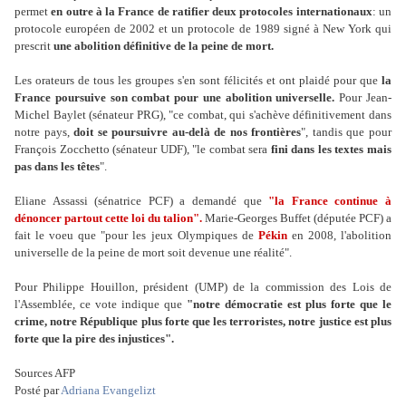
permet
en outre à la France de ratifier deux protocoles internationaux
: un
protocole européen de 2002 et un protocole de 1989 signé à New York qui
prescrit
une abolition définitive de la peine de mort.
Les orateurs de tous les groupes s'en sont félicités et ont plaidé pour que
la
France poursuive son combat pour une abolition universelle.
Pour Jean-
Michel Baylet (sénateur PRG), "ce combat, qui s'achève définitivement dans
notre pays,
doit se poursuivre au-delà de nos frontières
", tandis que pour
François Zocchetto (sénateur UDF), "le combat sera
fini dans les textes mais
pas dans les têtes
".
Eliane Assassi (sénatrice PCF) a demandé que
"la France continue à
dénoncer partout cette loi du talion".
Marie-Georges Buffet (députée PCF) a
fait le voeu que "pour les jeux Olympiques de
Pékin
en 2008, l'abolition
universelle de la peine de mort soit devenue une réalité".
Pour Philippe Houillon, président (UMP) de la commission des Lois de
l'Assemblée, ce vote indique que
"notre démocratie est plus forte que le
crime, notre République plus forte que les terroristes, notre justice est plus
forte que la pire des injustices".
Sources AFP
Posté par
Adriana Evangelizt