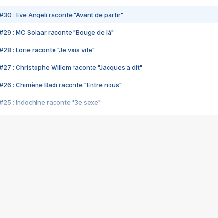
#30 : Eve Angeli raconte "Avant de partir"
#29 : MC Solaar raconte "Bouge de là"
28 : Lorie raconte "Je vais vite"
#27 : Christophe Willem raconte "Jacques a dit"
#26 : Chimène Badi raconte "Entre nous"
#25 : Indochine raconte "3e sexe"
#24 : Zaho raconte "C'est chelou"
#23 : Patrick Bruel raconte "Au café des délices"
#22 : Kyo raconte "Le chemin"
#21 : Nolwenn Leroy raconte "Cassé"
#20 : Patrick Hernandez raconte "Born to be alive"
#19 : Lorie raconte "Près de moi"