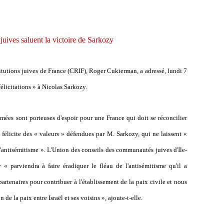
 juives saluent la victoire de Sarkozy
titutions juives de France (CRIF), Roger Cukierman, a adressé, lundi 7
félicitations » à Nicolas Sarkozy.
mées sont porteuses d'espoir pour une France qui doit se réconcilier
félicite des « valeurs » défendues par M. Sarkozy, qui ne laissent «
 l'antisémitisme ». L'Union des conseils des communautés juives d'Ile-
« parviendra à faire éradiquer le fléau de l'antisémitisme qu'il a
rtenaires pour contribuer à l'établissement de la paix civile et nous
 de la paix entre Israël et ses voisins », ajoute-t-elle.