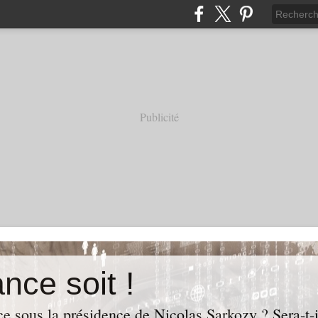
Publicité
nce soit !
e sous la présidence de Nicolas Sarkozy ? Sera-t-i