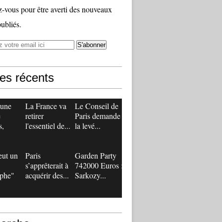
vous pour être averti des nouveaux
publiés.
les récents
 une
La France va
Le Conseil de
e
retirer
Paris demande
s,
l'essentiel de...
la levé...
eut un
Paris
Garden Party
s’apprêterait à
742000 Euros :
ophe"
acquérir des...
Sarkozy...