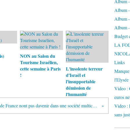
Album -
Album - 
Album -
Album -
Budget de
LA FO
NICOL
s)
NON au Salon du
Tourisme Israélien,
Links
cette semaine à Paris
L'insolente terreur
Manque d
!
d'Israël et
l'Elysée
l'insupportable
démission de
Video : 
l'humanité
euros ne
"Les juifs de France nont pas davenir dans une société multiculturelle", selon Finkielkraut
Video : 
sans just