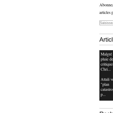
Abonnez-
articles 
Artic
Malgré
pluie d
critique
Chri...
Attali v
"plan
catastr
p...