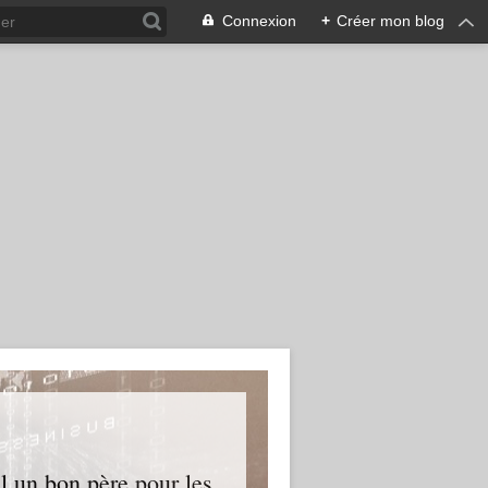
Connexion
+
Créer mon blog
l un bon père pour les