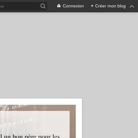
Connexion
+
Créer mon blog
l un bon père pour les