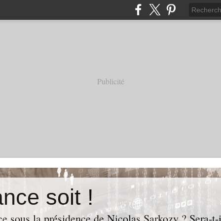
Publicité
nce soit !
e sous la présidence de Nicolas Sarkozy ? Sera-t-i