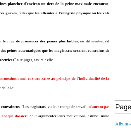
peines plancher d'environ un tiers de la peine maximale encourue
,
ces graves
, telles que les
atteintes à l'intégrité physique ou les vols
ur le juge
de prononcer des peines plus faibles
, ou différentes, s'il
des peines automatiques que les magistrats seraient contraints de
irectrices"
aux juges, assure-t-elle.
nconstitutionnel car contraire au principe de l'individualité de la
de la loi.
Page
s convaincus
. "Les magistrats, vu leur charge de travail,
n'auront pas
de chaque dossier
" pour argumenter leurs motivations, estime Bruno
Album - 