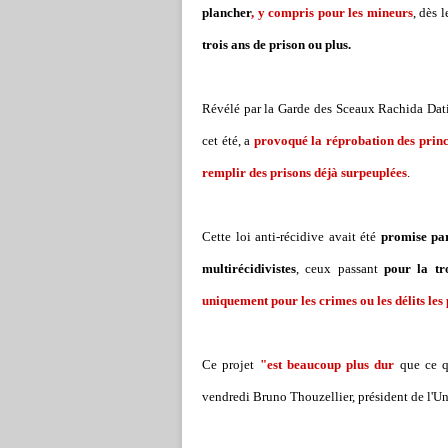
plancher
, y compris pour les mineurs
, dès 
trois ans de prison ou plus.
Révélé par la Garde des Sceaux Rachida Dati 
cet été, a
provoqué la réprobation des princ
remplir des prisons déjà surpeuplées
.
Cette loi anti-récidive avait été
promise par
multirécidivistes
, ceux passant
pour la tro
uniquement pour les crimes ou les délits les
Ce projet
"est beaucoup plus dur
que ce qu
vendredi Bruno Thouzellier, président de l'Un