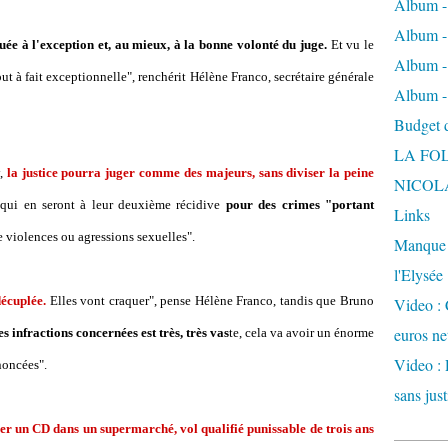
Album -
Album - 
uée à l'exception et, au mieux, à la bonne volonté du juge.
Et vu le
Album -
out à fait exceptionnelle", renchérit Hélène Franco, secrétaire générale
Album -
Budget de
LA FO
,
la justice pourra juger comme des majeurs, sans diviser la peine
NICOL
qui en seront à leur deuxième récidive
pour des crimes "portant
Links
 violences ou agressions sexuelles".
Manque d
l'Elysée
décuplée.
Elles vont craquer", pense Hélène Franco, tandis que Bruno
Video : 
euros ne
 infractions concernées est très, très vas
te, cela va avoir un énorme
Video : 
noncées".
sans just
ber un CD dans un supermarché, vol qualifié punissable de trois ans