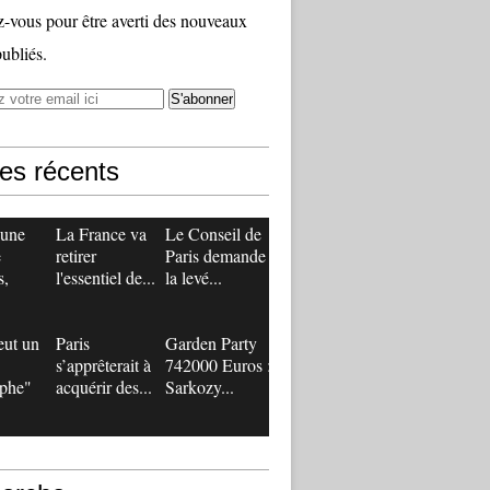
vous pour être averti des nouveaux
publiés.
les récents
 une
La France va
Le Conseil de
e
retirer
Paris demande
s,
l'essentiel de...
la levé...
eut un
Paris
Garden Party
s’apprêterait à
742000 Euros :
ophe"
acquérir des...
Sarkozy...