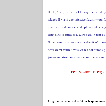
Quelqu'un qui vole un CD risque un an de pri
relaxés. Il y a là une injustice flagrante qui f
plus en plus de misère et de plus en plus de 
l'Etat sans se fatiguer. D'autre part, en tant q
Notamment dans les maisons d'arrêt où il n'e
beau d'embastiller mais vu les conditions pén
jeunes en prison, ressortent et recommencent. Ne
Peines plancher: le gou
Le gouvernement a décidé
de frapper encor