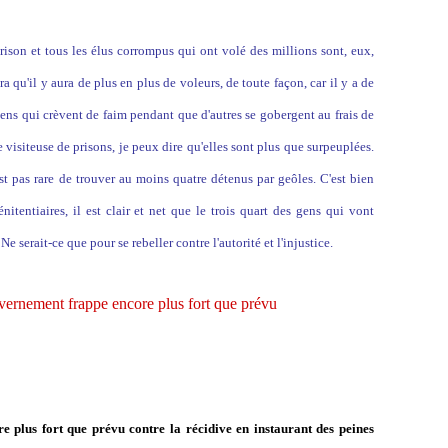
son et tous les élus corrompus qui ont volé des millions sont, eux,
era qu'il y aura de plus en plus de voleurs, de toute façon, car il y a de
gens qui crèvent de faim pendant que d'autres se gobergent au frais de
ue visiteuse de prisons, je peux dire qu'elles sont plus que surpeuplées.
st pas rare de trouver au moins quatre détenus par geôles. C'est bien
itentiaires, il est clair et net que le trois quart des gens qui vont
 serait-ce que pour se rebeller contre l'autorité et l'injustice.
vernement frappe encore plus fort que prévu
e plus fort que prévu contre la récidive en instaurant des peines