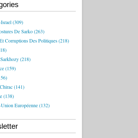
gories
Israel
(309)
ostures De Sarko
(263)
Et Corruptions Des Politiques
(218)
18)
n Sarkhozy
(218)
ce
(159)
156)
 Chirac
(141)
e
(138)
-Union Européenne
(132)
letter