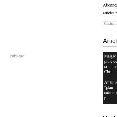
Abonnez-
articles 
Artic
Publicité
Malgré
pluie d
critique
Chri...
Attali v
"plan
catastr
p...