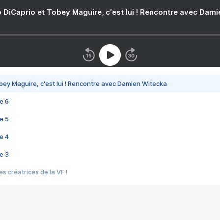
 DiCaprio et Tobey Maguire, c'est lui ! Rencontre avec Dam
bey Maguire, c'est lui ! Rencontre avec Damien Witecka
e 6
e 5
e 4
e 3
s créatrices de la VF !
e 2
e 1