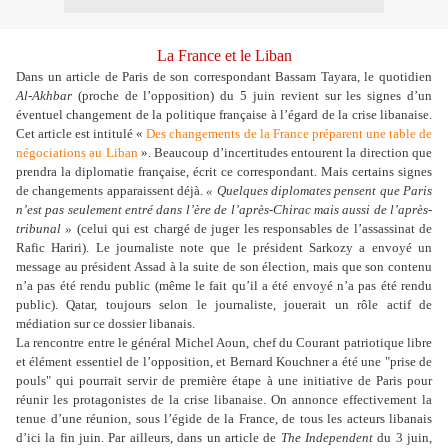
La France et le Liban
Dans un article de Paris de son correspondant Bassam Tayara, le quotidien
Al-Akhbar
(proche de l’opposition) du 5 juin revient sur les signes d’un
éventuel changement de la politique française à l’égard de la crise libanaise.
Cet article est intitulé «
Des changements de la France préparent une table de
négociations au Liban
». Beaucoup d’incertitudes entourent la direction que
prendra la diplomatie française, écrit ce correspondant. Mais certains signes
de changements apparaissent déjà.
« Quelques diplomates pensent que Paris
n’est pas seulement entré dans l’ère de l’après-Chirac mais aussi de l’après-
tribunal »
(celui qui est chargé de juger les responsables de l’assassinat de
Rafic Hariri). Le journaliste note que le président Sarkozy a envoyé un
message au président Assad à la suite de son élection, mais que son contenu
n’a pas été rendu public (même le fait qu’il a été envoyé n’a pas été rendu
public). Qatar, toujours selon le journaliste, jouerait un rôle actif de
médiation sur ce dossier libanais.
La rencontre entre le général Michel Aoun, chef du Courant patriotique libre
et élément essentiel de l’opposition, et Bernard Kouchner a été une "prise de
pouls" qui pourrait servir de première étape à une initiative de Paris pour
réunir les protagonistes de la crise libanaise. On annonce effectivement la
tenue d’une réunion, sous l’égide de la France, de tous les acteurs libanais
d’ici la fin juin. Par ailleurs, dans un article de
The Independent
du 3 juin,