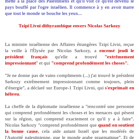
mette à la place des Palestiniens et qu'il voit ce qu'est devenu le
pays bouffé par l'ogre israélien. Il commence à y en avoir marre
que tout le monde se bouche les yeux...
Tzipi Livni dithyrambique envers Nicolas Sarkozy
La ministre israélienne des Affaires étrangères Tzipi Livni, reçue
la veille à l'Élysée par Nicolas Sarkozy, a
encensé jeudi le
président français
qu'elle a trouvé
"extrêmement
impressionnant
" et qui
"comprend profondément les choses".
"Je ne donne pas de vains compliments (...) j'ai trouvé le président
Sarkozy extrêmement impressionnant comme toujours, plein
d'énergie", a déclaré sur Europe-1 Tzipi Livni, qui
s'exprimait en
hébreu
.
La cheffe de la diplomatie israélienne a "rencontré une personne
qui comprend profondément les choses et les menaces qui pèsent
sur la région, qui comprend exactement ce qu'il y a à faire".
Nicolas Sarkozy "comprend profondément que
quand on soutient
la bonne cause
, cela aide autant Israël que les modérés de
l'Autorité palestinienne, que le monde arabe pragmatique". Et de