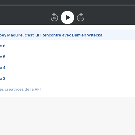
bey Maguire, c'est lui ! Rencontre avec Damien Witecka
e 6
e 5
e 4
e 3
s créatrices de la VF !
e 2
e 1
e Mektoub My Love arrive enfin ! Rencontre avec Shaïn Boumedine et Sal
i : après Toni en famille