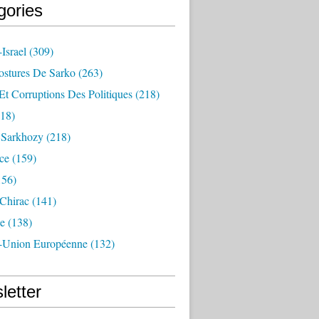
gories
Israel
(309)
ostures De Sarko
(263)
Et Corruptions Des Politiques
(218)
18)
n Sarkhozy
(218)
ce
(159)
156)
 Chirac
(141)
e
(138)
-Union Européenne
(132)
letter