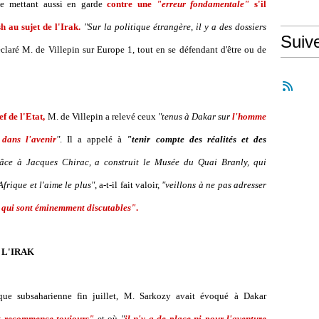
le mettant aussi en garde
contre une
"erreur fondamentale"
s'il
h au sujet de l'Irak.
"Sur la politique étrangère, il y a des dossiers
Suiv
éclaré M. de Villepin sur Europe 1, tout en se défendant d'être ou de
f de l'Etat,
M. de Villepin a relevé ceux
"tenus à Dakar sur
l'homme
 dans l'avenir
"
. Il a appelé à
"tenir compte des réalités et des
âce à Jacques Chirac, a construit le Musée du Quai Branly, qui
frique et l'aime le plus"
, a-t-il fait valoir,
"veillons à ne pas adresser
ns qui sont éminemment discutables"
.
 L'IRAK
ue subsaharienne fin juillet, M. Sarkozy avait évoqué à Dakar
t recommence toujours"
et où
"
il n'y a de place ni pour l'aventure