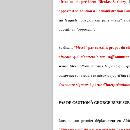
africaine du président Nicolas Sarkozy
, 
apportait sa caution à l'administration Bus
sur lesquels nous pouvons faire mieux"
, a d
devenir un
"opposant"
.
Se disant
"blessé"
par certains propos du che
africain qui n'entrerait pas suffisamment
sensibilités"
.
"
Nous sommes le pays qui, gr
comprend sans doute le mieux aujourd'hui l'A
des contre-signaux à partir d'interprétatio
PAS DE CAUTION À GEORGE BUSH SUR
Lors de son premier déplacement en Afriq
"l'imaginaire"
du paysan africain
"où tou