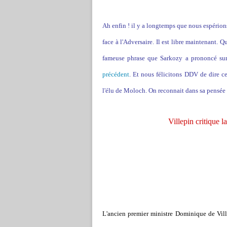
Ah enfin ! il y a longtemps que nous espérions
face à l'Adversaire. Il est libre maintenant. Qu
fameuse phrase que Sarkozy a prononcé sur 
précédent
. Et nous félicitons DDV de dire ce
l'élu de Moloch. On reconnait dans sa pensée l
Villepin critique l
L'ancien premier ministre Dominique de Vill