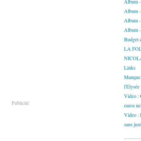
Album -
Album - 
Album -
Album -
Budget de
LA FO
NICOL
Links
Manque d
l'Elysée
Video : 
Publicité
euros ne
Video : 
sans just