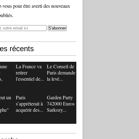
vous pour être averti des nouveaux
publiés.
les récents
 une
La France va
Le Conseil de
e
retirer
Paris demande
s,
l'essentiel de...
la levé...
eut un
Paris
Garden Party
s’apprêterait à
742000 Euros :
ophe"
acquérir des...
Sarkozy...