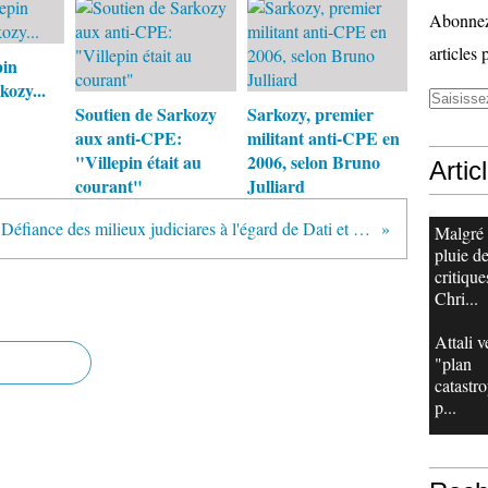
Abonnez-
articles 
pin
kozy...
Soutien de Sarkozy
Sarkozy, premier
aux anti-CPE:
militant anti-CPE en
"Villepin était au
2006, selon Bruno
Artic
courant"
Julliard
Défiance des milieux judiciares à l'égard de Dati et de Sarkozy
Malgré
pluie d
critique
Chri...
Attali v
"plan
catastr
p...