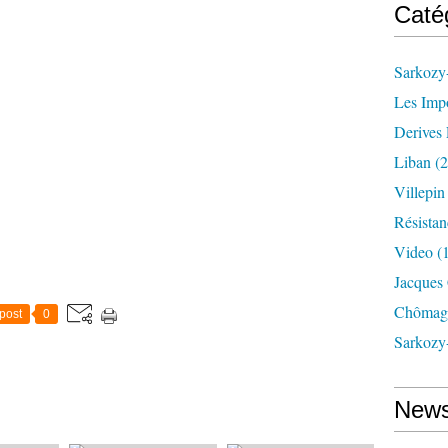
Caté
Sarkozy-
Les Imp
Derives 
Liban
(2
Villepi
Résistan
Video
(
Jacques
Chômag
post
0
Sarkozy
News