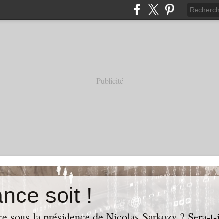
Publicité
nce soit !
e sous la présidence de Nicolas Sarkozy ? Sera-t-i