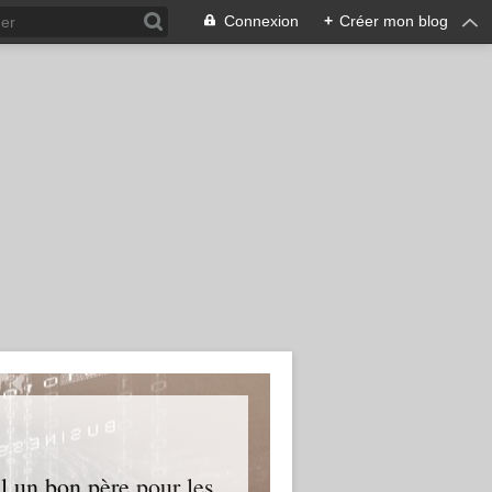
Connexion
+
Créer mon blog
l un bon père pour les