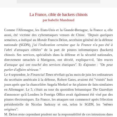
La France, cible de hackers chinois
par Isabelle Mandraud
Comme l'Allemagne, les Etats-Unis et la Grande-Bretagne, la France a, elle
aussi, été victime des cyberattaques venues de Chine.
"Depuis quelques
semaines
, a indiqué au
Monde
Francis Delon, secrétaire général de la défense
nationale (SGDN),
j'ai l'indication certaine que la France n'a pas été à
l'abri d'attaques ciblées"
de la part de pirates informatiques (hackers)
chinois. Ses services, spécialisés dans la défense et la sécurité nationales,
directement rattachés à Matignon, ont décelé, explique-t-il,
"des traces
d'attaque qui ont touché des services étatiques"
. Et d'ajouter :
"On peut
parler d'affaire sérieuse."
Le 4 septembre, le
Financial Times
révélait qu'au mois de juin les ordinateurs
du secrétaire américain à la défense, Robert Gates, avaient été "visités" huit
jours après que la chancelière Angela Merkel se fut plainte de faits similaires
en Allemagne. Le 5, c'était au tour du quotidien britannique
The Guardian
d'annoncer qu'à Londres le Foreign Office avait également été visé par des
pirates électroniques. En France, les attaques ont commencé après l'élection
présidentielle de Nicolas Sarkozy et ont, selon le SGDN, les
"mêmes
origines"
.
M. Delon reste cependant prudent sur la responsabilité de ces intrusions dans