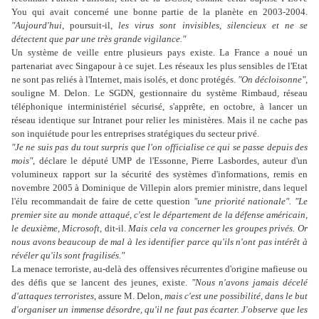
You qui avait concerné une bonne partie de la planète en 2003-2004.
"Aujourd'hui
, poursuit-il,
les virus sont invisibles, silencieux et ne se
détectent que par une très grande vigilance."
Un système de veille entre plusieurs pays existe. La France a noué un
partenariat avec Singapour à ce sujet. Les réseaux les plus sensibles de l'Etat
ne sont pas reliés à l'Internet, mais isolés, et donc protégés.
"On décloisonne"
,
souligne M. Delon. Le SGDN, gestionnaire du système Rimbaud, réseau
téléphonique interministériel sécurisé, s'apprête, en octobre, à lancer un
réseau identique sur Intranet pour relier les ministères. Mais il ne cache pas
son inquiétude pour les entreprises stratégiques du secteur privé.
"Je ne suis pas du tout surpris que l'on officialise ce qui se passe depuis des
mois"
, déclare le député UMP de l'Essonne, Pierre Lasbordes, auteur d'un
volumineux rapport sur la sécurité des systèmes d'informations, remis en
novembre 2005 à Dominique de Villepin alors premier ministre, dans lequel
l'élu recommandait de faire de cette question
"une priorité nationale". "Le
premier site au monde attaqué, c'est le département de la défense américain,
le deuxième, Microsoft,
dit-il.
Mais cela va concerner les groupes privés. Or
nous avons beaucoup de mal à les identifier parce qu'ils n'ont pas intérêt à
révéler qu'ils sont fragilisés."
La menace terroriste, au-delà des offensives récurrentes d'origine mafieuse ou
des défis que se lancent des jeunes, existe.
"Nous n'avons jamais décelé
d'attaques terroristes
, assure M. Delon,
mais c'est une possibilité, dans le but
d'organiser un immense désordre, qu'il ne faut pas écarter. J'observe que les