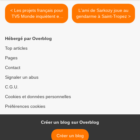
< Les projets français pour
L'ami de Sarkozy joue au
TV5 Monde inquiètent en
gendarme à Saint-Tropez >
Belgique
Hébergé par Overblog
Top articles
Pages
Contact
Signaler un abus
C.G.U.
Cookies et données personnelles
Préférences cookies
Créer un blog sur Overblog
Créer un blog