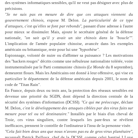
des systèmes informatiques sensibles, qu'il ne veut pas désigner avec plus de
précisions.
"Je ne suis pas en mesure de dire que ces attaques viennent du
gouvernement chinois
, expose M. Delon.
La particularité de ce type
d'attaques, c'est qu'elles se font par rebonds"
, passant d'une adresse à l'autre
pour mieux se dissimuler. Mais, ajoute le secrétaire général de la défense
nationale,
"on sait qu'il y avait un site chinois dans la "boucle""
.
L'implication de l'armée populaire chinoise, avancée dans les exemples
américain ou britannique, reste pour lui une
"hypothèse"
.
Espionnage, volonté de nuire ou d'affirmer sa puissance ? Les motivations
des "hackers rouges" décrits comme une nébuleuse nationaliste tolérée, voire
instrumentalisée par le Parti communiste chinois (
Le Monde
du 8 septembre),
demeurent floues. Mais les Américains ont donné à leur offensive, qui vise en
particulier le département de la défense américain depuis 2001, le nom de
code de "Titan Rain".
En France, depuis deux ou trois ans, la protection des réseaux sensibles est
devenue une priorité du SGDN, dont dépend la direction centrale de la
sécurité des systèmes d'information (DCSSI).
"Ce qui me préoccupe
, déclare
M. Delon,
c'est le développement des attaques ciblées par des virus faits sur
mesure pour tel ou tel destinataire."
Installés par le biais d'un cheval de
Troie, ces virus singuliers, contre lesquels les pare-feux se révèlent
inefficaces, prennent le contrôle de l'ordinateur à l'insu de la personne visée.
"Cela fait bien deux ans que nous n'avons pas eu de gros virus planétaire"
,
reconnaît Patrick Pailloux, chef de la DCSSI, comme celui baptisé I Love