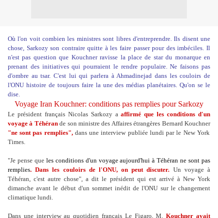
Où l'on voit combien les ministres sont libres d'entreprendre. Ils disent une
chose, Sarkozy son contraire quitte à les faire passer pour des imbéciles. Il
n'est pas question que Kouchner ravisse la place de star du monarque en
prenant des initiatives qui pourraient le rendre populaire. Ne faisons pas
d'ombre au tsar. C'est lui qui parlera à Ahmadinejad dans les couloirs de
l'ONU histoire de toujours faire la une des médias planétaires. Qu'on se le
dise.
Voyage Iran Kouchner: conditions pas remplies pour Sarkozy
Le président français Nicolas Sarkozy a
affirmé que les conditions d'un
voyage à Téhéran
de son ministre des Affaires étrangères Bernard Kouchner
"ne sont pas remplies",
dans une interview publiée lundi par le New York
Times.
"Je pense que
les conditions d'un voyage aujourd'hui à Téhéran ne sont pas
remplies
.
Dans les couloirs de l'ONU, on peut discuter.
Un voyage à
Téhéran, c'est autre chose", a dit le président qui est arrivé à New York
dimanche avant le début d'un sommet inédit de l'ONU sur le changement
climatique lundi.
Dans une interview au quotidien français Le Figaro, M.
Kouchner avait