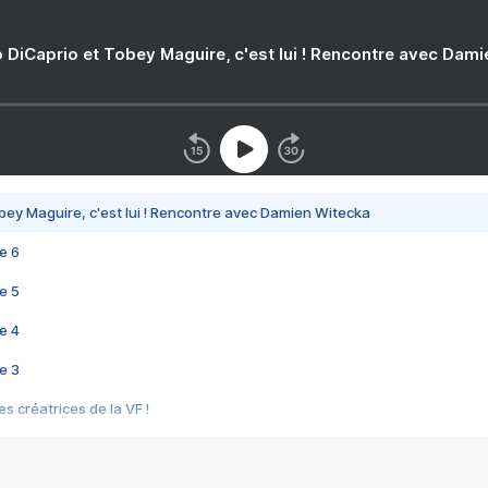
 DiCaprio et Tobey Maguire, c'est lui ! Rencontre avec Dam
bey Maguire, c'est lui ! Rencontre avec Damien Witecka
e 6
e 5
e 4
e 3
s créatrices de la VF !
e 2
e 1