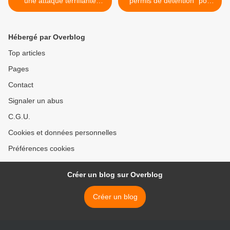
une attaque terrifiante
"permis de détention" pour
contre l'Iran
les chiens dangereux >
Hébergé par Overblog
Top articles
Pages
Contact
Signaler un abus
C.G.U.
Cookies et données personnelles
Préférences cookies
Créer un blog sur Overblog
Créer un blog