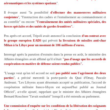
aéronautiques et les systèmes spatiaux
".
Il évoque aussi "la possibilité
d'effectuer des manoeuvres militaires
conjointes
", "l'instruction des cadres et l'entraînement au commandement et
au contrôle" ou encore
"l'entraînement des unités militaires spéciales, des
forces spéciales et des unités de gardes frontières".
Peu après cet accord, Tripoli avait annoncé la conclusion
d'un contrat avec
le groupe européen EADS
qui prévoit
la livraison de missiles anti-char
Milan à la Libye pour un montant de 186 millions d'euros.
Interrogé après la parution d'extraits dans la presse en août, le ministère des
Affaires étrangères avait affirmé qu'il n'était
"pas d'usage que les accords de
coopération en matière de défense soient rendus publics".
"L'usage veut qu'un tel accord ne soit
pas publié sans l'agrément des deux
parties
", a précisé mercredi la porte-parole du Quai d'Orsay, Pascale
Andreani. "Les Libyens ayant désormais accepté sa publication, l'accord de
coopération militaire franco-libyen est aujourd'hui publié au Journal
Officiel", a-t-elle ajouté, rappelant que le ministre des Affaires étrangères
Bernard Kouchner "l'avait souhaité" lorsqu'il a été entendu au parlement.
Une commission d'enquête sur les conditions de la libération des soignants