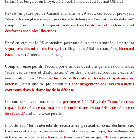
infirmières bulgares en Libye, a été publié mercredi au Journal Officiel.
Révélé en partie par Le Canard enchaîné le 29 août, cet accord, prévoyant
"de mettre en place une coopération de défense et d'industries de défense"
comprend notamment
l'acquisition de matériel militaire et l'entraînement
des forces spéciales libyennes
.
Entré en vigueur le 25 septembre pour une durée indéterminée, il porte
les
signatures des ministres français
et libyen des Affaires étrangères,
Bernard
Kouchner
et Abderrahmane Chalgam.
Comptant
onze points,
l'accord porte sur des questions générales comme des
"échanges de vues et d'informations" ou des "visites réciproques d'experts"
mais surtout sur
"l'acquisition de différents matériels et systèmes de
défense",
ainsi que la "protection et
l'encouragement des investissements
communs dans le domaine de la défense
".
Le partenariat vise notamment à
permettre à la Libye de "compléter ses
capacités de défense nationale et de moderniser ses matériels de défense et
de sécurité",
selon le texte publié.
Il porte sur
"les matériels de sécurité en particulier ceux destinés aux
frontières
et au ports, les véhicules militaires de tout type,
les systèmes de
défense aérienne, les bateaux patrouilleurs" ainsi que "les équipements