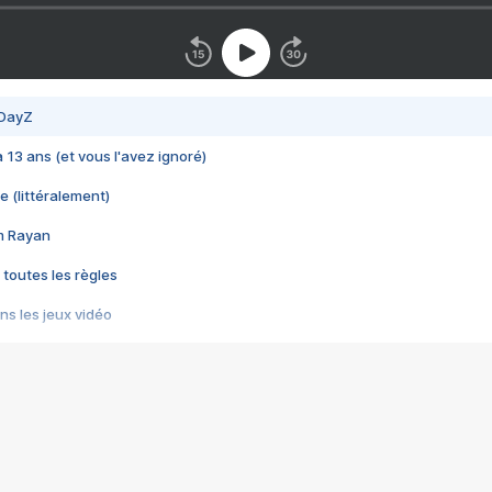
 DayZ
 a 13 ans (et vous l'avez ignoré)
e (littéralement)
im Rayan
 toutes les règles
s les jeux vidéo
us choquant de Rockstar ? - Le scandale BULLY
e plus moche de Steam
du RÊVE tourne au CAUCHEMAR
pendant 8 heures