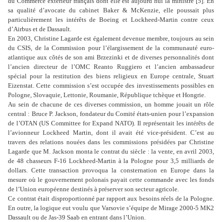
du Commerce extérieur français dont elle est aujourd’hui la ministre [
5
]. En
sa qualité d’avocate du cabinet Baker & McKenzie, elle poussait plus
particulièrement les intérêts de Boeing et Lockheed-Martin contre ceux
d’Airbus et de Dassault.
En 2003, Christine Lagarde est également devenue membre, toujours au sein
du CSIS, de la Commission pour l’élargissement de la communauté euro-
atlantique aux côtés de son ami Brzezinki et de diverses personnalités dont
l’ancien directeur de l’OMC Reanto Ruggiero et l’ancien ambassadeur
spécial pour la restitution des biens religieux en Europe centrale, Stuart
Eizenstat. Cette commission s’est occupée des investissements possibles en
Pologne, Slovaquie, Lettonie, Roumanie, République tchèque et Hongrie.
Au sein de chacune de ces diverses commission, un homme jouait un rôle
central : Bruce P. Jackson, fondateur du Comité états-unien pour l’expansion
de l’OTAN (US Committee for Expand NATO). Il représentait les intérêts de
l’avionneur Lockheed Martin, dont il avait été vice-président. C’est au
travers des relations nouées dans les commissions présidées par Christine
Lagarde que M. Jackson monta le contrat du siècle : la vente, en avril 2003,
de 48 chasseurs F-16 Lockheed-Martin à la Pologne pour 3,5 milliards de
dollars. Cette transaction provoqua la consternation en Europe dans la
mesure où le gouvernement polonais payait cette commande avec les fonds
de l’Union européenne destinés à préserver son secteur agricole.
Ce contrat était disproportionné par rapport aux besoins réels de la Pologne.
En outre, la logique eut voulu que Varsovie s’équipe de Mirage 2000-5 MK2
Dassault ou de Jas-39 Saab en entrant dans l’Union.