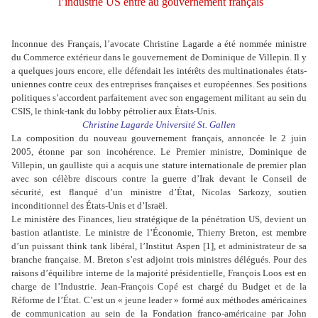
l’industrie US entre au gouvernement français
Inconnue des Français, l’avocate Christine Lagarde a été nommée ministre
du Commerce extérieur dans le gouvernement de Dominique de Villepin. Il y
a quelques jours encore, elle défendait les intérêts des multinationales états-
uniennes contre ceux des entreprises françaises et européennes. Ses positions
politiques s’accordent parfaitement avec son engagement militant au sein du
CSIS, le think-tank du lobby pétrolier aux États-Unis.
Christine Lagarde Université St. Gallen
La composition du nouveau gouvernement français, annoncée le 2 juin
2005, étonne par son incohérence. Le Premier ministre, Dominique de
Villepin, un gaulliste qui a acquis une stature internationale de premier plan
avec son célèbre discours contre la guerre d’Irak devant le Conseil de
sécurité, est flanqué d’un ministre d’État, Nicolas Sarkozy, soutien
inconditionnel des États-Unis et d’Israël.
Le ministère des Finances, lieu stratégique de la pénétration US, devient un
bastion atlantiste. Le ministre de l’Économie, Thierry Breton, est membre
d’un puissant think tank libéral, l’Institut Aspen [
1
], et administrateur de sa
branche française. M. Breton s’est adjoint trois ministres délégués. Pour des
raisons d’équilibre interne de la majorité présidentielle, François Loos est en
charge de l’Industrie. Jean-François Copé est chargé du Budget et de la
Réforme de l’État. C’est un « jeune leader » formé aux méthodes américaines
de communication au sein de la Fondation franco-américaine par John