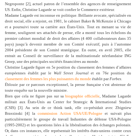
Negroponte [
2
], actuel patron de l’ensemble des agences de renseignement
US. Enfin, Christine Lagarde se voit confier le Commerce extérieur.
Madame Lagarde est inconnue en politique. Brillante avocate, spécialisée en
droit social, elle a rejoint, en 1981, le cabinet Baker & McKenzie à Chicago
et a poursuivi toute sa carrière aux États-Unis. Tout en menant sa vie de
femme, soulignent ses attachés de presse, elle a monté tous les échelons du
premier cabinet mondial de droit des affaires (4 400 collaborateurs dans 35
pays) jusqu’à devenir membre de son Comité exécutif, puis à l’automne
2004 présidente de son Comité stratégique. En outre, en avril 2005, elle
entrait au Conseil de surveillance de la multinationale néerlandaise ING
Groep, une des principales sociétés financières au monde.
Christine Lagarde figure en 5e position du classement des femmes d’affaires
européennes établit par le
Wall Street Journal
et en 76e position du
classement des femmes les plus puissantes du monde
établit par
Forbes
.
Éblouie par ce parcours exceptionnel, la presse française s’est abstenue de
toute enquête sur la nouvelle ministre.
Bien que cela ne figure pas sur sa
biographie officielle
, Madame Lagarde
militait aux États-Unis au Center for Strategic & International Studies
(CSIS) [
3
]. Au sein de ce think tank, elle co-présidait avec Zbigniew
Brzezinski [
4
] la
commission Action USA/UE/Pologne
et suivait plus
particulièrement le groupe de travail Industries de défense USA-Pologne
(1995-2002) et les questions liées à la libéralisation des échanges polonais.
Or, dans ces instances, elle représentait les intérêts états-uniens contre ceux