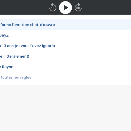
nsformé l’ennui en chef-d’œuvre
 DayZ
 a 13 ans (et vous l'avez ignoré)
e (littéralement)
im Rayan
 toutes les règles
s les jeux vidéo
us choquant de Rockstar ? - Le scandale BULLY
e plus moche de Steam
du RÊVE tourne au CAUCHEMAR
pendant 8 heures