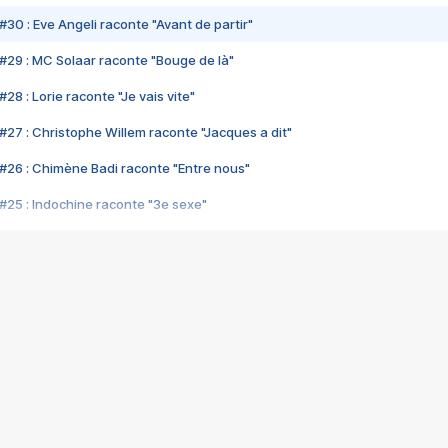
#30 : Eve Angeli raconte "Avant de partir"
#29 : MC Solaar raconte "Bouge de là"
28 : Lorie raconte "Je vais vite"
#27 : Christophe Willem raconte "Jacques a dit"
#26 : Chimène Badi raconte "Entre nous"
#25 : Indochine raconte "3e sexe"
#24 : Zaho raconte "C'est chelou"
#23 : Patrick Bruel raconte "Au café des délices"
#22 : Kyo raconte "Le chemin"
#21 : Nolwenn Leroy raconte "Cassé"
#20 : Patrick Hernandez raconte "Born to be alive"
#19 : Lorie raconte "Près de moi"