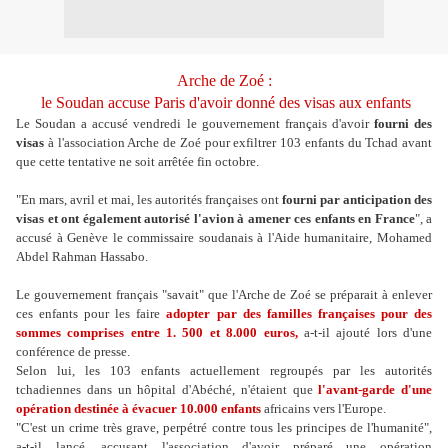
Arche de Zoé :
le Soudan accuse Paris d'avoir donné des visas aux enfants
Le Soudan a accusé vendredi le gouvernement français d'avoir
fourni des
visas
à l'association Arche de Zoé pour exfiltrer 103 enfants du Tchad avant
que cette tentative ne soit arrêtée fin octobre.
"En mars, avril et mai, les autorités françaises ont
fourni par anticipation des
visas et ont également autorisé l'avion à amener ces enfants en France
", a
accusé à Genève le commissaire soudanais à l'Aide humanitaire, Mohamed
Abdel Rahman Hassabo.
Le gouvernement français "savait" que l'Arche de Zoé se préparait à enlever
ces enfants pour les faire
adopter par des familles françaises pour des
sommes comprises entre 1. 500 et 8.000 euros,
a-t-il ajouté lors d'une
conférence de presse.
Selon lui, les 103 enfants actuellement regroupés par les autorités
tchadiennes dans un hôpital d'Abéché, n'étaient que
l'avant-garde d'une
opération destinée à évacuer 10.000 enfants
africains vers l'Europe.
"C'est un crime très grave, perpétré contre tous les principes de l'humanité",
a-t-il lancé, accusant l'association d'avoir préparé une opération