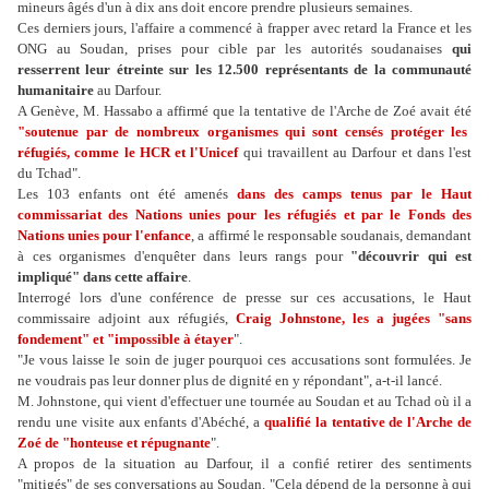
mineurs âgés d'un à dix ans doit encore prendre plusieurs semaines.
Ces derniers jours, l'affaire a commencé à frapper avec retard la France et les
ONG au Soudan, prises pour cible par les autorités soudanaises
qui
resserrent leur étreinte sur les 12.500 représentants de la communauté
humanitaire
au Darfour.
A Genève, M. Hassabo a affirmé que la tentative de l'Arche de Zoé avait été
"soutenue par de nombreux organismes qui sont censés protéger les
réfugiés, comme le HCR et l'Unicef
qui travaillent au Darfour et dans l'est
du Tchad".
Les 103 enfants ont été amenés
dans des camps tenus par le Haut
commissariat des Nations unies pour les réfugiés et par le Fonds des
Nations unies pour l'enfance
, a affirmé le responsable soudanais, demandant
à ces organismes d'enquêter dans leurs rangs pour
"découvrir qui est
impliqué" dans cette affaire
.
Interrogé lors d'une conférence de presse sur ces accusations, le Haut
commissaire adjoint aux réfugiés,
Craig Johnstone, les a jugées "sans
fondement" et "impossible à étayer
".
"Je vous laisse le soin de juger pourquoi ces accusations sont formulées. Je
ne voudrais pas leur donner plus de dignité en y répondant", a-t-il lancé.
M. Johnstone, qui vient d'effectuer une tournée au Soudan et au Tchad où il a
rendu une visite aux enfants d'Abéché, a
qualifié la tentative de l'Arche de
Zoé de "honteuse et répugnante
".
A propos de la situation au Darfour, il a confié retirer des sentiments
"mitigés" de ses conversations au Soudan. "Cela dépend de la personne à qui