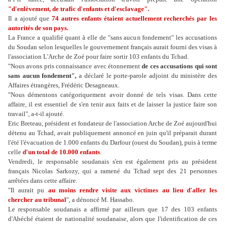
"d'enlèvement, de trafic d'enfants et d'esclavage".
Il a ajouté que
74 autres enfants étaient actuellement recherchés par les
autorités de son pays.
La France a qualifié quant à elle de "sans aucun fondement" les accusations
du Soudan selon lesquelles le gouvernement français aurait fourni des visas à
l'association L'Arche de Zoé pour faire sortir 103 enfants du Tchad.
"Nous avons pris connaissance avec étonnement
de ces accusations qui sont
sans aucun fondement",
a déclaré le porte-parole adjoint du ministère des
Affaires étrangères, Frédéric Desagneaux.
"Nous démentons catégoriquement avoir donné de tels visas. Dans cette
affaire, il est essentiel de s'en tenir aux faits et de laisser la justice faire son
travail", a-t-il ajouté.
Eric Breteau, président et fondateur de l'association Arche de Zoé aujourd'hui
détenu au Tchad, avait publiquement annoncé en juin qu'il préparait durant
l'été l'évacuation de 1.000 enfants du Darfour (ouest du Soudan), puis à terme
celle
d'un total de 10.000 enfants
.
Vendredi, le responsable soudanais s'en est également pris au président
français Nicolas Sarkozy, qui a ramené du Tchad sept des 21 personnes
arrêtées dans cette affaire.
"Il aurait pu
au moins rendre visite aux victimes au lieu d'aller les
chercher au tribunal
", a dénoncé M. Hassabo.
Le responsable soudanais a affirmé par ailleurs que 17 des 103 enfants
d'Abéché étaient de nationalité soudanaise, alors que l'identification de ces