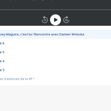
bey Maguire, c'est lui ! Rencontre avec Damien Witecka
e 6
e 5
e 4
e 3
s créatrices de la VF !
e 2
e 1
e Mektoub My Love arrive enfin ! Rencontre avec Shaïn Boumedine et Sal