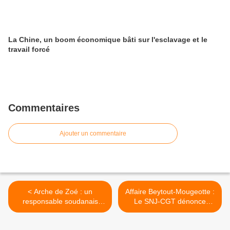
La Chine, un boom économique bâti sur l'esclavage et le
travail forcé
Commentaires
Ajouter un commentaire
< Arche de Zoé : un
Affaire Beytout-Mougeotte :
responsable soudanais
Le SNJ-CGT dénonce
avance un possible trafic
"l'ingérence" de Nicolas
d'organes
Sarkozy >