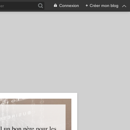
Connexion
+
Créer mon blog
l un bon père pour les