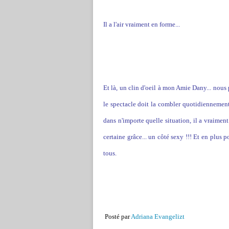
Il a l'air vraiment en forme...
Et là, un clin d'oeil à mon Amie Dany... nous
le spectacle doit la combler quotidiennement..
dans n'importe quelle situation, il a vraimen
certaine grâce... un côté sexy !!! Et en plus po
tous.
Posté par
Adriana Evangelizt