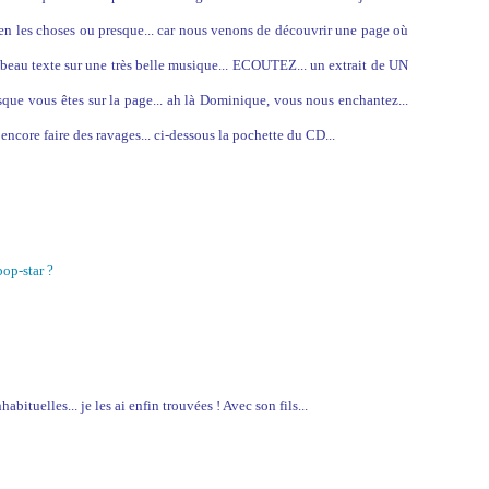
bien les choses ou presque... car nous venons de découvrir une page où
 beau texte sur une très belle musique...
ECOUTEZ
... un extrait de UN
 vous êtes sur la page... ah là Dominique, vous nous enchantez...
 encore faire des ravages... ci-dessous la pochette du CD...
pop-star ?
abituelles... je les ai enfin trouvées ! Avec son fils...