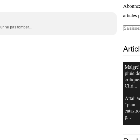
Abonnez-
articles 
our ne pas tomber...
Artic
Malgré
pluie d
critique
Chri...
Attali v
"plan
catastr
p...