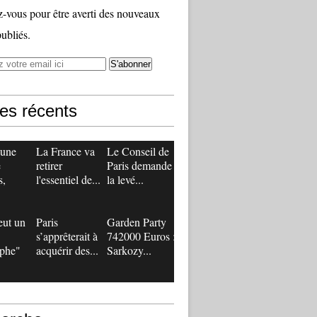
vous pour être averti des nouveaux
publiés.
les récents
 une
La France va
Le Conseil de
e
retirer
Paris demande
s,
l'essentiel de...
la levé...
eut un
Paris
Garden Party
s’apprêterait à
742000 Euros :
ophe"
acquérir des...
Sarkozy...