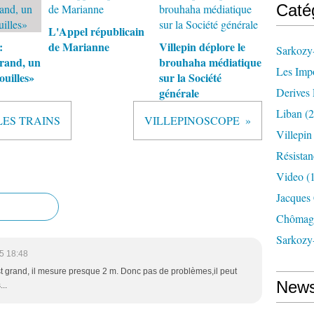
Caté
L'Appel républicain
:
de Marianne
Villepin déplore le
Sarkozy-
rand, un
brouhaha médiatique
Les Imp
ouilles»
sur la Société
générale
Derives 
Liban
(2
LES TRAINS
VILLEPINOSCOPE
Villepi
Résistan
Video
(
Jacques
Chômag
Sarkozy
5 18:48
il est grand, il mesure presque 2 m. Donc pas de problèmes,il peut
News
..