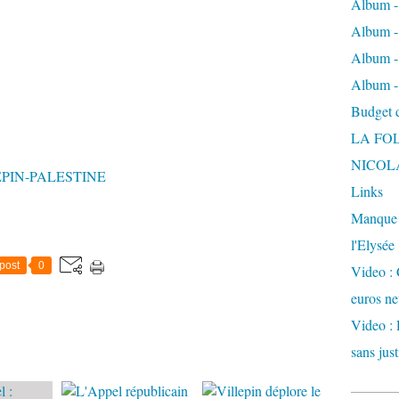
Album -
Album - 
Album -
Album -
Budget de
LA FO
NICOL
PIN-PALESTINE
Links
Manque d
l'Elysée
post
0
Video : 
euros ne
Video : 
sans just