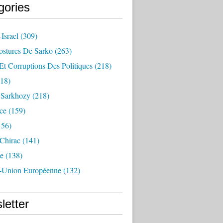
gories
Israel
(309)
ostures De Sarko
(263)
Et Corruptions Des Politiques
(218)
18)
n Sarkhozy
(218)
ce
(159)
156)
 Chirac
(141)
e
(138)
-Union Européenne
(132)
letter