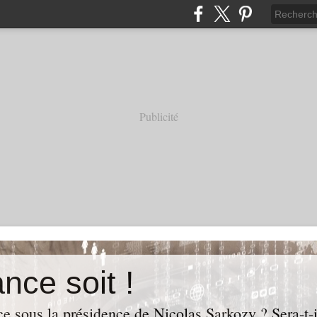
Publicité
nce soit !
e sous la présidence de Nicolas Sarkozy ? Sera-t-i