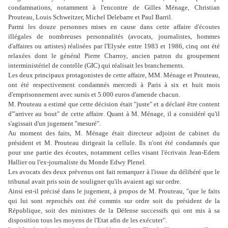
condamnations, notamment à l'encontre de Gilles Ménage, Christian
Prouteau, Louis Schweitzer, Michel Delebarre et Paul Barril.
Parmi les douze personnes mises en cause dans cette affaire d'écoutes
illégales de nombreuses personnalités (avocats, journalistes, hommes
d'affaires ou artistes) réalisées par l'Elysée entre 1983 et 1986, cinq ont été
relaxées dont le général Pierre Charroy, ancien patron du groupement
interministériel de contrôle (GIC) qui réalisait les branchements.
Les deux principaux protagonistes de cette affaire, MM. Ménage et Prouteau,
ont été respectivement condamnés mercredi à Paris à six et huit mois
d'emprisonnement avec sursis et 5.000 euros d'amende chacun.
M. Prouteau a estimé que cette décision était "juste" et a déclaré être content
d'"arriver au bout" de cette affaire. Quant à M. Ménage, il a considéré qu'il
s'agissait d'un jugement "mesuré".
Au moment des faits, M. Ménage était directeur adjoint de cabinet du
président et M. Prouteau dirigeait la cellule. Ils n'ont été condamnés que
pour une partie des écoutes, notamment celles visant l'écrivain Jean-Edern
Hallier ou l'ex-journaliste du Monde Edwy Plenel.
Les avocats des deux prévenus ont fait remarquer à l'issue du délibéré que le
tribunal avait pris soin de souligner qu'ils avaient agi sur ordre.
Ainsi est-il précisé dans le jugement, à propos de M. Prouteau, "que le faits
qui lui sont reprochés ont été commis sur ordre soit du président de la
République, soit des ministres de la Défense successifs qui ont mis à sa
disposition tous les moyens de l'Etat afin de les exécuter".