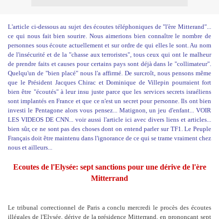
L'article ci-dessous au sujet des écoutes téléphoniques de "l'ère Mitterand"...
ce qui nous fait bien sourire. Nous aimerions bien connaître le nombre de
personnes sous écoute actuellement et sur ordre de qui elles le sont. Au nom
de l'insécurité et de la "chasse aux terroristes", tous ceux qui ont le malheur
de prendre faits et causes pour certains pays sont déjà dans le "collimateur".
Quelqu'un de "bien placé" nous l'a affirmé. De surcroît, nous pensons même
que le Président Jacques Chirac et Dominique de Villepin pourraient fort
bien être "écoutés" à leur insu juste parce que les services secrets israéliens
sont implantés en France et que ce n'est un secret pour personne. Ils ont bien
investi le Pentagone alors vous pensez... Matignon, un jeu d'enfant...
VOIR
LES VIDEOS DE CNN
... voir aussi l'article
ici avec divers liens et articles
...
bien sûr, ce ne sont pas des choses dont on entend parler sur TF1. Le Peuple
Français doit être maintenu dans l'ignorance de ce qui se trame vraiment chez
nous et ailleurs...
Ecoutes de l'Elysée: sept sanctions pour une dérive de l'ère
Mitterrand
Le tribunal correctionnel de Paris a conclu mercredi le procès des écoutes
illégales de l'Elysée, dérive de la présidence Mitterrand, en prononçant sept