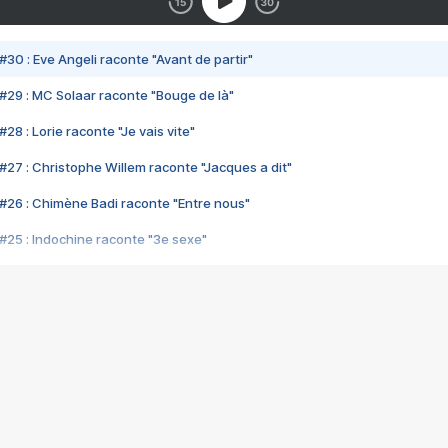
#30 : Eve Angeli raconte "Avant de partir"
#29 : MC Solaar raconte "Bouge de là"
28 : Lorie raconte "Je vais vite"
#27 : Christophe Willem raconte "Jacques a dit"
#26 : Chimène Badi raconte "Entre nous"
#25 : Indochine raconte "3e sexe"
#24 : Zaho raconte "C'est chelou"
#23 : Patrick Bruel raconte "Au café des délices"
#22 : Kyo raconte "Le chemin"
#21 : Nolwenn Leroy raconte "Cassé"
#20 : Patrick Hernandez raconte "Born to be alive"