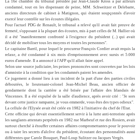
La 16e chambre du tribunal présidée par Jean-Claude Kross a par ailleurs
condamné, tout en les dispensant de peine, MM. Schweitzer et Delebarre,
anciens directeurs de cabinet à Matignon, qui étaient soupçonnés d'avoir
exercé leur contrôle sur les écoutes illégales.
Pour l'actuel PDG de Renault, le tribunal a relevé qu'il avait fait preuve de
fermeté, s'opposant à la plupart des écoutes, mis à part celles de M. Hallier où
il a été "manifestement confronté à l'exigence du président (...) qui avait
décidé de mobiliser tous les moyens et toutes les personnes".
Le capitaine Barril, pour lequel le procureur François Cordier avait requis la
relaxe, a été condamné à six mois d'emprisonnement avec sursis et 5.000
euros d'amende. Il a annoncé à l'AFP qu'il allait faire appel.
Selon une source judiciaire, les peines prononcées sont couvertes par les lois
d'amnistie à la condition que les condamnés paient les amendes.
Ce jugement a donné lieu à un incident de la part d'une des parties civiles
déboutées, le lieutenant-colonel Jean-Michel Beau, ancien officier de
gendarmerie dont la carrière a été brisée par l'affaire des Irlandais de
Vincennes. Il a été expulsé de la salle d'audience, après avoir crié : "Je sors
devant cette justice rampante, je vous emmerde, vous êtes des types odieux".
La cellule de l'Elysée avait été créée en 1982 à l'initiative du chef de l'Etat.
Cette officine qui devait essentiellement servir à la lutte anti-terroriste après
les sanglants attentats perpétrés en 1982 rue Marbeuf et rue des Rosiers, avait
surtout cherché à étouffer certaines affaires compromettantes pour le pouvoir
ou à taire les secrets d'alcôve du président, écoutant des personnalités aussi
différentes que Carole Bouquet, Paul-Loup Sulitzer ou Jacques Vergès.